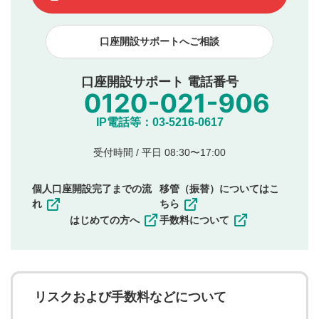
下記の項目に該当すると判断された投稿内容は、掲載を
見合わせる場合がございます。
口座開設サポートへご相談
本動画コンテンツとは無関係の内容の投稿
他者への誹謗中傷や差別的表現投稿
公序良俗に反する内容の投稿
口座開設サポート 電話番号
氏名、住所、電話番号など個人を特定できる情報の
投稿
他のサイトへの誘導や営利目的、広告・宣伝を目
IP電話等：03-5216-0617
的とした投稿
他者の権利（商標、著作権、その他の知的財産
受付時間 / 平日 08:30〜17:00
権）を侵害するような投稿
同一内容の多重投稿
個人口座開設完了までの流
移管（振替）についてはこ
その他当社が不適切と判断した投稿
れ
ちら
一度投稿した評価およびコメントの変更・削除はできま
はじめての方へ
手数料について
せんので、内容をご確認のうえ投稿してください。
利用者は、利用者が投稿したコメントの著作権およびそ
の他の著作権法上の全権利を当社に対して無償で利用する
ことを承諾したものとします。また、利用者は、コメント
に関する著作者人格権を行使しないことに同意します。利
リスクおよび手数料などについて
用者が投稿したコメントは、当社サービスの広告・宣伝、