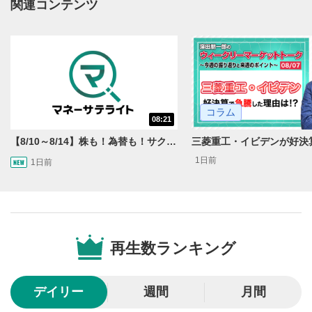
関連コンテンツ
動画が全画面で表示されます。再度クリックすると元
のサイズに戻ります。
コラム
08:21
【8/10～8/14】株も！為替も！サクッと！来週のマーケット見通し＜Next View＞
1日前
1日前
再生数ランキング
デイリー
週間
月間