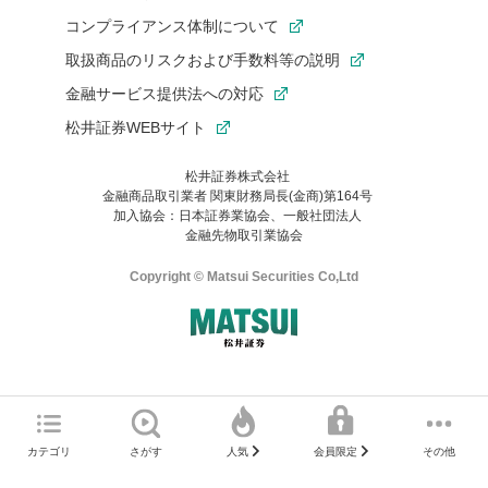
コンプライアンス体制について
取扱商品のリスクおよび手数料等の説明
金融サービス提供法への対応
松井証券WEBサイト
松井証券株式会社
金融商品取引業者 関東財務局長(金商)第164号
お気に入り機能は松井証券の会員限定の機能です。
加入協会：日本証券業協会、一般社団法人
お気に入り登録いただくと、後からいつでもお気に入りのコンテ
金融先物取引業協会
ンツを一覧でご確認いただけます。
ご利用いただくには口座開設が必要です。
Copyright © Matsui Securities Co,Ltd
すでに松井証券の口座をお持ちでお気に入り登録ができない場合
はご利用の端末で一度ログインしてください。
口座開設(無料)
ご利用の環境(Internet Explorer)は、本サイトの
推奨環境外
のた
マネーサテライトのWEBサイトへようこそ
め、
一部の機能が正常に動作しない可能性があります。
ログイン
直前にご覧いただいていたWEBサイトは、当社が作成したもので
カテゴリ
さがす
その他
人気
会員限定
Microsoft Edge
などをご利用ください。
はありません。