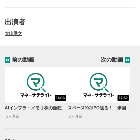
操作メニュー
2
動画再生エリアにマウスを乗せると表示されます。
出演者
再生/一時停止
3
動画を再生または一時停止します。
大山季之
10秒戻し/10秒送り
4
10秒、動画を巻き戻し/早送りします。
前の動画
次の動画
シークバー
5
再生位置を示しています。再生したい位置をクリック
するとその位置から動画が再生されます。
画質/再生速度の設定
6
16:13
17:52
画質の選択/再生速度の変更ができます。
AIインフラ・メモリ株の熱狂継続！最強の逆張り×エヌビディアサプライズ＜米国マーケットダイジェスト5/27号＞
スペースXのIPO迫る！！米国株市場への影響は？＜米国マーケットダイジェスト6/10号＞
音量調整
7
2ヶ月前
2ヶ月前
スライダーを上下すると音量が調整できます。
全画面表示
8