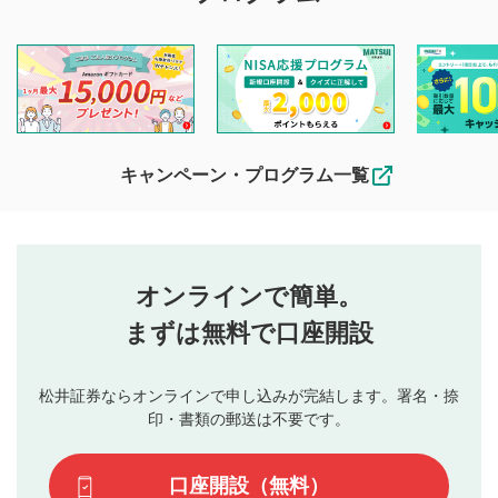
マネーサテライトでは利用者同士の情報交換・情報収集など
を目的として、各動画コンテンツに、評価およびコメントの
投稿ができます。利用者は以下の注意事項をご理解のうえ、
閲覧および投稿を行うものとしてください。
他の利用者が動画を視聴される際の参考になるコメントをお
待ちしております。
なお、投稿をもって、本注意事項に同意されたものとみなし
キャンペーン・プログラム一覧
ます。
コメントの内容は、当社の公式な見解や意見ではありま
評価・コメントエリア
1
せん。当社は利用者より投稿された内容について一切の責
星を押下すると1～5段階で評価できます。
任を負いません。利用者ご自身の責任で閲覧および投稿を
オンラインで簡単。
行ってください。
投稿するボタン
2
当社は、利用者同士、もしくは利用者と第三者間のトラ
まずは無料で口座開設
星で評価をすると投稿できます。（お名前とコメント
ブルによって生じた損害に対して一切の責任を負いませ
の入力は任意です）（※コメントは承認制です）
ん。
評価およびコメントは当社にて審査のうえ、掲載となり
松井証券ならオンラインで申し込みが完結します。署名・捺
動画の評価
3
ます。掲載されるまでに日数がかかる場合や掲載されない
印・書類の郵送は不要です。
場合があります。また、審査結果および結果の理由につい
この動画の平均評価が表示されます。（最大評価は5.0
てはお答えできません。各動画コンテンツへの掲載をもっ
です）
口座開設（無料）
て結果のご連絡といたします。ご了承ください。