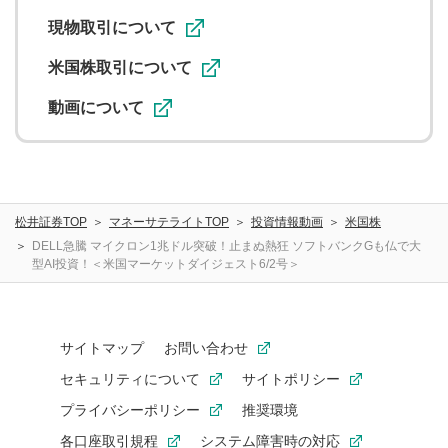
利用促進の目的で、印刷物・WEBサイト・SNS等に掲載す
ることがあります。
現物取引について
米国株取引について
動画について
松井証券TOP
マネーサテライトTOP
投資情報動画
米国株
DELL急騰 マイクロン1兆ドル突破！止まぬ熱狂 ソフトバンクGも仏で大
型AI投資！＜米国マーケットダイジェスト6/2号＞
サイトマップ
お問い合わせ
セキュリティについて
サイトポリシー
プライバシーポリシー
推奨環境
各口座取引規程
システム障害時の対応