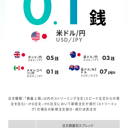
0
1
.
銭
米ドル/円
USD/JPY
0
5
0
3
豪ドル/円
ポンド/円
銭
銭
.
.
AUD/JPY
GBP/JPY
豪ドル/NZ
0
1
0
7
メキシコペ
銭
pips
ドル
ソ/円
.
.
AUD/NZD
MXN/JPY
注文種類：「数量上限」以内のストリーミング注文(スピード注文からの発
注を含む)・IFD注文、IFO注文において
新規注文が成行（ストリーミン
グ）の場合の新規注文部分・成行決済注文
注文数量別スプレッド