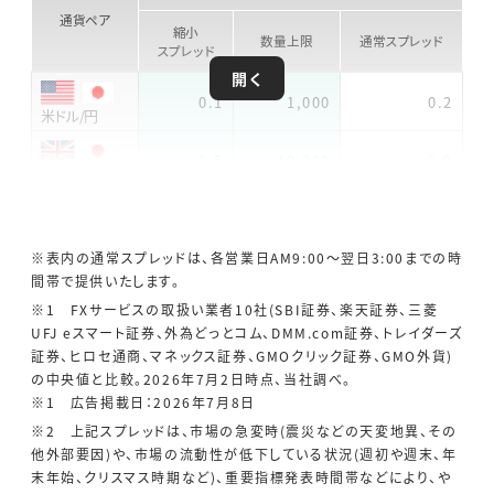
通貨ペア
縮小
数量上限
通常スプレッド
スプレッド
開く
0.1
1,000
0.2
米ドル/円
0.5
10,000
0.9
ポンド/円
0.3
10,000
0.5
豪ドル/円
※表内の通常スプレッドは、各営業日AM9:00～翌日3:00までの時
メ
0.1
100,000
0.2
間帯で提供いたします。
キシコペソ/円
※1 FXサービスの取扱い業者10社(SBI証券、楽天証券、三菱
UFJ eスマート証券、外為どっとコム、DMM.com証券、トレイダーズ
0.7
10,000
1.8
豪ドル/NZドル
証券、ヒロセ通商、マネックス証券、GMOクリック証券、GMO外貨)
の中央値と比較。2026年7月2日時点、当社調べ。
※1 広告掲載日：2026年7月8日
※2 上記スプレッドは、市場の急変時(震災などの天変地異、その
他外部要因)や、市場の流動性が低下している状況(週初や週末、年
末年始、クリスマス時期など)、重要指標発表時間帯などにより、や