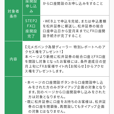
座開設
から口座開設のお申し込みをすること
申し込
対象者
み
条件
STEP2
・WEB上で申込を完結、または申込書類
FX口
を松井証券に郵送し、松井証券の総合
座開設
口座申込日から翌月末までにFX口座開
設手続きが完了すること
完了
【元メガバンク為替ディーラー 特別レポートへのア
クセス権をプレゼント！】
本ページより新規に松井証券の総合口座とFX口座
内容
を開設し対象となったお客様には、条件達成日の翌
月上旬にFXお客様サイト内【お知らせ】からアクセ
ス権をプレゼントします。
・本ページの口座開設ボタンから口座開設申し込
みをされた方のみがタイアップ企画の対象となり
ます。別のページから口座開設申し込みをされた
方は対象となりません。
・既に松井証券に口座をお持ちのお客様は、松井証
券の口座を閉鎖後、再開設してもタイアップ企画
の対象とはなりません。