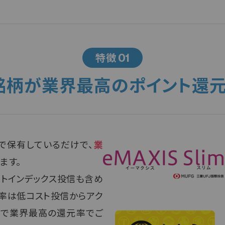
JCBスター・ダイニン
カード S 優待
ショッピング利用時の
byOMAKASEや
ラブオフ
ポイント還元率が2倍
空港ラウンジサービス
特徴
01
銘柄が業界最高の
ポイント還元
で保有しているだけで、
業
ます。
低コストインデックス投信も含め
率は低コスト投信からアク
柄で業界最高の還元率でご