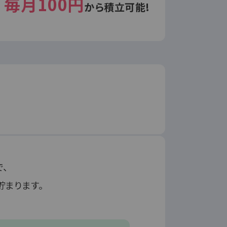
毎月100円
から
積立可能!
、
貯まります。