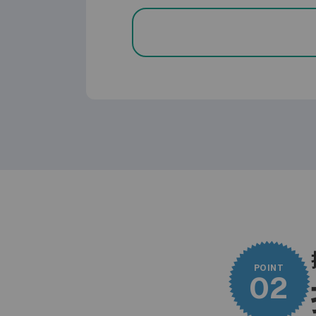
券種
JC
年会費(税込)
永
ポイント還元率
0
(ショッピング利用)
ポイント還元率
最
POINT
(クレカ積立)
02
高
申込資格
18