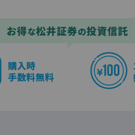
お得
松井証券
投資信託
な
の
購入時
手数料無料