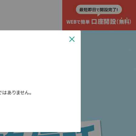
最短即日
開設完了!
で
口座開設
（
無
料
）
WEBで簡単
ではありません。