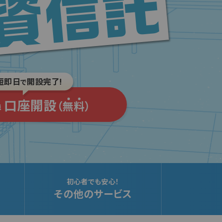
短即日
開設完了!
で
口座開設
（
無
料
）
単
初心者でも安心！
その他のサービス