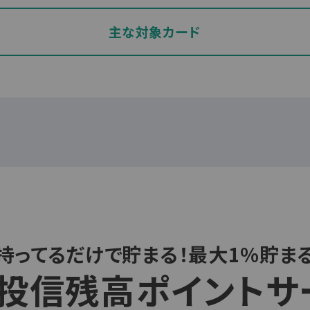
主な対象カード
JCBカード W
Bカード S
JCBゴールド
JCBカード W plus L
初年度無料
年無料
永年無料
2年目以降11,000
.5-10%
1-10.5%
0.5-10%
持ってるだけで貯まる！最大1%貯ま
大0.5%
最大0.5%
最大1.0%
投信残高
ポイントサ
校生を除く
高校生を除く
学生を除く20歳以上
歳以上の方
18〜39歳までの方
安定した収入のある