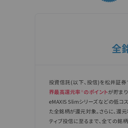
JCB
付帯サービス
ク
全
投資信託(以下、投信)を松井証券
界最高還元率
のポイント
が貯まり
※
eMAXIS Slimシリーズなどの
た全銘柄が還元対象。さらに、還元
ティブ投信に至るまで、全ての銘