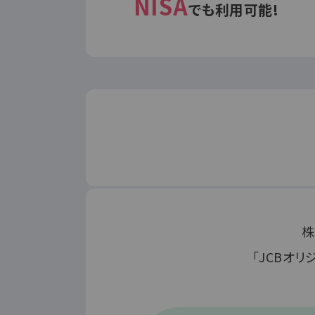
NISA
でも利用可能!
株
「JCBオ