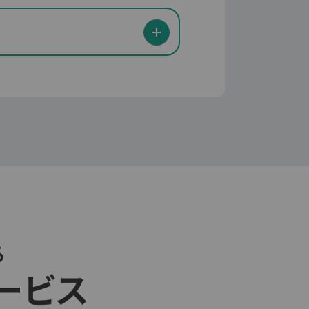
JCBプラチナ
27,500円
円
0.5-10%
る
最大1.0%
ービス
で
学生を除く20歳以上で
方
安定した収入のある方