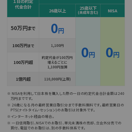
１日の約定
代金合計
25歳以下
26歳以上
NISA
(未成年含む)
0
50万円
まで
円
100万円
0
0
1,100円
まで
円
円
約定代金が100万円
100万円超
増えるごとに
1,100円加算
1億円超
110,000円(上限)
NISAを利用して日本株を購入した際の一日の約定代金合計金額は240
万円までです。
26歳になる月の最終営業日取引分まで手数料無料です。最終営業日の
PTS(ナイトタイム・セッション)のお取引は対象外です。
インターネット経由の場合。
一日信用取引、NISAでのお取引、単元未満株の売却、立会外分売での
買付、電話でのお取引は、別の手数料体系です。