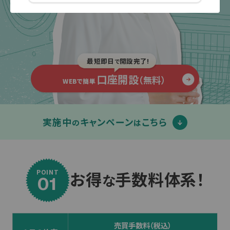
最短即日
開設完了!
で
口座開設
（無料）
WEBで簡単
実施中
キャンペーン
こちら
の
は
お得
手数料体系！
POINT
な
01
売買手数料（税込）