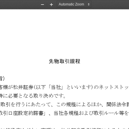
Zoom
Zoom
Out
In
先物取引規程
旨
) 
客様が松井証券
(
以下「当社」といいます
)
のネットストッ
特に必要となる取り決めです。
物取引を行うにあたって、この規程によるほか、関係法令
取引口座設定約諾書」、当社各規程および取引ルール等を