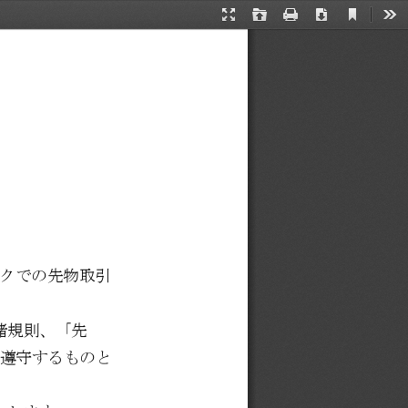
Current
Presentation
Open
Print
Download
Too
View
Mode
クでの先物取引
諸規則、「先
遵守するものと