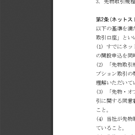
3. 
先物取引規
第
2
条
(
ネットス
以下の基準を満
取引口座」とい
(1) 
すでにネッ
の開設申込を同
(2) 
「先物取引
プション取引の
理解いただいて
(3) 
「先物・オ
引に関する同意
こと。
(4) 
当社が先物
ていること。