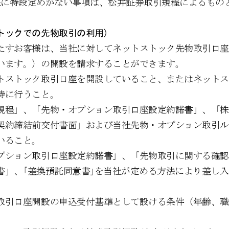
程に特段定めがない事項は、
松井証券  取引規程による
トックでの先物取引の利用
)
たすお客様は、当社に対してネットストック先物取引口座
います。）の開設を請求することができます。
トストック取引口座を開設していること
、またはネットス
時に行うこと。
規程」、「先物・オプション取引口座設定約諾書」、「株
契約締結前交付書面」および
当社先物・オプション取引ル
いること。
プション取引口座設定約諾書」、「先物取引に関する確認
書」、｢差換預託同意書｣を当社が定める方法により差し
取引口座開設の申込受付基準として設ける条件（年齢、職