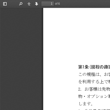
of 6
Toggle
Find
Previous
Next
Sidebar
第
1
条
(
規程の趣
この規程は、お
を利用する上で
2. 
お客様は先
物・オプション
します。