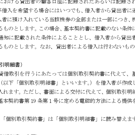
における貸出者の顧客口座に記録されたあるいは記録さ
が借入を希望する場合にはいつでも、
借入者から貸出者に
入者に預け入れている
当該株券の全部または一部につき、
るものとします
。この場合、基本契約書に記載のない条件
通知に記載された条件によることとし、借入者から貸出
るものとします
。なお、貸出者による借入は行わないもの
引明細書）
貸借取引を行うにあたっては個別取引契約書に代えて、
（以下「個別取引明細書」といいます
。）を借入者が作成
入れ
ます。  ただし、書面による交付に代えて、個別取
基本契約書第
19
条第
1
号に定める電磁的方法による提供
、「個別取引契約書」は「個別取引明細書」に読み替え
ま