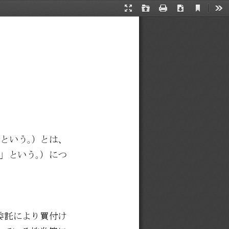
Current
Presentation
Open
Print
Download
Too
View
Mode
という。）とは、
」という。）につ
委託により買付け