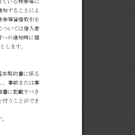
れている株券等に
通知することによ
株券等
貸借取引を
については借入者
者への通知時に個
とします
。
基本契約書に係る
し、事前または事
引明細書に記載すべき
を行うことができ
す。