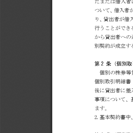
たまたは借入者
ついて、借入者
り、貸出者が借
行うことができ
から貸出者への
別契約が成立す
第
2 
条（個別取
個別の株券等
個別取引明細書
後に貸出者に差
事項について、
ます。
2.
基本契約書中