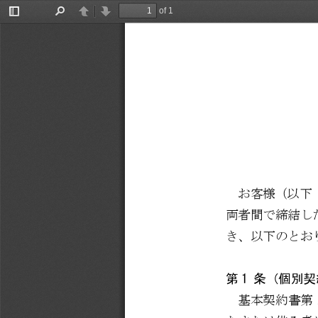
of 1
Toggle
Find
Previous
Next
Sidebar
お客様（以下
両者間で締結し
き、以下のとお
第
1 
条（個別契
基本契約書第