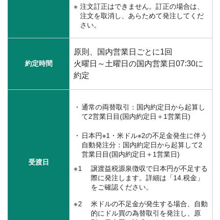
注文訂正はできません。訂正の場合は、
注文を取消し、あらためて発注してくだ
さい。
原則、国内営業日ごとに1回
約定時間
火曜日～土曜日の国内営業日07:30に
約定
通常の両替取引：国内約定日から起算し
て2営業日目(国内約定日＋1営業日)
日本円※1・米ドル※2の不足金発生に伴う
自動発注分：国内約定日から起算して2
営業日目(国内約定日＋1営業日)
受渡日
1
譲渡益税源泉徴収で日本円が不足する
際に発注します。詳細は「14.税金」
をご確認ください。
2
米ドルの不足金が発生する場合、自動
的にドル買の為替取引を発注し、原