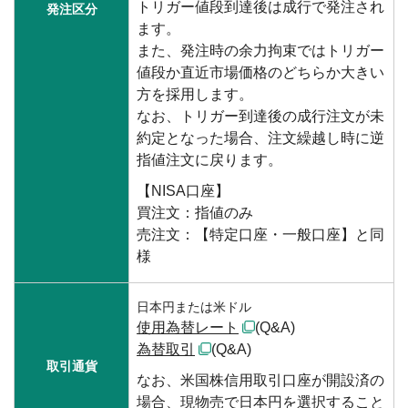
トリガー値段到達後は成行で発注され
発注区分
ます。
また、発注時の余力拘束ではトリガー
値段か直近市場価格のどちらか大きい
方を採用します。
なお、トリガー到達後の成行注文が未
約定となった場合、注文繰越し時に逆
指値注文に戻ります。
【NISA口座】
買注文：指値のみ
売注文：【特定口座・一般口座】と同
様
日本円または米ドル
使用為替レート
(Q&A)
為替取引
(Q&A)
取引通貨
なお、米国株信用取引口座が開設済の
場合、現物売で日本円を選択すること