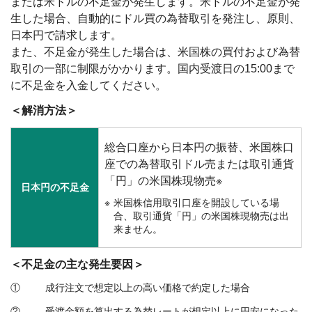
または米ドルの不足金が発生します。米ドルの不足金が発
生した場合、自動的にドル買の為替取引を発注し、原則、
日本円で請求します。
また、不足金が発生した場合は、米国株の買付および為替
取引の一部に制限がかかります。国内受渡日の15:00まで
に不足金を入金してください。
＜解消方法＞
総合口座から日本円の振替、米国株口
座での為替取引ドル売または取引通貨
「円」の米国株現物売※
日本円の不足金
米国株信用取引口座を開設している場
合、取引通貨「円」の米国株現物売は出
来ません。
＜不足金の主な発生要因＞
①
成行注文で想定以上の高い価格で約定した場合
②
受渡金額を算出する為替レートが想定以上に円安になった