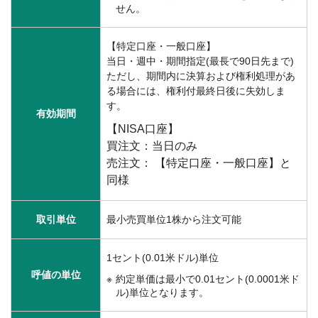
せん。
【特定口座・一般口座】
当日・週中・期間指定(最長で90日先まで)
ただし、期間内に決算および権利処理があ
る場合には、権利付最終日後に失効しま
す。
有効期間
【NISA口座】
買注文：当日のみ
売注文： 【特定口座・一般口座】と
同様
取引単位
最小売買単位1株から注文可能
1セント(0.01米ドル)単位
呼値の単位
約定単価は最小で0.01セント(0.0001米ド
ル)単位となります。