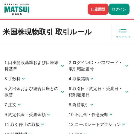
口座開設
ログイン
米国株現物取引 取引ルール
コンテンツ
1.口座開設基準および口座維
2.ログインID・パスワード・
持基準
取引暗証番号
3.手数料
4.取扱銘柄
5.入出金および総合口座との
6.取引日・約定日・受渡日・
振替
権利確定日
7.注文
8.為替取引
9.約定代金・受渡金額
10.不足金・任意売却
11.取引停止の取扱
12.コーポレートアクション