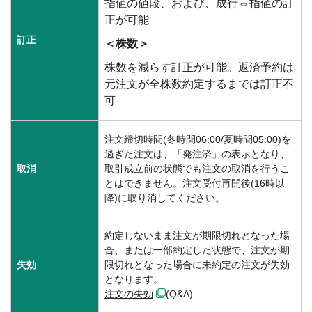
指値の値段、および、成行⇔指値の訂
正が可能
訂正
＜株数＞
株数を減らす訂正が可能。返済予約は
元注文が全株数約定するまでは訂正不
可
注文締切時間(冬時間06:00/夏時間05:00)を
過ぎた注文は、「発注済」の表示となり、
取消
取引成立前の状態でも注文の取消を行うこ
とはできません。注文受付再開後(16時以
降)に取り消してください。
約定しないまま注文が期限切れとなった場
合、または一部約定した状態で、注文が期
失効
限切れとなった場合に未約定の注文が失効
となります。
注文の失効
(Q&A)