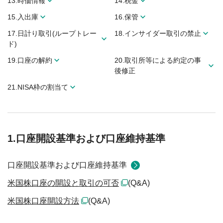
13.時価情報
14.税金
15.入出庫
16.保管
17.日計り取引(ループトレー
18.インサイダー取引の禁止
ド)
19.口座の解約
20.取引所等による約定の事
後修正
21.NISA枠の割当て
1.口座開設基準および口座維持基準
口座開設基準および口座維持基準
米国株口座の開設と取引の可否
(Q&A)
米国株口座開設方法
(Q&A)