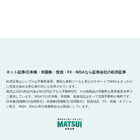
ネット証券/日本株・米国株・投信・FX・NISAなら証券会社の松井証券
松井証券はシンプルな手数料体系、豊富な無料ツールと安心のサポートでNISAをきっかけ
に投資を始める初心者の方にも支持されています。
株式は1日の約定代金が50万円以下なら手数料0円、その他商品の手数料も業界最安水準で
ご提供しています。NISAでの日本株、米国株、投資信託はすべて売買手数料が無料です。
日本株(現物取引/信用取引)・米国株(現物取引/信用取引)、投資信託、FX、先物・オプショ
ン取引、NISA、iDeCo等の各種商品をお取扱いしています。