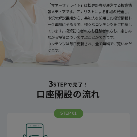
「マネーサテライト」は松井証券が運営する投資情
報メディアです。アナリストによる相場の見通し、
市況の解説番組から、芸能人を起用した投資情報ト
ーク番組に至るまで、様々なコンテンツをご用意し
ています。投資初心者の方も経験者の方も、楽しみ
ながら投資について学ぶことができます。
コンテンツは毎日更新され、全て無料でご覧いただ
けます。
3
STEP
で
完了！
口座開設
の
流れ
STEP 01