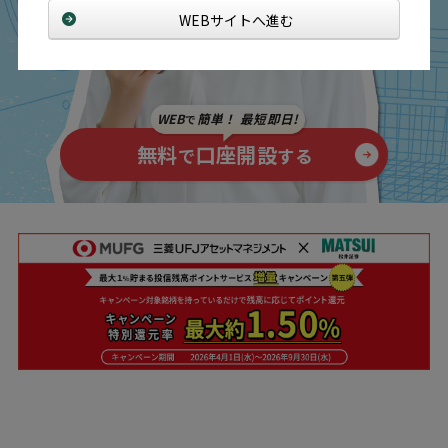
WEBサイトへ進む
WEB
簡単！ 最短即日!
で
無料
口座開設
で
する