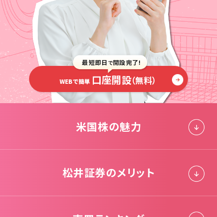
最短即日
開設完了!
で
口座開設
（無料）
WEBで簡単
米国株の魅力
松井証券のメリット