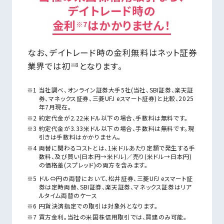
デイトレード時の
金利
はかかりません！
※7
なお、デイトレード時の金利無料はネット証券
業界では初
となります。
※8
当社調べ、オンライン証券大手5社(当社、SBI証券、楽天証
券、マネックス証券、三菱UFJ eスマート証券)と比較、2025
年7月現在。
約定代金が2.22米ドル以下の場合、手数料は無料です。
約定代金が3.33米ドル以下の場合、手数料は無料です。現
引きは手数料はかかりません。
両替に関わるコストとは、1米ドルあたり定額で発生する手
数料、及び買い(日本円→米ドル)／売り(米ドル→日本円)
の価格差(スプレッド)の両方を含みます。
ドル⇔円の両替において、松井証券、三菱UFJ eスマート証
券は定時両替、SBI証券、楽天証券、マネックス証券はリア
ルタイム両替のケース
円貨決済指定での取引は対象外となります。
買方金利。当社の米国株信用取引では、買建のみ可能。