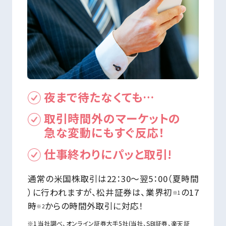
夜まで待たなくても…
取引時間外のマーケットの
急な変動にもすぐ反応！
仕事終わりにパッと取引!
通常の米国株取引は22：30～翌5：00（夏時間
）に行われますが、松井証券は、業界初
の17
※1
時
からの時間外取引に対応！
※2
当社調べ、オンライン証券大手5社(当社、SBI証券、楽天証