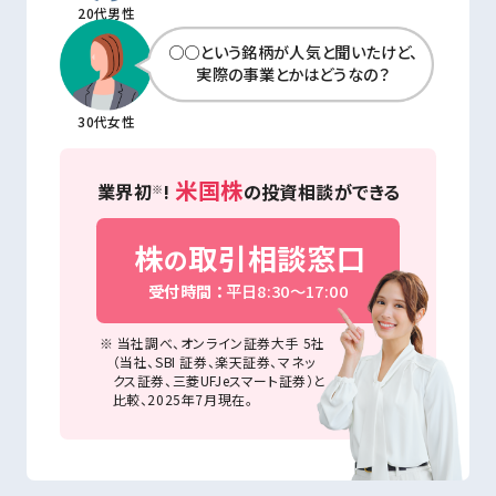
20代男性
○○という銘柄が人気と聞いたけど、
実際の事業とかはどうなの？
30代女性
米国株
業界初
!
の投資相談ができる
※
株
取引相談窓口
の
受付時間 ：
平日8:30～17:00
当社調べ、オンライン証券大手 5社
（当社、SBI 証券、楽天証券、マネッ
クス証券、
三菱UFJeスマート証券）と
比較、2025年7月現在。