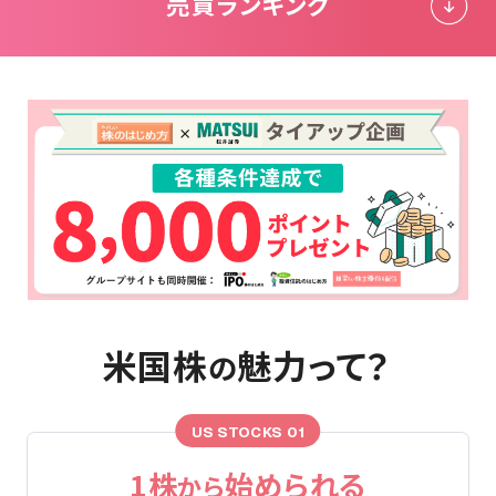
売買ランキング
米国株
魅力って？
の
US STOCKS 01
1株
始められる
から