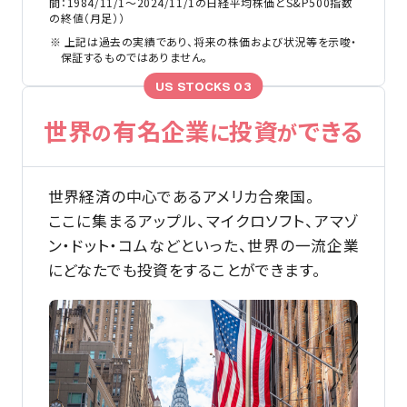
間：1984/11/1～2024/11/1の日経平均株価とS&P500指数
の終値（月足））
上記は過去の実績であり、将来の株価および状況等を示唆・
保証するものではありません。
US STOCKS 03
世界
有名企業
投資
できる
の
に
が
世界経済の中心であるアメリカ合衆国。
ここに集まるアップル、マイクロソフト、アマゾ
ン・ドット・コムなどといった、世界の一流企業
にどなたでも投資をすることができます。