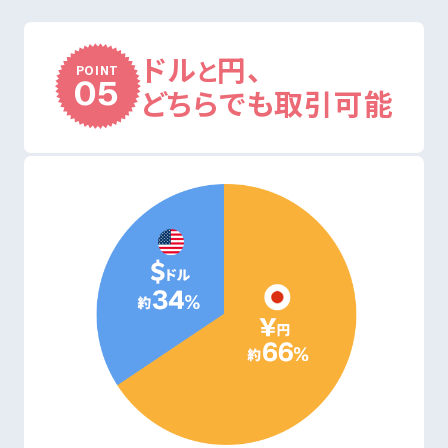
ドル
円、
と
POINT
05
どちらでも取引可能