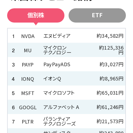
個別株
ETF
エヌビディア
約34,582円
NVDA
1
マイクロン
約125,336
MU
2
テクノロジー
円
PayPayADS
約3,027円
PAYP
3
イオンQ
約8,965円
IONQ
4
マイクロソフト
約65,031円
MSFT
5
アルファベット A
約61,246円
GOOGL
6
パランティア
約21,573円
PLTR
7
テクノロジーズ