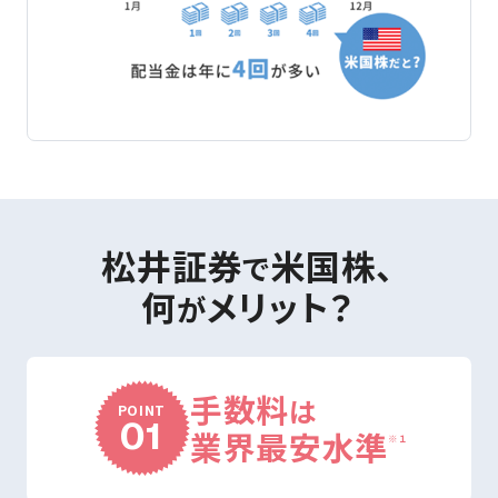
松井証券
米国株、
で
何
メリット？
が
手数料
は
POINT
01
業界最安水準
※１