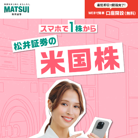
最短即日
開設完了!
で
口座開設
（無料）
WEBで簡単