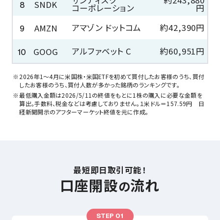
サンディスク
約243,880
SNDK
8
コーポレーション
円
アマゾン ドットコム
約42,390円
AMZN
9
アルファベット C
約60,951円
GOOG
10
2026年1～4月に米国株・米国ETFを初めて買付したお客様のうち、買付
したお客様のうち、買付人数が多かった銘柄のランキングです。
最低購入金額は2026/5/11の終値をもとに1株の購入に必要な金額を
算出。手数料、税金などは考慮しておりません。１米ドル＝157.59円 日
経新聞開示のアフターマーケット終値を元に作成。
最短即日取引可能！
口座開設
流れ
の
STEP 01