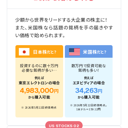
少額から世界をリードする大企業の株主に！
また、米国株なら話題の銘柄を手の届きやす
い価格で始められます。
米国株
日本株
だと？
だと？
投資するのに数十万円
数万円で投資可能な
必要な銘柄が多い…
銘柄も多い！
例えば
例えば
東京エレクトロンの場合
エヌビディアの場合
4,983,000
34,263
円
円
購入可能
購入可能
から
から
※ 2026年5月22日終値時点。
※ 2026年5月22日終値時点
1米ドル＝159.12円
US STOCKS 02