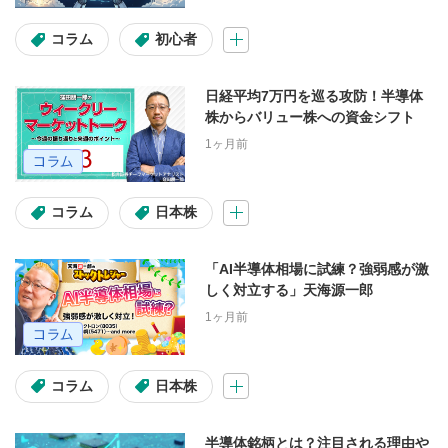
コラム
初心者
再発行
ログイン
ログインID
パスワード
日経平均7万円を巡る攻防！半導体
株からバリュー株への資金シフト
資金の振り替え
税金
1ヶ月前
取引の種類
コラム
日本株
日本株取引
米国株取引
「AI半導体相場に試練？強弱感が激
しく対立する」天海源一郎
投資信託取引
FX取引
1ヶ月前
ツール
コラム
日本株
お客様サイト
日本株アプリ
半導体銘柄とは？注目される理由や