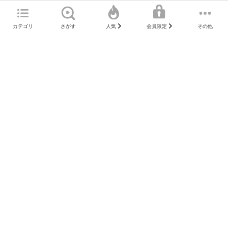
コラム
初心者
カテゴリ
さがす
その他
人気
会員限定
窪田朋一郎のウィークリーマーケッ
トトーク ～今週の振り返りと来週の
ポイント～
3ヶ月前
コラム
日本株
株式投資の始め方は？初心者向けの
スタートガイド
4ヶ月前
コラム
初心者
窪田朋一郎のウィークリーマーケッ
トトーク ～今週の振り返りと来週の