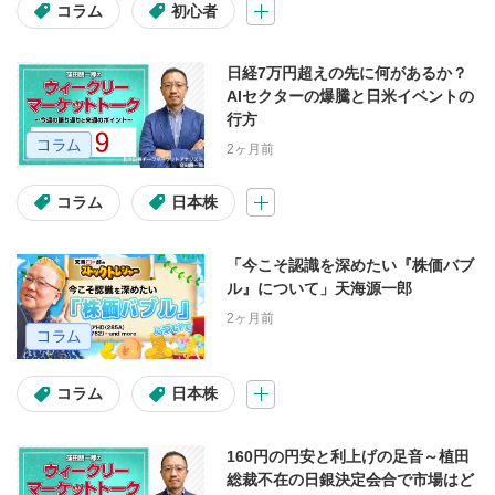
コラム
初心者
Google Chrome
Microsoft Edge
日経7万円超えの先に何があるか？
PC
スマートフォン
AIセクターの爆騰と日米イベントの
行方
2ヶ月前
松井証券からのお知らせ
コラム
日本株
重要なお知らせ
「今こそ認識を深めたい『株価バブ
ル』について」天海源一郎
2ヶ月前
コラム
日本株
160円の円安と利上げの足音～植田
総裁不在の日銀決定会合で市場はど