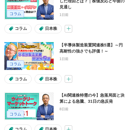
した理由とは？｜株価反応と今後の
見通し
会員限定動画
1日前
1ヶ月限定無料公開中！
テスタ
コラム
日本株
マヂカルラブリー
FX
【半導体製造装置関連株5選】～円
高耐性の強さでも評価！～
操作説明動画
入金・出金
1日前
コラム
コラム
日本株
アセット
【AI関連株特需の今】急落局面と決
算による急騰、31日の急反発
日本株
米国株
投資信託
8日前
米国株(コラム)
マーケット情報
コラム
日本株