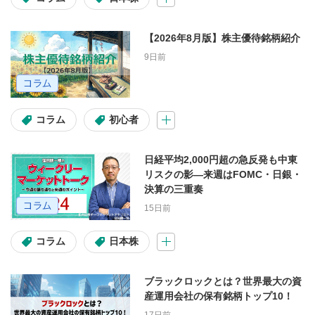
難易度
【2026年8月版】株主優待銘柄紹介
9日前
初心者
初級～中級
初級～上級
中級～上級
コラム
初心者
投資テーマ・材料
日経平均2,000円超の急反発も中東
リスクの影―来週はFOMC・日銀・
高配当
割安株
IPO
決算の三重奏
15日前
自社株買い
決算
コラム
日本株
アクティビスト
ブラックロックとは？世界最大の資
産運用会社の保有銘柄トップ10！
動画の種類