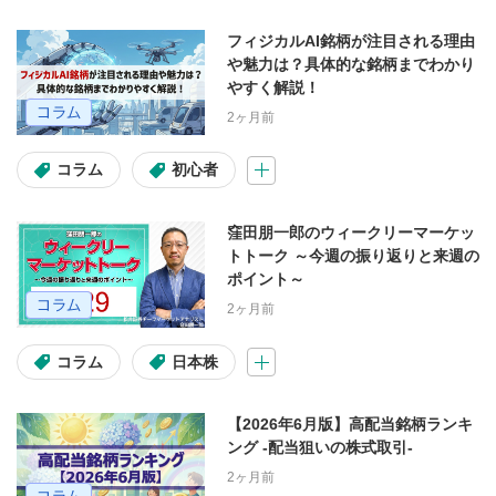
フィジカルAI銘柄が注目される理由
や魅力は？具体的な銘柄までわかり
やすく解説！
2ヶ月前
コラム
初心者
窪田朋一郎のウィークリーマーケッ
トトーク ～今週の振り返りと来週の
ポイント～
2ヶ月前
コラム
日本株
【2026年6月版】高配当銘柄ランキ
ング -配当狙いの株式取引-
2ヶ月前