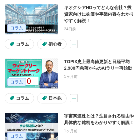
キオクシアHDってどんな会社？投
資家向けに株価や事業内容をわかり
出演者
やすく解説！
24日前
窪田朋一郎
大山季之
コラム
初心者
海老澤界
鈴木翔
kenmo
武藤正樹
TOPIX史上最高値更新と日経平均
2,900円急落からのAIラリー再始動
1ヶ月前
調べたい内容
コラム
日本株
画面操作
手続き
サービス案内
宇宙関連株とは？注目される理由や
具体的な銘柄をわかりやすく解説！
1ヶ月前
よくある困りごと