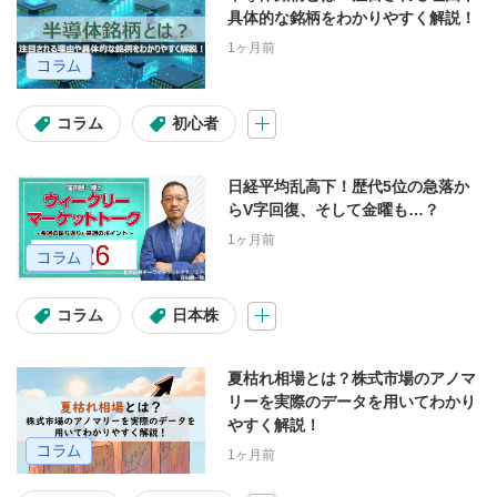
具体的な銘柄をわかりやすく解説！
米国株お客様サイト
米国株アプリ
1ヶ月前
投資信託お客様サイト
コラム
初心者
投資信託アプリ
日経平均乱高下！歴代5位の急落か
サービス・商品詳細
らV字回復、そして金曜も…？
1ヶ月前
現物取引
信用取引
IPO(操作説明)
定期入金
コラム
日本株
らくらく振替入金
ネットリンク入金
夏枯れ相場とは？株式市場のアノマ
リーを実際のデータを用いてわかり
やすく解説！
1ヶ月前
ブラウザ・デバイス