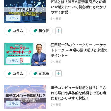
PTSとは？通常の証券取引所との違
いや魅力について初心者にもわかり
やすく解説！
3ヶ月前
コラム
初心者
窪田朋一郎のウィークリーマーケッ
トトーク ～今週の振り返りと来週の
ポイント～
3ヶ月前
コラム
日本株
量子コンピュータ銘柄とは？注目さ
れる理由や具体的な銘柄まで初心者
にもわかりやすく解説！
3ヶ月前