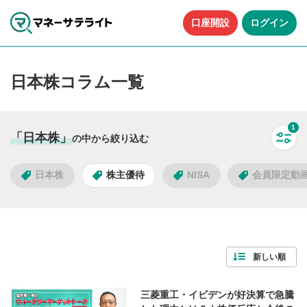
口座開設
ログイン
日本株コラム一覧
1
「日本株」
の中から絞り込む
すべ
日本株
株主優待
NISA
会員限定動
タグで絞り込む
新しい順
93
件
人気のタグ
三菱重工・イビデンが好決算で急騰
検索する
すべて解除
株主優待
NISA