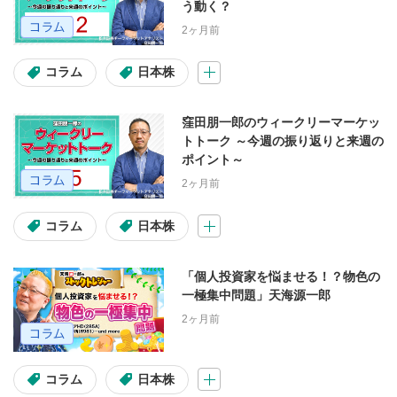
う動く？
2ヶ月前
コラム
日本株
窪田朋一郎のウィークリーマーケッ
トトーク ～今週の振り返りと来週の
ポイント～
2ヶ月前
コラム
日本株
「個人投資家を悩ませる！？物色の
一極集中問題」天海源一郎
2ヶ月前
コラム
日本株