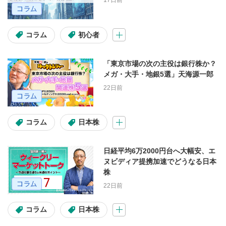
17日前
デイリー市況
個別銘柄情報
コラム
初心者
市況・全体相場
速報
特番
注目・人気動画
「東京市場の次の主役は銀行株か？
メガ・大手・地銀5選」天海源一郎
22日前
シリーズ
コラム
日本株
トシゴロ
大山季之の米国株コラム
大山季之の週間マーケットUPDATE
日経平均6万2000円台へ大幅安、エ
ヌビディア提携加速でどうなる日本
天海源一郎の個別株TREASURE HUNTER
株
22日前
教えて！フクロウ先生
コラム
日本株
海老澤界の投信コラム