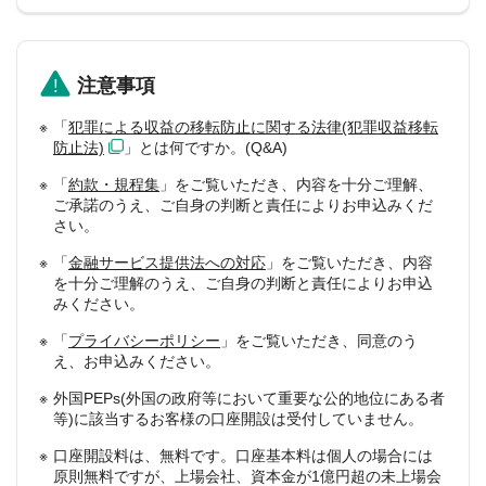
注意事項
「
犯罪による収益の移転防止に関する法律(犯罪収益移転
防止法)
」とは何ですか。(Q&A)
「
約款・規程集
」をご覧いただき、内容を十分ご理解、
ご承諾のうえ、ご自身の判断と責任によりお申込みくだ
さい。
「
金融サービス提供法への対応
」をご覧いただき、内容
を十分ご理解のうえ、ご自身の判断と責任によりお申込
みください。
「
プライバシーポリシー
」をご覧いただき、同意のう
え、お申込みください。
外国PEPs(外国の政府等において重要な公的地位にある者
等)に該当するお客様の口座開設は受付していません。
口座開設料は、無料です。口座基本料は個人の場合には
原則無料ですが、上場会社、資本金が1億円超の未上場会