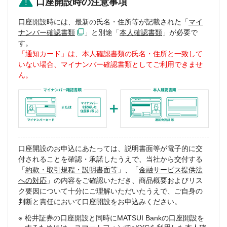
口座開設時の注意事項
口座開設時には、最新の氏名・住所等が記載された「
マイ
ナンバー確認書類
」と別途「
本人確認書類
」が必要で
す。
「通知カード」は、本人確認書類の氏名・住所と一致して
いない場合、マイナンバー確認書類としてご利用できませ
ん。
口座開設のお申込にあたっては、説明書面等が電子的に交
付されることを確認・承諾したうえで、当社から交付する
「
約款・取引規程・説明書面等
」、「
金融サービス提供法
への対応
」の内容をご確認いただき、商品概要およびリス
ク要因について十分にご理解いただいたうえで、ご自身の
判断と責任において口座開設をお申込みください。
松井証券の口座開設と同時にMATSUI Bankの口座開設を