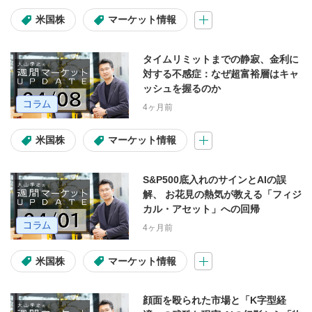
米国株
マーケット情報
Google Chrome
Microsoft Edge
タイムリミットまでの静寂、金利に
PC
スマートフォン
対する不感症：なぜ超富裕層はキャ
ッシュを握るのか
4ヶ月前
松井証券からのお知らせ
米国株
マーケット情報
重要なお知らせ
S&P500底入れのサインとAIの誤
解、 お花見の熱気が教える「フィジ
カル・アセット」への回帰
4ヶ月前
米国株
マーケット情報
顔面を殴られた市場と「K字型経