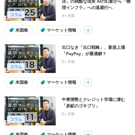
済」の残酷な現実 AIの幻影から「物
理インフラ」への逃避行へ
4ヶ月前
米国株
マーケット情報
出口なき「出口戦略」、新規上場
「PayPay」が最適解？
5ヶ月前
米国株
マーケット情報
中東情勢とクレジット市場に潜む
「炭鉱のゴキブリ」
5ヶ月前
米国株
マーケット情報