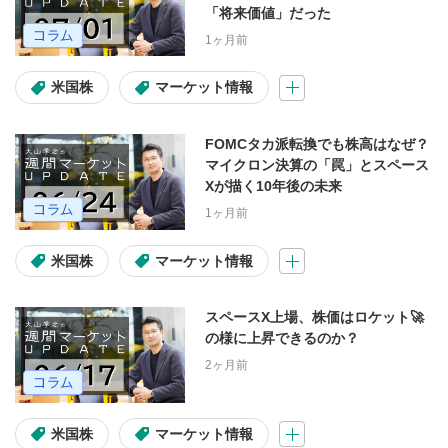
「将来価値」だった
デイリー市況
個別銘柄情報
1ヶ月前
市況・全体相場
速報
特番
米国株
マーケット情報
注目・人気動画
FOMCタカ派転換でも株高はなぜ？
マイクロン決算の「罠」とスペース
Xが描く10年後の未来
シリーズ
1ヶ月前
トシゴロ
大山季之の米国株コラム
米国株
マーケット情報
大山季之の週間マーケットUPDATE
スペースX上場、株価はロケット🚀
天海源一郎の個別株TREASURE HUNTER
の様に上昇できるのか？
2ヶ月前
教えて！フクロウ先生
海老澤界の投信コラム
米国株
マーケット情報