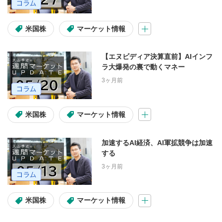
再発行
ログイン
米国株
マーケット情報
ログインID
パスワード
【エヌビディア決算直前】AIインフ
資金の振り替え
税金
ラ大爆発の裏で動くマネー
3ヶ月前
取引の種類
米国株
マーケット情報
日本株取引
米国株取引
加速するAI経済、AI軍拡競争は加速
投資信託取引
FX取引
する
3ヶ月前
ツール
米国株
マーケット情報
お客様サイト
日本株アプリ