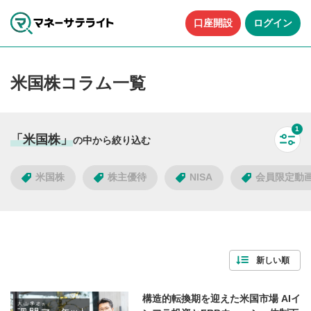
口座開設
ログイン
米国株コラム一覧
1
「米国株」
の中から絞り込む
すべ
米国株
株主優待
NISA
会員限定動
タグで絞り込む
新しい順
45
件
人気のタグ
構造的転換期を迎えた米国市場 AIイ
検索する
すべて解除
株主優待
NISA