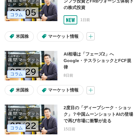
ンフラ投資とFRBウォーシュ体制下
の株式投資
会員限定動画
1日前
1ヶ月限定無料公開中！
テスタ
米国株
マーケット情報
マヂカルラブリー
FX
AI相場は「フェーズ2」へ
操作説明動画
入金・出金
Google・テスラショックとFCF規
律
コラム
8日前
米国株
マーケット情報
アセット
2度目の「ディープシーク・ショッ
ク」？中国ムーンショットAIの登場
米国株
日本株
投資信託
で再び市場に衝撃が走る
15日前
米国株(コラム)
マーケット情報