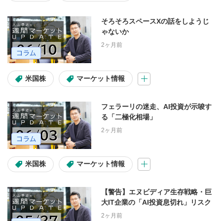
そろそろスペースXの話をしようじ
出演者
ゃないか
2ヶ月前
窪田朋一郎
大山季之
海老澤界
鈴木翔
kenmo
米国株
マーケット情報
武藤正樹
フェラーリの迷走、AI投資が示唆す
る「二極化相場」
2ヶ月前
調べたい内容
画面操作
手続き
米国株
マーケット情報
サービス案内
【警告】エヌビディア生存戦略・巨
大IT企業の「AI投資息切れ」リスク
よくある困りごと
2ヶ月前