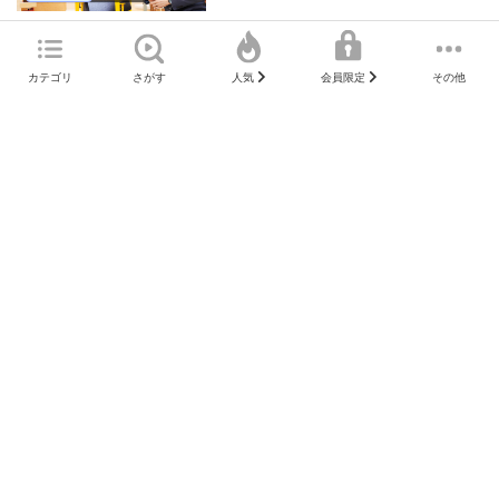
米国株
マーケット情報
カテゴリ
さがす
その他
人気
会員限定
2026年相場の方向性【大山季之の週
間マーケットUPDATE】
7ヶ月前
米国株
マーケット情報
さぁ来い、FOMC・オラクル決算！
8ヶ月前
米国株(コラム)
大山季之の米国株コラム
リーマンショックとは？いつ・どう