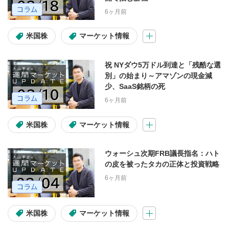
6ヶ月前
米国株
マーケット情報
祝 NYダウ5万ドル到達と「残酷な選
別」の始まり～アマゾンの現金減
少、SaaS銘柄の死
6ヶ月前
米国株
マーケット情報
ウォーシュ次期FRB議長指名：ハト
の皮を被ったタカの正体と投資戦略
6ヶ月前
米国株
マーケット情報