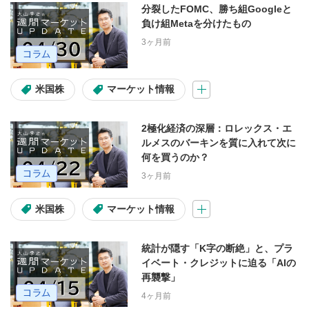
分裂したFOMC、勝ち組Googleと
米国株お客様サイト
米国株アプリ
負け組Metaを分けたもの
3ヶ月前
投資信託お客様サイト
投資信託アプリ
米国株
マーケット情報
サービス・商品詳細
2極化経済の深層：ロレックス・エ
ルメスのバーキンを質に入れて次に
何を買うのか？
現物取引
信用取引
3ヶ月前
IPO(操作説明)
定期入金
米国株
マーケット情報
らくらく振替入金
ネットリンク入金
統計が隠す「K字の断絶」と、プラ
イベート・クレジットに迫る「AIの
再襲撃」
4ヶ月前
ブラウザ・デバイス