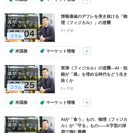
情報価値のデフレを突き抜ける「物
理（フィジカル）」の逆襲
5ヶ月前
米国株
マーケット情報
実弾（フィジカル）の逆襲―AI・知
能が「堀」を埋める時代をどう生き
抜くか
5ヶ月前
米国株
マーケット情報
AIが「食う」もの、物理（フィジカ
ル）が「守る」もの――K字型の深
淵で掴む勝機