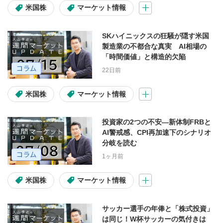
米国株
マーケット情報
難易度
SKハイニックスの狂騒が隠す米国
製造業の不都合な真実 AI相場の
初心者
初級～中級
「時間価値」と構造的欠陥
初級～上級
中級～上級
22日前
米国株
マーケット情報
投資テーマ・材料
投資家の2つの不安―新体制FRBと
高配当
割安株
IPO
AI警戒感、CPI再加速下のシナリオ
分岐を読む
自社株買い
決算
1ヶ月前
アクティビスト
米国株
マーケット情報
サッカー選手の年俸と「株式投資」
動画の種類
は同じ！W杯サッカーの気付きは