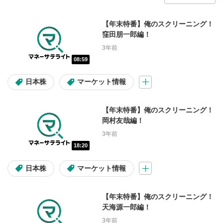
会員限定動画
【年末特番】俺のスクリーニング！
窪田朋一郎編！
1ヶ月限定無料公開中！
テスタ
3年前
08:59
マヂカルラブリー
FX
日本株
マーケット情報
操作説明動画
入金・出金
【年末特番】俺のスクリーニング！
コラム
岡村友哉編！
3年前
18:20
コンテンツの種類
日本株
マーケット情報
投資情報動画
ライブ配信
【年末特番】俺のスクリーニング！
天海源一郎編！
ショート動画
3年前