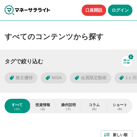
口座開設
ログイン
すべてのコンテンツから探す
1
タグで絞り込む
すべ
株主優待
NISA
会員限定動画
1ヶ
タグで絞り込む
すべて
投資情報
操作説明
コラム
ショート
（10）
（3）
（7）
（0）
（0）
10
件
人気のタグ
検索する
すべて解除
新しい順
株主優待
NISA