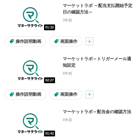
マーケットラボ ～配当支払開始予定
自社株買い
決算
日の確認方法～
3年前
アクティビスト
01:32
操作説明動画
画面操作
動画の種類
マーケットラボ～トリガーメール通
デイリー市況
個別銘柄情報
知設定
4年前
市況・全体相場
速報
特番
02:27
注目・人気動画
操作説明動画
画面操作
シリーズ
マーケットラボ～配当金の確認方法
4年前
トシゴロ
大山季之の米国株コラム
01:42