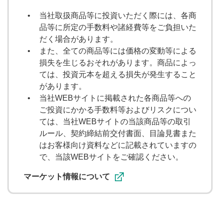
投資信託取引
FX取引
当社取扱商品等に投資いただく際には、各商
品等に所定の手数料や諸経費等をご負担いた
だく場合があります。
ツール
また、全ての商品等には価格の変動等による
損失を生じるおそれがあります。商品によっ
お客様サイト
日本株アプリ
ては、投資元本を超える損失が発生すること
があります。
米国株お客様サイト
米国株アプリ
当社WEBサイトに掲載された各商品等への
ご投資にかかる手数料等およびリスクについ
投資信託お客様サイト
ては、当社WEBサイトの当該商品等の取引
ルール、契約締結前交付書面、目論見書また
投資信託アプリ
はお客様向け資料などに記載されていますの
で、当該WEBサイトをご確認ください。
サービス・商品詳細
マーケット情報について
現物取引
信用取引