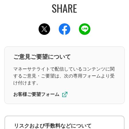
画面操作
手続き
サービス案内
このページをツイッターでシェアする
このページをフェイスブックでシェ
このページをラインでシ
よくある困りごと
ご意見ご要望について
再発行
ログイン
マネーサテライトで配信しているコンテンツに関
ログインID
パスワード
するご意見・ご要望は、次の専用フォームより受
け付けます。
資金の振り替え
税金
お客様ご要望フォーム
取引の種類
日本株取引
米国株取引
リスクおよび手数料などについて