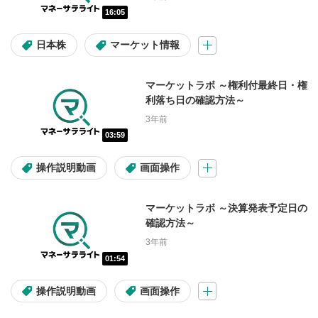
16:05
アセット
日本株
マーケット情報
日本株
米国株
投資信託
マーケットラボ ～権利付最終日・権
米国株(コラム)
マーケット情報
利落ち日の確認方法～
3年前
03:59
難易度
操作説明動画
画面操作
初心者
初級～中級
マーケットラボ ～決算発表予定日の
初級～上級
中級～上級
確認方法～
3年前
01:54
投資テーマ・材料
操作説明動画
画面操作
高配当
割安株
IPO