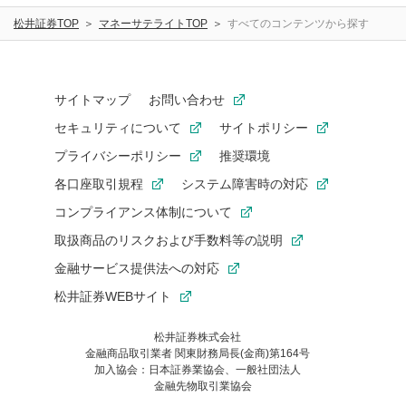
IPO(操作説明)
定期入金
松井証券TOP
マネーサテライトTOP
すべてのコンテンツから探す
らくらく振替入金
ネットリンク入金
サイトマップ
お問い合わせ
セキュリティについて
サイトポリシー
ブラウザ・デバイス
プライバシーポリシー
推奨環境
各口座取引規程
システム障害時の対応
Google Chrome
Microsoft Edge
コンプライアンス体制について
PC
スマートフォン
取扱商品のリスクおよび手数料等の説明
金融サービス提供法への対応
松井証券からのお知らせ
松井証券WEBサイト
松井証券株式会社
重要なお知らせ
金融商品取引業者 関東財務局長(金商)第164号
加入協会：日本証券業協会、一般社団法人
金融先物取引業協会