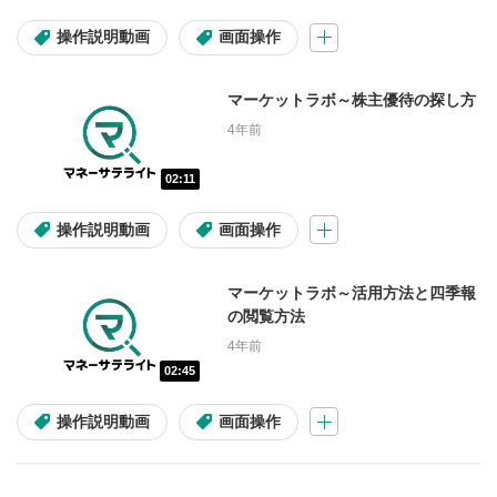
大山季之の週間マーケットUPDATE
操作説明動画
画面操作
天海源一郎の個別株TREASURE HUNTER
マーケットラボ～株主優待の探し方
教えて！フクロウ先生
4年前
海老澤界の投信コラム
02:11
操作説明動画
画面操作
出演者
マーケットラボ～活用方法と四季報
窪田朋一郎
大山季之
の閲覧方法
4年前
海老澤界
鈴木翔
kenmo
02:45
武藤正樹
操作説明動画
画面操作
調べたい内容