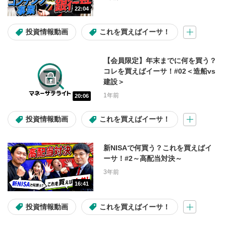
22:04
アセット
投資情報動画
これを買えばイーサ！
日本株
米国株
投資信託
【会員限定】年末までに何を買う？
米国株(コラム)
マーケット情報
コレを買えばイーサ！#02＜造船vs
建設＞
1年前
20:06
難易度
投資情報動画
これを買えばイーサ！
初心者
初級～中級
新NISAで何買う？これを買えばイ
初級～上級
中級～上級
ーサ！#2～高配当対決～
3年前
16:41
投資テーマ・材料
投資情報動画
これを買えばイーサ！
高配当
割安株
IPO