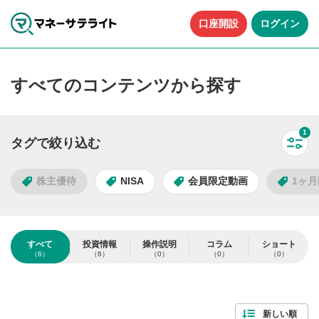
口座開設
ログイン
すべてのコンテンツから探す
1
タグで絞り込む
すべ
株主優待
NISA
会員限定動画
1ヶ
タグで絞り込む
すべて
投資情報
操作説明
コラム
ショート
（6）
（6）
（0）
（0）
（0）
6
件
人気のタグ
検索する
すべて解除
新しい順
株主優待
NISA