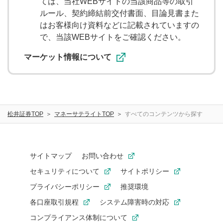
ては、当社WEBサイトの当該商品等の取引
ルール、契約締結前交付書面、目論見書また
画面操作
手続き
はお客様向け資料などに記載されていますの
で、当該WEBサイトをご確認ください。
サービス案内
マーケット情報について
よくある困りごと
再発行
ログイン
松井証券TOP
マネーサテライトTOP
すべてのコンテンツから探す
ログインID
パスワード
資金の振り替え
税金
サイトマップ
お問い合わせ
セキュリティについて
サイトポリシー
取引の種類
プライバシーポリシー
推奨環境
各口座取引規程
システム障害時の対応
日本株取引
米国株取引
コンプライアンス体制について