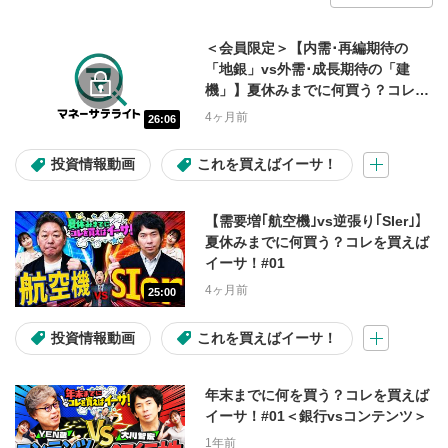
会員限定動画
＜会員限定＞【内需･再編期待の
「地銀」vs外需･成長期待の「建
機」】夏休みまでに何買う？コレを
1ヶ月限定無料公開中！
テスタ
買えばイーサ！#02
4ヶ月前
26:06
マヂカルラブリー
FX
投資情報動画
これを買えばイーサ！
操作説明動画
入金・出金
【需要増｢航空機｣vs逆張り｢SIer｣】
コラム
夏休みまでに何買う？コレを買えば
イーサ！#01
4ヶ月前
25:00
コンテンツの種類
投資情報動画
これを買えばイーサ！
投資情報動画
ライブ配信
年末までに何を買う？コレを買えば
イーサ！#01＜銀行vsコンテンツ＞
ショート動画
1年前