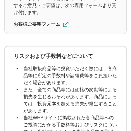
大山季之の週間マーケットUPDATE
するご意見・ご要望は、次の専用フォームより受
け付けます。
天海源一郎の個別株TREASURE HUNTER
お客様ご要望フォーム
教えて！フクロウ先生
海老澤界の投信コラム
リスクおよび手数料などについて
出演者
当社取扱商品等に投資いただく際には、各商
品等に所定の手数料や諸経費等をご負担いた
窪田朋一郎
大山季之
だく場合があります。
また、全ての商品等には価格の変動等による
海老澤界
鈴木翔
kenmo
損失を生じるおそれがあります。商品によっ
ては、投資元本を超える損失が発生すること
武藤正樹
があります。
当社WEBサイトに掲載された各商品等への
ご投資にかかる手数料等およびリスクについ
調べたい内容