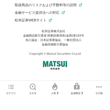
取扱商品のリスクおよび手数料等の説明
投資信託取引
FX取引
金融サービス提供法への対応
松井証券WEBサイト
ツール
松井証券株式会社
お客様サイト
日本株アプリ
金融商品取引業者 関東財務局長(金商)第164号
加入協会：日本証券業協会、一般社団法人
金融先物取引業協会
米国株お客様サイト
米国株アプリ
Copyright © Matsui Securities Co,Ltd
投資信託お客様サイト
投資信託アプリ
ご利用の環境(Internet Explorer)は、本サイトの
推奨環境外
のた
マネーサテライトのWEBサイトへようこそ
め、
一部の機能が正常に動作しない可能性があります。
サービス・商品詳細
直前にご覧いただいていたWEBサイトは、当社が作成したもので
カテゴリ
さがす
その他
人気
会員限定
Microsoft Edge
などをご利用ください。
はありません。
現物取引
信用取引
そこに掲載されている感想や評価はあくまでもWEBサイトの作成
者によるもので、当社が関与するものではありません。