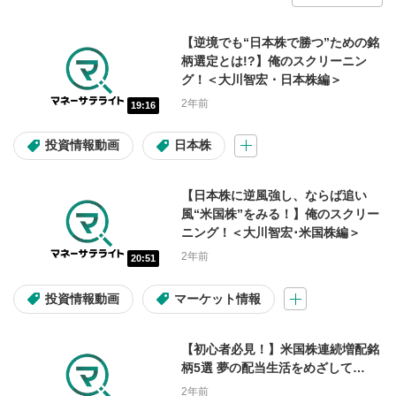
会員限定動画
【逆境でも“日本株で勝つ”ための銘
柄選定とは!?】俺のスクリーニン
グ！＜大川智宏・日本株編＞
1ヶ月限定無料公開中！
テスタ
2年前
19:16
マヂカルラブリー
FX
投資情報動画
日本株
操作説明動画
入金・出金
【日本株に逆風強し、ならば追い
コラム
風“米国株”をみる！】俺のスクリー
ニング！＜大川智宏･米国株編＞
2年前
20:51
コンテンツの種類
投資情報動画
マーケット情報
投資情報動画
ライブ配信
【初心者必見！】米国株連続増配銘
柄5選 夢の配当生活をめざして…
ショート動画
2年前