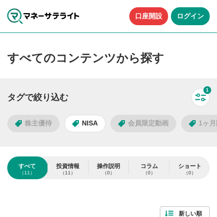
口座開設
ログイン
すべてのコンテンツから探す
1
タグで絞り込む
すべ
株主優待
NISA
会員限定動画
1ヶ
タグで絞り込む
すべて
投資情報
操作説明
コラム
ショート
（11）
（11）
（0）
（0）
（0）
11
件
人気のタグ
検索する
すべて解除
新しい順
株主優待
NISA