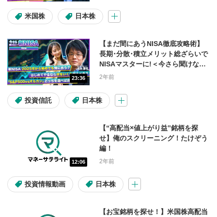
大山季之の週間マーケットUPDATE
米国株
日本株
天海源一郎の個別株TREASURE HUNTER
【まだ間にあうNISA徹底攻略術】
教えて！フクロウ先生
長期･分散･積立メリット総ざらいで
NISAマスターに!＜今さら聞けない!
海老澤界の投信コラム
新NISA #1＞
2年前
23:36
投資信託
日本株
出演者
【“高配当×値上がり益”銘柄を探
窪田朋一郎
大山季之
せ】俺のスクリーニング！たけぞう
編！
海老澤界
鈴木翔
kenmo
2年前
12:06
武藤正樹
投資情報動画
日本株
調べたい内容
【お宝銘柄を探せ！】米国株高配当