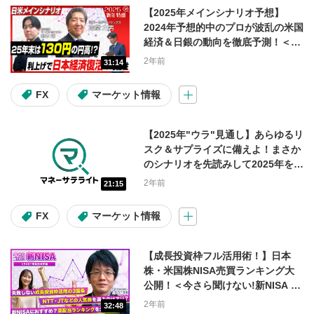
【2025年メインシナリオ予想】
自社株買い
決算
2024年予想的中のプロが波乱の米国
経済＆日銀の動向を徹底予測！＜前
アクティビスト
編＞
2年前
31:14
FX
マーケット情報
動画の種類
【2025年"ウラ"見通し】あらゆるリ
デイリー市況
個別銘柄情報
スク＆サプライズに備えよ！まさか
のシナリオを先読みして2025年を攻
市況・全体相場
速報
特番
略！＜後編＞
2年前
21:15
注目・人気動画
FX
マーケット情報
シリーズ
【成長投資枠フル活用術！】日本
株・米国株NISA売買ランキング大
公開！＜今さら聞けない!新NISA #2
トシゴロ
大山季之の米国株コラム
＞
2年前
32:48