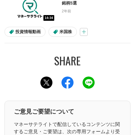
銘柄5選
2年前
画面操作
手続き
14:34
サービス案内
投資情報動画
米国株
よくある困りごと
再発行
ログイン
ログインID
パスワード
このページをツイッターでシェアする
このページをフェイスブックでシェ
このページをラインでシ
資金の振り替え
税金
ご意見ご要望について
取引の種類
マネーサテライトで配信しているコンテンツに関
日本株取引
米国株取引
するご意見・ご要望は、次の専用フォームより受