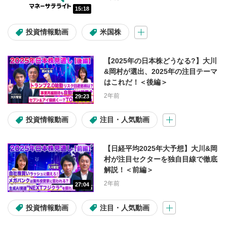
15:18
アセット
投資情報動画
米国株
日本株
米国株
投資信託
【2025年の日本株どうなる?】大川
米国株(コラム)
マーケット情報
&岡村が選出、2025年の注目テーマ
はこれだ！＜後編＞
2年前
29:23
難易度
投資情報動画
注目・人気動画
初心者
初級～中級
【日経平均2025年大予想】大川&岡
初級～上級
中級～上級
村が注目セクターを独自目線で徹底
解説！＜前編＞
2年前
27:04
投資テーマ・材料
投資情報動画
注目・人気動画
高配当
割安株
IPO