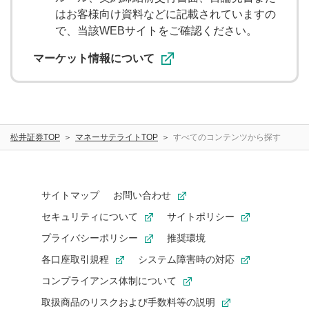
IPO(操作説明)
定期入金
はお客様向け資料などに記載されていますの
で、当該WEBサイトをご確認ください。
らくらく振替入金
ネットリンク入金
マーケット情報について
ブラウザ・デバイス
松井証券TOP
マネーサテライトTOP
すべてのコンテンツから探す
Google Chrome
Microsoft Edge
PC
スマートフォン
サイトマップ
お問い合わせ
セキュリティについて
サイトポリシー
松井証券からのお知らせ
プライバシーポリシー
推奨環境
各口座取引規程
システム障害時の対応
重要なお知らせ
コンプライアンス体制について
取扱商品のリスクおよび手数料等の説明