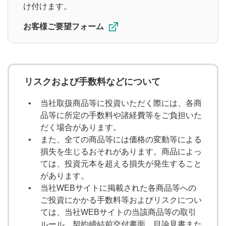
け付けます。
投資信託取引
FX取引
お客様ご要望フォーム
ツール
お客様サイト
日本株アプリ
リスクおよび手数料などについて
米国株お客様サイト
米国株アプリ
当社取扱商品等に投資いただく際には、各商
品等に所定の手数料や諸経費等をご負担いた
投資信託お客様サイト
だく場合があります。
また、全ての商品等には価格の変動等による
投資信託アプリ
損失を生じるおそれがあります。商品によっ
ては、投資元本を超える損失が発生すること
があります。
サービス・商品詳細
当社WEBサイトに掲載された各商品等への
ご投資にかかる手数料等およびリスクについ
現物取引
信用取引
ては、当社WEBサイトの当該商品等の取引
ルール、契約締結前交付書面、目論見書また