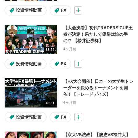
大山季之の週間マーケットUPDATE
投資情報動画
FX
天海源一郎の個別株TREASURE HUNTER
【大会決着】初代TRADERS‘CUP王
教えて！フクロウ先生
者が決定！果たして優勝は誰の手
に!? 【松井証券杯】
海老澤界の投信コラム
4ヶ月前
38:24
投資情報動画
FX
出演者
【FX大会開催】日本一の大学生トレ
窪田朋一郎
大山季之
ーダーを決めるトーナメントを開
催！【トレードデイズ】
海老澤界
鈴木翔
kenmo
4ヶ月前
45:51
武藤正樹
投資情報動画
FX
調べたい内容
【京大VS法政】【慶應VS福井大】