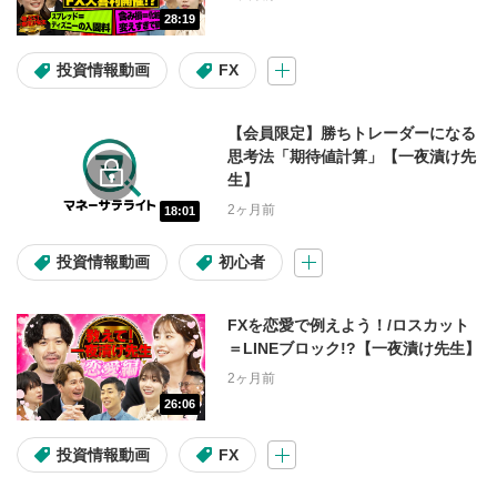
28:19
アセット
投資情報動画
FX
日本株
米国株
投資信託
【会員限定】勝ちトレーダーになる
米国株(コラム)
マーケット情報
思考法「期待値計算」【一夜漬け先
生】
2ヶ月前
18:01
難易度
投資情報動画
初心者
初心者
初級～中級
FXを恋愛で例えよう！/ロスカット
初級～上級
中級～上級
＝LINEブロック!?【一夜漬け先生】
2ヶ月前
26:06
投資テーマ・材料
投資情報動画
FX
高配当
割安株
IPO