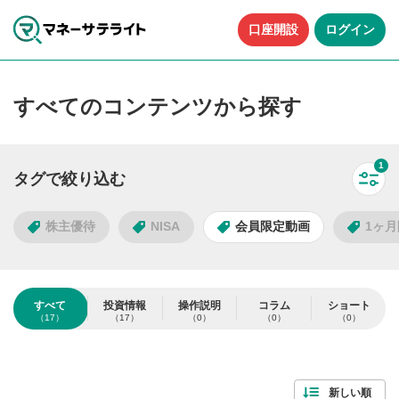
口座開設
ログイン
すべてのコンテンツから探す
1
タグで絞り込む
すべ
株主優待
NISA
会員限定動画
1ヶ
タグで絞り込む
すべて
投資情報
操作説明
コラム
ショート
（17）
（17）
（0）
（0）
（0）
17
件
人気のタグ
検索する
すべて解除
新しい順
株主優待
NISA