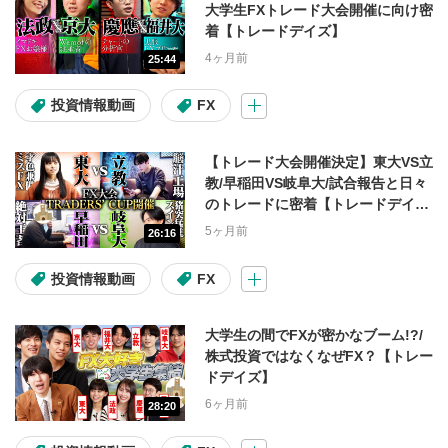
大学生FXトレード大会開催に向け密
着【トレードデイズ】
画面操作
手続き
4ヶ月前
25:44
サービス案内
投資情報動画
FX
よくある困りごと
【トレード大会開催決定】東大VS立
教/早稲田VS岐阜大/試合報告と日々
のトレードに密着【トレードデイ
再発行
ログイン
ズ】
5ヶ月前
26:16
ログインID
パスワード
投資情報動画
FX
資金の振り替え
税金
大学生の間でFXが密かなブーム!?/
株式投資ではなくなぜFX？【トレー
取引の種類
ドデイズ】
6ヶ月前
28:20
日本株取引
米国株取引