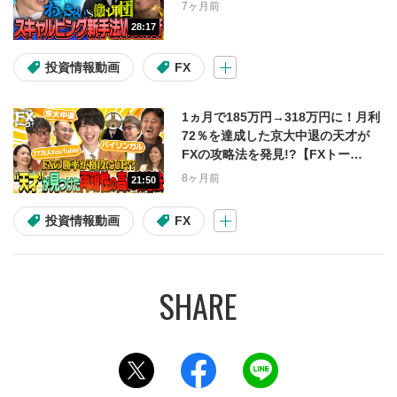
IPO(操作説明)
定期入金
7ヶ月前
28:17
らくらく振替入金
ネットリンク入金
投資情報動画
FX
1ヵ月で185万円→318万円に！月利
72％を達成した京大中退の天才が
ブラウザ・デバイス
FXの攻略法を発見!?【FXトー
ク！】
8ヶ月前
21:50
Google Chrome
Microsoft Edge
投資情報動画
FX
PC
スマートフォン
松井証券からのお知らせ
重要なお知らせ
このページをツイッターでシェアする
このページをフェイスブックでシェ
このページをラインでシ