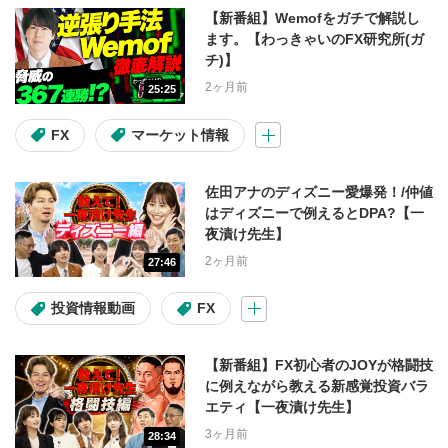
【新番組】Wemofをガチで解説し
自社株買い
決算
ます。【わっきゃいのFX研究所(ガ
チ)】
アクティビスト
2ヶ月前
25:25
FX
マーケット情報
動画の種類
佐田アナのディズニー愛爆発！/仲値
デイリー市況
個別銘柄情報
はディズニーで例えるとDPA?【一
夜漬け先生】
市況・全体相場
速報
特番
2ヶ月前
27:46
注目・人気動画
投資情報動画
FX
シリーズ
【新番組】FX初心者のJOYが格闘技
に例えながら教える新感覚投資バラ
エティ【一夜漬け先生】
トシゴロ
大山季之の米国株コラム
3ヶ月前
28:34