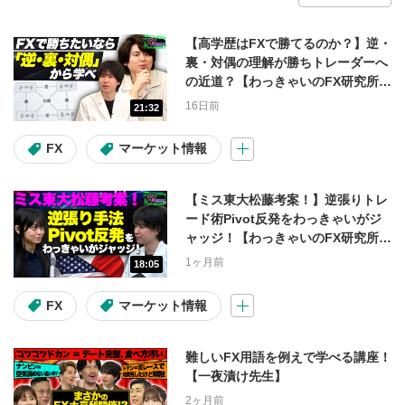
会員限定動画
【高学歴はFXで勝てるのか？】逆・
裏・対偶の理解が勝ちトレーダーへ
の近道？【わっきゃいのFX研究所
1ヶ月限定無料公開中！
テスタ
(ガチ)】
16日前
21:32
マヂカルラブリー
FX
FX
マーケット情報
操作説明動画
入金・出金
【ミス東大松藤考案！】逆張りトレ
コラム
ード術Pivot反発をわっきゃいがジ
ャッジ！【わっきゃいのFX研究所
(ガチ)】
1ヶ月前
18:05
コンテンツの種類
FX
マーケット情報
投資情報動画
ライブ配信
難しいFX用語を例えで学べる講座！
【一夜漬け先生】
ショート動画
2ヶ月前