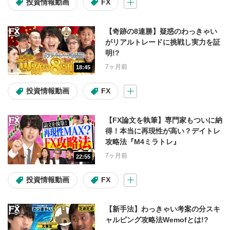
投資情報動画
FX
投資信託取引
FX取引
【奇跡の8連勝】疑惑のわっきゃい
がリアルトレードに挑戦し実力を証
ツール
明!?
7ヶ月前
18:45
お客様サイト
日本株アプリ
投資情報動画
FX
米国株お客様サイト
米国株アプリ
【FX論文を執筆】専門家もついに納
投資信託お客様サイト
得！本当に再現性が高い？デイトレ
攻略法『M4ミラトレ』
投資信託アプリ
7ヶ月前
22:55
投資情報動画
FX
サービス・商品詳細
現物取引
信用取引
【新手法】わっきゃい考案の分スキ
ャルピング攻略法Wemofとは!?