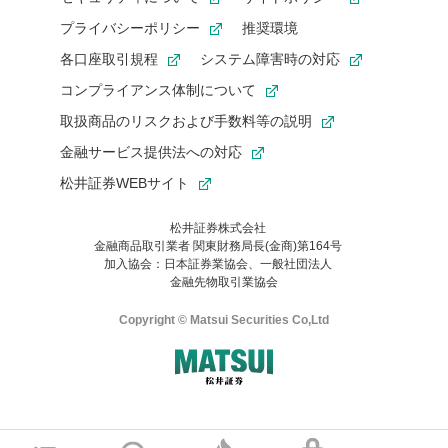
プライバシーポリシー
推奨環境
画面操作
手続き
各口座取引規程
システム障害時の対応
サービス案内
コンプライアンス体制について
取扱商品のリスクおよび手数料等の説明
金融サービス提供法への対応
よくある困りごと
松井証券WEBサイト
再発行
ログイン
松井証券株式会社
金融商品取引業者 関東財務局長(金商)第164号
ログインID
パスワード
加入協会：日本証券業協会、一般社団法人
金融先物取引業協会
資金の振り替え
税金
Copyright © Matsui Securities Co,Ltd
取引の種類
日本株取引
米国株取引
ご利用の環境(Internet Explorer)は、本サイトの
推奨環境外
のた
マネーサテライトのWEBサイトへようこそ