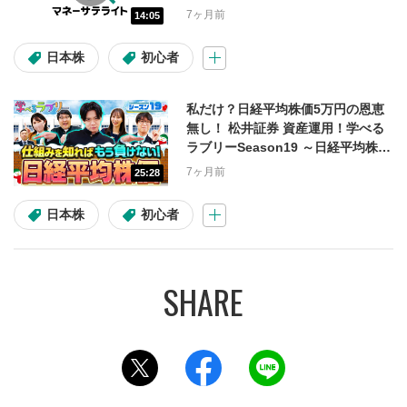
7ヶ月前
14:05
アセット
日本株
初心者
日本株
米国株
投資信託
私だけ？日経平均株価5万円の恩恵
米国株(コラム)
マーケット情報
無し！ 松井証券 資産運用！学べる
ラブリーSeason19 ～日経平均株価
攻略編～#1
7ヶ月前
25:28
難易度
日本株
初心者
初心者
初級～中級
初級～上級
中級～上級
投資テーマ・材料
このページをツイッターでシェアする
このページをフェイスブックでシェ
このページをラインでシ
高配当
割安株
IPO