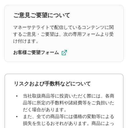
自社株買い
決算
ご意見ご要望について
アクティビスト
マネーサテライトで配信しているコンテンツに関
するご意見・ご要望は、次の専用フォームより受
け付けます。
動画の種類
お客様ご要望フォーム
デイリー市況
個別銘柄情報
市況・全体相場
速報
特番
注目・人気動画
リスクおよび手数料などについて
当社取扱商品等に投資いただく際には、各商
品等に所定の手数料や諸経費等をご負担いた
シリーズ
だく場合があります。
また、全ての商品等には価格の変動等による
トシゴロ
大山季之の米国株コラム
損失を生じるおそれがあります。商品によっ