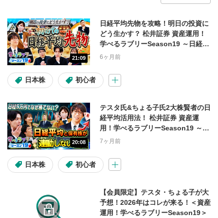
会員限定動画
日経平均先物を攻略！明日の投資に
どう生かす？ 松井証券 資産運用！
学べるラブリーSeason19 ～日経平
1ヶ月限定無料公開中！
テスタ
均株価攻略編～#3
6ヶ月前
21:09
マヂカルラブリー
FX
日本株
初心者
操作説明動画
入金・出金
テスタ氏&ちょる子氏2大株賢者の日
コラム
経平均活用法！ 松井証券 資産運
用！学べるラブリーSeason19 ～日
経平均株価攻略編～#2
7ヶ月前
20:08
コンテンツの種類
日本株
初心者
投資情報動画
ライブ配信
【会員限定】テスタ・ちょる子が大
予想！2026年はコレが来る！＜資産
ショート動画
運用！学べるラブリーSeason19＞