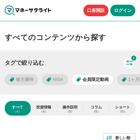
口座開設
ログイン
すべてのコンテンツから探す
1
タグで絞り込む
すべ
株主優待
NISA
会員限定動画
1ヶ
タグで絞り込む
すべて
投資情報
操作説明
コラム
ショート
（4）
（4）
（0）
（0）
（0）
4
件
人気のタグ
検索する
すべて解除
新しい順
株主優待
NISA