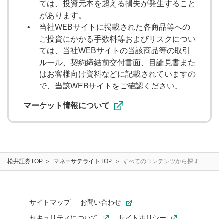
ては、投資元本を超える損失が発生すること
大山季之の週間マーケットUPDATE
があります。
当社WEBサイトに掲載された各商品等への
天海源一郎の個別株TREASURE HUNTER
ご投資にかかる手数料等およびリスクについ
ては、当社WEBサイトの当該商品等の取引
教えて！フクロウ先生
ルール、契約締結前交付書面、目論見書また
海老澤界の投信コラム
はお客様向け資料などに記載されていますの
で、当該WEBサイトをご確認ください。
マーケット情報について
出演者
窪田朋一郎
大山季之
海老澤界
鈴木翔
kenmo
松井証券TOP
マネーサテライトTOP
すべてのコンテンツから探す
武藤正樹
サイトマップ
お問い合わせ
調べたい内容
セキュリティについて
サイトポリシー