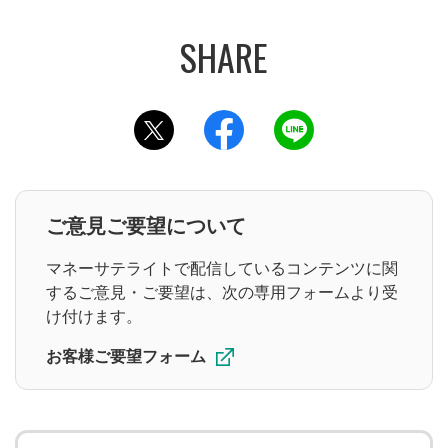
自社株買い
決算
アクティビスト
このページをツイッターでシェアする
このページをフェイスブックでシェ
このページをラインでシ
動画の種類
デイリー市況
個別銘柄情報
ご意見ご要望について
市況・全体相場
速報
特番
マネーサテライトで配信しているコンテンツに関
注目・人気動画
するご意見・ご要望は、次の専用フォームより受
け付けます。
お客様ご要望フォーム
シリーズ
トシゴロ
大山季之の米国株コラム