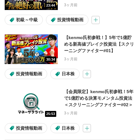
スト】
3ヶ月前
23:44
アセット
初級～中級
投資情報動画
日本株
米国株
投資信託
【kenmo氏初参戦！】5年で1億貯
米国株(コラム)
マーケット情報
める新高値ブレイク投資法【スクリ
ーニングファイター#01】
3ヶ月前
30:34
難易度
投資情報動画
日本株
初心者
初級～中級
【会員限定】kenmo氏初参戦！5年
初級～上級
中級～上級
で1億貯める決算モメンタム投資法
＜スクリーニングファイター#02＞
3ヶ月前
25:53
投資テーマ・材料
投資情報動画
日本株
高配当
割安株
IPO