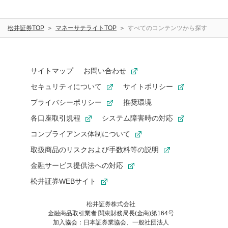
画面操作
手続き
松井証券TOP
マネーサテライトTOP
すべてのコンテンツから探す
サービス案内
サイトマップ
お問い合わせ
よくある困りごと
セキュリティについて
サイトポリシー
プライバシーポリシー
推奨環境
再発行
ログイン
各口座取引規程
システム障害時の対応
ログインID
パスワード
コンプライアンス体制について
取扱商品のリスクおよび手数料等の説明
資金の振り替え
税金
金融サービス提供法への対応
松井証券WEBサイト
取引の種類
松井証券株式会社
金融商品取引業者 関東財務局長(金商)第164号
日本株取引
米国株取引
加入協会：日本証券業協会、一般社団法人