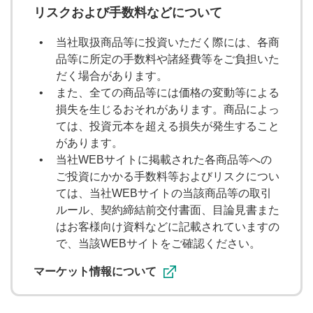
大山季之の週間マーケットUPDATE
リスクおよび手数料などについて
天海源一郎の個別株TREASURE HUNTER
当社取扱商品等に投資いただく際には、各商
品等に所定の手数料や諸経費等をご負担いた
教えて！フクロウ先生
だく場合があります。
また、全ての商品等には価格の変動等による
海老澤界の投信コラム
損失を生じるおそれがあります。商品によっ
ては、投資元本を超える損失が発生すること
があります。
出演者
当社WEBサイトに掲載された各商品等への
ご投資にかかる手数料等およびリスクについ
窪田朋一郎
大山季之
ては、当社WEBサイトの当該商品等の取引
ルール、契約締結前交付書面、目論見書また
海老澤界
鈴木翔
kenmo
はお客様向け資料などに記載されていますの
で、当該WEBサイトをご確認ください。
武藤正樹
マーケット情報について
調べたい内容