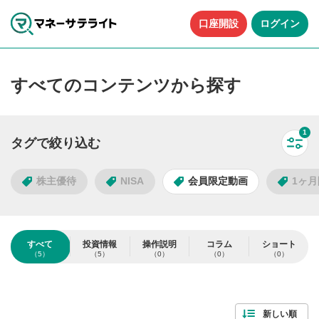
口座開設
ログイン
すべてのコンテンツから探す
1
タグで絞り込む
すべ
株主優待
NISA
会員限定動画
1ヶ
タグで絞り込む
すべて
投資情報
操作説明
コラム
ショート
（5）
（5）
（0）
（0）
（0）
5
件
人気のタグ
検索する
すべて解除
新しい順
株主優待
NISA