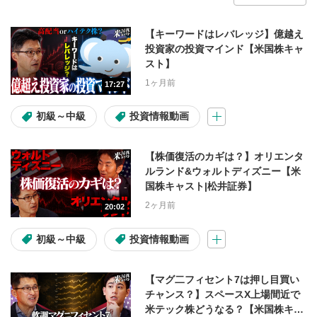
会員限定動画
【キーワードはレバレッジ】億越え
投資家の投資マインド【米国株キャ
スト】
1ヶ月限定無料公開中！
テスタ
1ヶ月前
17:27
マヂカルラブリー
FX
初級～中級
投資情報動画
操作説明動画
入金・出金
【株価復活のカギは？】オリエンタ
コラム
ルランド&ウォルトディズニー【米
国株キャスト|松井証券】
2ヶ月前
20:02
コンテンツの種類
初級～中級
投資情報動画
投資情報動画
ライブ配信
【マグ二フィセント7は押し目買い
チャンス？】スペースX上場間近で
ショート動画
米テック株どうなる？【米国株キャ