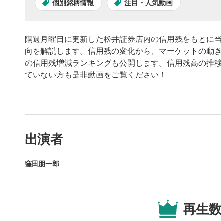
個別銘柄情報
注目・人気動画
隔週月曜日に更新した松井証券店内の信用残をもとに
向を解説します。信用残の変化から、マーケットの動
の信用残増減ランキングも公開します。信用残高の推
ていない方も是非動画をご覧ください！
動画プレイヤーの操
出演者
動画再
1
窪田朋一郎
動画再生エ
を再生また
操作メ
2
再生
動画再生エ