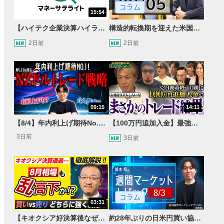
コラム
15:54
【ハイテク企業決算ハイライト】2027年分のメモリに売切れ報道!?＜米国マーケットダイジェスト8/5号＞
構造的転換期を迎えた米国市場 AIインフラ投資とFRBウォーシュ体制下の株式投資
2日前
2日前
09:15
14:11
【8/4】年内利上げ期待No.1！右肩上がりNZドル/円のトレード戦略【世界情勢からみるFXトレンド通貨ペア】
【100万円追加入金】最強億トレ軍団から学ぶ32日間！お見送り芸人しんいちのトレード成果は？【目指せ億トレ！FXドリーマー！#04】
3日前
3日前
コラム
03:31
【キオクシア好決算後なぜ乱高下!?】買い材料は自社株買いと株式分割/売りのサインとは…？
約28年ぶりの日米円買い協調介入 円安トレンドは転換するのか？