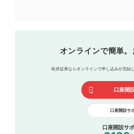
ります。また、審査結果および結果の理由についてはお答
といたします。ご了承ください。
下記の項目に該当すると判断された投稿内容は、掲載を見
本動画コンテンツとは無関係の内容の投稿
他者への誹謗中傷や差別的表現投稿
公序良俗に反する内容の投稿
氏名、住所、電話番号など個人を特定できる情報の
オンラインで簡単。
閉
他のサイトへの誘導や営利目的、広告・宣伝を目的
他者の権利（商標、著作権、その他の知的財産権）
同一内容の多重投稿
松井証券ならオンラインで申し込みが完結
その他当社が不適切と判断した投稿
一度投稿した評価およびコメントの変更・削除はできませ
利用者は、利用者が投稿したコメントの著作権およびその
口座開
諾したものとします。また、利用者は、コメントに関する
コメントは、当社サービスの広告・宣伝、利用促進の目的で
口座開設サ
口座開設サポ