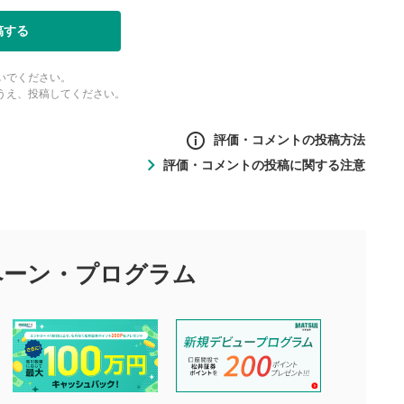
稿する
いでください。
うえ、投稿してください。
評価・コメントの投稿方法
評価・コメントの投稿に関する注意
ントの投稿方法
の
投稿に関する注意
目的として、各動画コンテンツに、評価およびコメントの投稿が
評価・コメントエリア
1
び投稿を行うものとしてください。
ペーン・
プログラム
星を押下すると1～5段階で評価できま
ちしております。
す。
す。
投稿するボタン
2
ん。当社は利用者より投稿された内容について一切の責任を負い
ださい。
星で評価をすると投稿できます。（お名
ルによって生じた損害に対して一切の責任を負いません。
前とコメントの入力は任意です）（※コメ
す。掲載されるまでに日数がかかる場合や掲載されない場合があ
ントは承認制です）