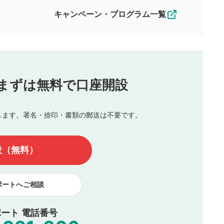
えできません。各動画コンテンツへの掲載をもって結果のご連絡
キャンペーン・プログラム一覧
動画の評価
3
合わせる場合がございます。
この動画の平均評価が表示されます。
（最大評価は5.0です）
投稿
まずは無料で口座開設
じる
とした投稿
を侵害するような投稿
します。署名・捺印・書類の郵送は不要です。
んので、内容をご確認のうえ投稿してください。
他の著作権法上の全権利を当社に対して無償で利用することを承
設（無料）
著作者人格権を行使しないことに同意します。利用者が投稿した
、印刷物・WEBサイト・SNS等に掲載することがあります。
ポートへご相談
ート 電話番号