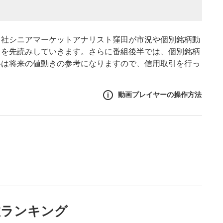
当社シニアマーケットアナリスト窪田が市況や個別銘柄動
きを先読みしていきます。さらに番組後半では、個別銘柄
移は将来の値動きの参考になりますので、信用取引を行っ
動画プレイヤーの操作方法
作方法
生エリア
リアをクリックすると、動画
は一時停止します。
ニュー
数ランキング
リアにマウスを乗せると表示