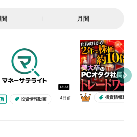
一時停止
週間
月間
または一時停止します。
し/10秒送り
を巻き戻し/早送りします。
バー
示しています。再生したい位
クするとその位置から動画が
す。
再生速度の設定
13:33
/再生速度の変更ができます。
投資情報動画
4日前
投資情報動画
整
を上下すると音量が調整でき
表示