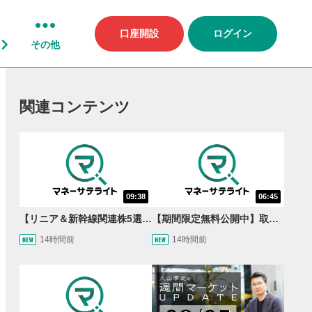
口座開設
ログイン
その他
関連コンテンツ
09:38
06:45
【リニア＆新幹線関連株5選】静岡県知事の承認でリニア路線工事進展！北陸新幹線も「小浜・京都ルート」再決定！関連する注目の銘柄は？＜たけぞうNEWS＞
【期間限定無料公開中】取引量世界一の通貨ペアに優位性あり!?ドル/円&ユーロドルのテクニカルを検証！【JINのマンスリーFX戦略】
14時間前
14時間前