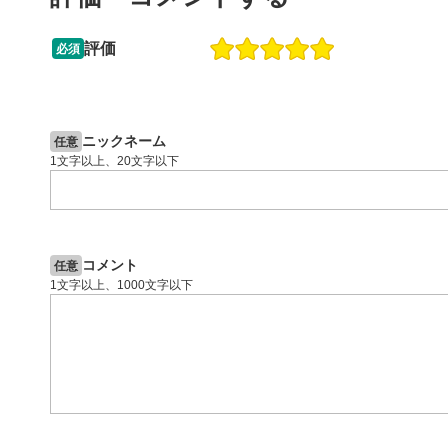
動画が全画
ックすると
評価
必須
09:12
14:57
2ヶ月前
操作説明動画
7日前
投資情報動画
閉じる
ニックネーム
任意
1文字以上、20文字以下
コメント
任意
1文字以上、1000文字以下