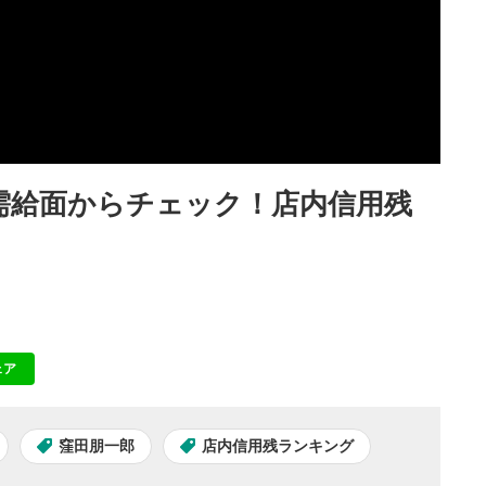
を需給面からチェック！店内信用残
ェア
NE
窪田朋一郎
店内信用残ランキング