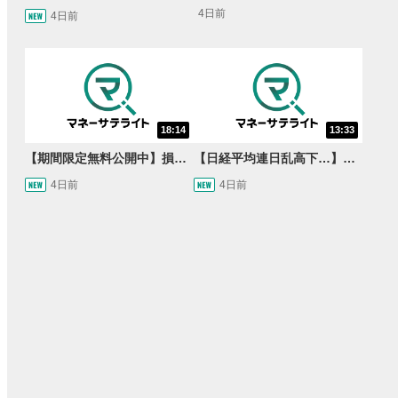
4日前
4日前
18:14
13:33
【期間限定無料公開中】損失を出し続けるお見送り芸人しんいち、Wemofを学ぶ【目指せ億トレ！FXドリーマー！#05】
【日経平均連日乱高下…】AI株に異変⁉海外ファンド「大量売却」！AI料金値下げでNECに追い風！NTTも需給改善か＜店内信用残ランキング＞
4日前
4日前