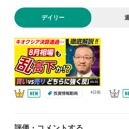
されます。
再生/
3
デイリー
動画を再生
10秒戻
4
10秒、動画
シーク
5
再生位置を
置をクリッ
再生されま
画質/
6
03:31
画質の選択
4日前
投資情報動画
音量調
7
スライダー
ます。
評価・コメントする
全画面
8