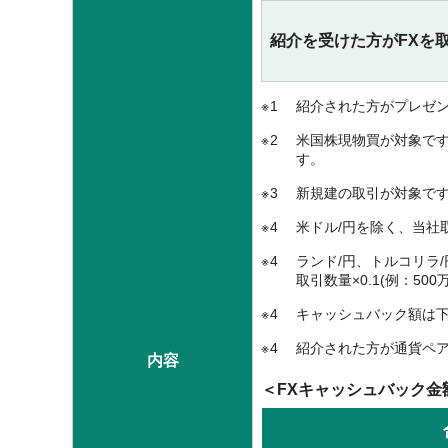
紹介を受けた方がFXを取引
1
紹介された方がプレゼ
2
米国株現物買が対象で
す。
3
新規建の取引が対象で
4
米ドル/円を除く、当社
4
ランド/円、トルコリラ
取引数量×0.1(例：5
4
キャッシュバック額は
4
紹介された方が通貨ペ
内容
＜FXキャッシュバック金