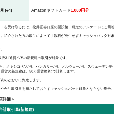
(※4)
Amazonギフトカード
1,000円分
ントを受け取るには、松井証券口座の開設後、所定のアンケートにご回
す。紹介された方の取引によって手数料が発生せずキャッシュバック対
す。
取扱31通貨ペアの新規建の取引が対象です。
/円、メキシコペソ/円、ハンガリー/円、ノルウェー/円、スウェーデン/
00万通貨の新規建は、50万通貨換算)で計算します。
下表のとおりに判定します。
アや合計取引量を満たしておらずキャッシュバック対象とならない場合
額詳細＞
合計取引量(新規建)