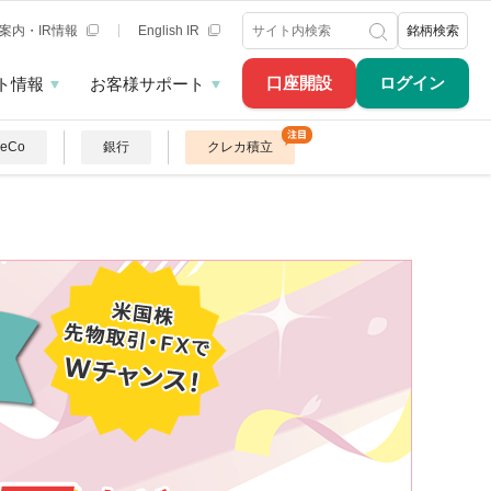
案内・IR情報
English IR
銘柄検索
口座開設
ログイン
ト情報
お客様サポート
DeCo
銀行
クレカ積立