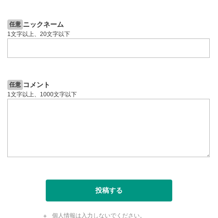
6日前
投資情報動画
ニックネーム
任意
1文字以上、20文字以下
コメント
任意
1文字以上、1000文字以下
投稿する
個人情報は入力しないでください。