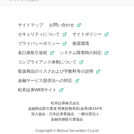
サイトマップ
お問い合わせ
セキュリティについて
サイトポリシー
プライバシーポリシー
推奨環境
各口座取引規程
システム障害時の対応
コンプライアンス体制について
取扱商品のリスクおよび手数料等の説明
金融サービス提供法への対応
松井証券WEBサイト
松井証券株式会社
金融商品取引業者 関東財務局長(金商)第164号
お気に入り機能は松井証券の会員限定の機能です。
加入協会：日本証券業協会、一般社団法人
お気に入り登録いただくと、後からいつでもお気に入りのコンテ
金融先物取引業協会
ンツを一覧でご確認いただけます。
ご利用いただくには口座開設が必要です。
Copyright © Matsui Securities Co,Ltd