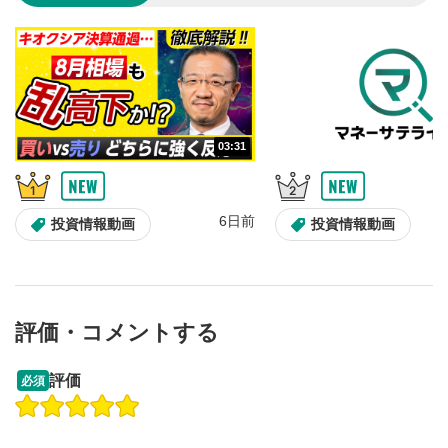
のサイズに戻ります。
03:31
6日前
投資情報動画
投資情報動画
評価・コメントする
13:33
14:57
評価
必須
操作説明動画
投資情報動画
操作説明動画
2ヶ月前