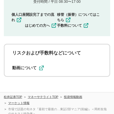
他者の権利（商標、著作権、その他の知的財産
受付時間 / 平日 08:30〜17:00
権）を侵害するような投稿
同一内容の多重投稿
個人口座開設完了までの流
移管（振替）についてはこ
その他当社が不適切と判断した投稿
れ
ちら
一度投稿した評価およびコメントの変更・削除はできま
はじめての方へ
手数料について
せんので、内容をご確認のうえ投稿してください。
利用者は、利用者が投稿したコメントの著作権およびそ
の他の著作権法上の全権利を当社に対して無償で利用する
ことを承諾したものとします。また、利用者は、コメント
に関する著作者人格権を行使しないことに同意します。利
リスクおよび手数料などについて
用者が投稿したコメントは、当社サービスの広告・宣伝、
利用促進の目的で、印刷物・WEBサイト・SNS等に掲載す
ることがあります。
動画について
松井証券TOP
マネーサテライトTOP
投資情報動画
マーケット情報
市場で話題の旬ネタ『最初で最後の…東証2部マニア(前編)』＜岡村友哉
のサキヨミ特急便＞