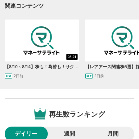
動画再生エリアにマウスを乗せると表示されます。
関連コンテンツ
再生/一時停止
3
動画を再生または一時停止します。
10秒戻し/10秒送り
4
10秒、動画を巻き戻し/早送りします。
シークバー
08:21
5
再生位置を示しています。再生したい位置をクリック
【8/10～8/14】株も！為替も！サクッと！来週のマーケット見通し＜Next View＞
するとその位置から動画が再生されます。
2日前
2日前
画質/再生速度の設定
6
画質の選択/再生速度の変更ができます。
音量調整
7
再生数ランキング
スライダーを上下すると音量が調整できます。
全画面表示
8
デイリー
週間
月間
動画が全画面で表示されます。再度クリックすると元