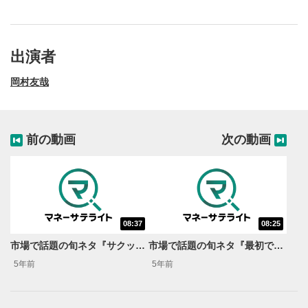
出演者
岡村友哉
前の動画
次の動画
08:37
08:25
動画再生エリア
1
市場で話題の旬ネタ『サクッと理解！日経平均の新ルール（後編）』＜岡村友哉のサキヨミ特急便＞
市場で話題の旬ネタ『最初で最後の…東証2部マニア(後編)』＜岡村友哉のサキヨミ特急便＞
動画再生エリアをクリックすると、動画を再生または
5年前
5年前
一時停止します。
操作メニュー
2