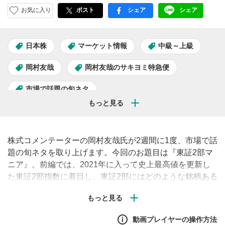
お気に入り
ポスト
シェア
シェア
facebook
LINE
日本株
マーケット情報
中級～上級
岡村友哉
岡村友哉のサキヨミ特急便
市場で話題の旬ネタ
株式コメンテーターの岡村友哉氏が2週間に1度、市場で話
題の旬ネタを取り上げます。今回のお題目は『東証2部マ
ニア』。前編では、2021年に入って史上最高値を更新し
た東証2部指数に着目し、東証2部にはどのような銘柄ある
のか、指数ウエイトが高い銘柄は何なのか、解説します。
動画プレイヤーの操作方法