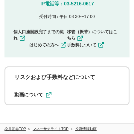
他のサイトへの誘導や営利目的、広告・宣伝を目
IP電話等：03-5216-0617
的とした投稿
他者の権利（商標、著作権、その他の知的財産
受付時間 / 平日 08:30〜17:00
権）を侵害するような投稿
同一内容の多重投稿
個人口座開設完了までの流
移管（振替）についてはこ
その他当社が不適切と判断した投稿
れ
ちら
一度投稿した評価およびコメントの変更・削除はできま
はじめての方へ
手数料について
せんので、内容をご確認のうえ投稿してください。
利用者は、利用者が投稿したコメントの著作権およびそ
の他の著作権法上の全権利を当社に対して無償で利用する
ことを承諾したものとします。また、利用者は、コメント
に関する著作者人格権を行使しないことに同意します。利
リスクおよび手数料などについて
用者が投稿したコメントは、当社サービスの広告・宣伝、
利用促進の目的で、印刷物・WEBサイト・SNS等に掲載す
ることがあります。
動画について
松井証券TOP
マネーサテライトTOP
投資情報動画