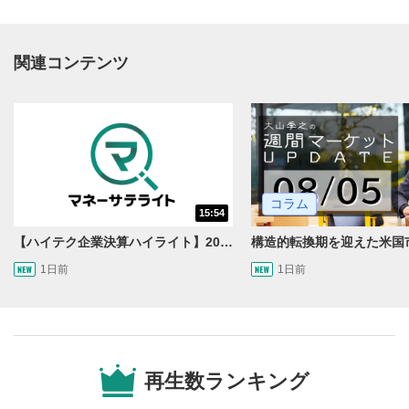
関連コンテンツ
動画再生エリア
1
コラム
15:54
動画再生エリアをクリックすると、動画を再生または
一時停止します。
【ハイテク企業決算ハイライト】2027年分のメモリに売切れ報道!?＜米国マーケットダイジェスト8/5号＞
1日前
1日前
操作メニュー
2
動画再生エリアにマウスを乗せると表示されます。
再生/一時停止
3
動画を再生または一時停止します。
再生数ランキング
10秒戻し/10秒送り
4