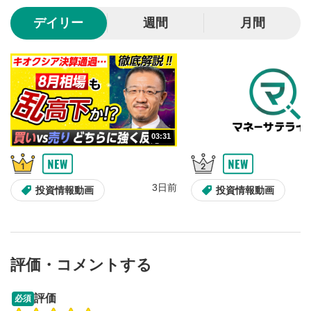
10秒、動画を巻き戻し/早送りします。
デイリー
週間
月間
シークバー
5
再生位置を示しています。再生したい位置をクリック
するとその位置から動画が再生されます。
画質/再生速度の設定
6
画質の選択/再生速度の変更ができます。
03:31
音量調整
7
スライダーを上下すると音量が調整できます。
3日前
全画面表示
8
投資情報動画
投資情報動画
動画が全画面で表示されます。再度クリックすると元
のサイズに戻ります。
評価・コメントする
09:12
14:57
評価
必須