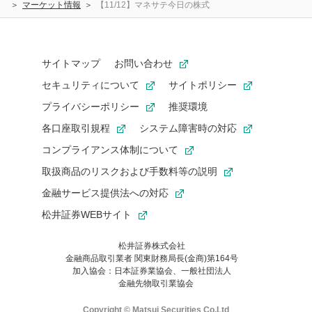
マーケット情報
【11/12】マネサテ今日の株式
サイトマップ
お問い合わせ
セキュリティについて
サイトポリシー
プライバシーポリシー
推奨環境
各口座取引規程
システム障害時の対応
コンプライアンス体制について
取扱商品のリスクおよび手数料等の説明
金融サービス提供法への対応
松井証券WEBサイト
松井証券株式会社
金融商品取引業者 関東財務局長(金商)第164号
お気に入り機能は松井証券の会員限定の機能です。
加入協会：日本証券業協会、一般社団法人
お気に入り登録いただくと、後からいつでもお気に入りのコンテ
金融先物取引業協会
ンツを一覧でご確認いただけます。
ご利用いただくには口座開設が必要です。
Copyright © Matsui Securities Co,Ltd