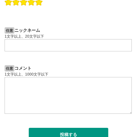
操作説明動画
操作説明動画
2ヶ月前
6日前
投資情報動画
投資情報動画
ニックネーム
任意
1文字以上、20文字以下
コメント
任意
1文字以上、1000文字以下
投稿する