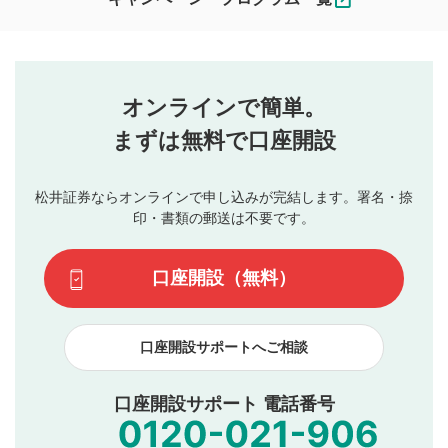
ます。
コメントの内容は、当社の公式な見解や意見ではありま
評価・コメントエリア
1
せん。当社は利用者より投稿された内容について一切の責
星を押下すると1～5段階で評価できます。
任を負いません。利用者ご自身の責任で閲覧および投稿を
オンラインで簡単。
行ってください。
投稿するボタン
2
当社は、利用者同士、もしくは利用者と第三者間のトラ
まずは無料で口座開設
星で評価をすると投稿できます。（お名前とコメント
ブルによって生じた損害に対して一切の責任を負いませ
の入力は任意です）（※コメントは承認制です）
ん。
評価およびコメントは当社にて審査のうえ、掲載となり
松井証券ならオンラインで申し込みが完結します。署名・捺
動画の評価
3
ます。掲載されるまでに日数がかかる場合や掲載されない
印・書類の郵送は不要です。
場合があります。また、審査結果および結果の理由につい
この動画の平均評価が表示されます。（最大評価は5.0
てはお答えできません。各動画コンテンツへの掲載をもっ
です）
口座開設（無料）
て結果のご連絡といたします。ご了承ください。
下記の項目に該当すると判断された投稿内容は、掲載を
見合わせる場合がございます。
口座開設サポートへご相談
本動画コンテンツとは無関係の内容の投稿
他者への誹謗中傷や差別的表現投稿
公序良俗に反する内容の投稿
口座開設サポート 電話番号
氏名、住所、電話番号など個人を特定できる情報の
投稿