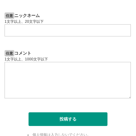
6日前
投資情報動画
投資情報動画
より選択できます。
YouTubeリンク
10
ニックネーム
任意
クリックするとYouTubeサイトに移動します。
1文字以上、20文字以下
全画面表示
11
動画が全画面で表示されます。再度クリックすると元
のサイズに戻ります。
コメント
任意
1文字以上、1000文字以下
投稿する
個人情報は入力しないでください。