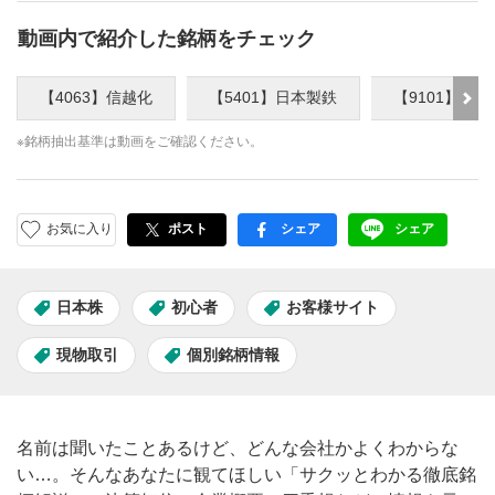
動画内で紹介した銘柄をチェック
【4063】信越化
【5401】日本製鉄
【9101】郵船
※銘柄抽出基準は動画をご確認ください。
お気に入り
ポスト
シェア
シェア
facebook
LINE
日本株
初心者
お客様サイト
現物取引
個別銘柄情報
名前は聞いたことあるけど、どんな会社かよくわからな
い…。そんなあなたに観てほしい「サクッとわかる徹底銘