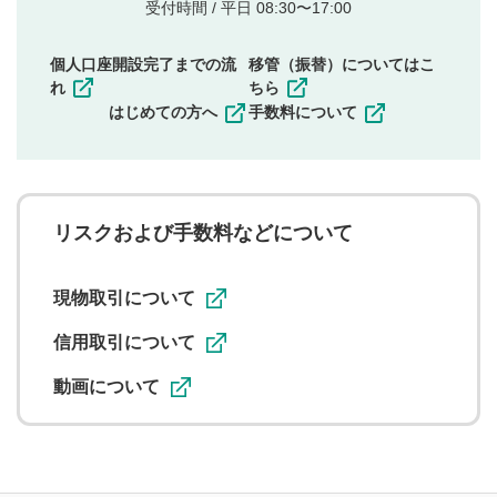
他者の権利（商標、著作権、その他の知的財産
受付時間 / 平日 08:30〜17:00
権）を侵害するような投稿
同一内容の多重投稿
個人口座開設完了までの流
移管（振替）についてはこ
その他当社が不適切と判断した投稿
れ
ちら
一度投稿した評価およびコメントの変更・削除はできま
はじめての方へ
手数料について
せんので、内容をご確認のうえ投稿してください。
利用者は、利用者が投稿したコメントの著作権およびそ
の他の著作権法上の全権利を当社に対して無償で利用する
ことを承諾したものとします。また、利用者は、コメント
に関する著作者人格権を行使しないことに同意します。利
リスクおよび手数料などについて
用者が投稿したコメントは、当社サービスの広告・宣伝、
利用促進の目的で、印刷物・WEBサイト・SNS等に掲載す
ることがあります。
現物取引について
信用取引について
動画について