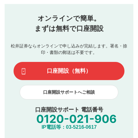
コメントの内容は、当社の公式な見解や意見ではありま
評価・コメントエリア
1
せん。当社は利用者より投稿された内容について一切の責
星を押下すると1～5段階で評価できます。
任を負いません。利用者ご自身の責任で閲覧および投稿を
オンラインで簡単。
行ってください。
投稿するボタン
2
当社は、利用者同士、もしくは利用者と第三者間のトラ
まずは無料で口座開設
星で評価をすると投稿できます。（お名前とコメント
ブルによって生じた損害に対して一切の責任を負いませ
の入力は任意です）（※コメントは承認制です）
ん。
評価およびコメントは当社にて審査のうえ、掲載となり
松井証券ならオンラインで申し込みが完結します。署名・捺
動画の評価
3
ます。掲載されるまでに日数がかかる場合や掲載されない
印・書類の郵送は不要です。
場合があります。また、審査結果および結果の理由につい
この動画の平均評価が表示されます。（最大評価は5.0
てはお答えできません。各動画コンテンツへの掲載をもっ
です）
口座開設（無料）
て結果のご連絡といたします。ご了承ください。
下記の項目に該当すると判断された投稿内容は、掲載を
見合わせる場合がございます。
口座開設サポートへご相談
本動画コンテンツとは無関係の内容の投稿
他者への誹謗中傷や差別的表現投稿
公序良俗に反する内容の投稿
口座開設サポート 電話番号
氏名、住所、電話番号など個人を特定できる情報の
投稿
他のサイトへの誘導や営利目的、広告・宣伝を目
IP電話等：03-5216-0617
的とした投稿