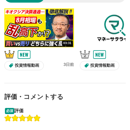
シークバー
5
再生位置を示しています。再生したい位置をクリック
するとその位置から動画が再生されます。
再生ボタン
6
動画が再生または一時停止します。
03:31
音量調整
7
スライダーを上下すると音量が調整できます。
スマートフォンで視聴の場合は端末の音量調節ボタンを利用
3日前
投資情報動画
投資情報動画
してください。
字幕設定
8
クリックすると字幕を付けることができます。
字幕は自動生成です。
評価・コメントする
スマートフォンで視聴の場合は画面右下の設定(歯車マーク)
より選択できます。
09:12
14:57
評価
必須
再生速度/画質の設定
9
操作説明動画
操作説明動画
画質の選択/再生速度の変更ができます。
スマートフォンで視聴の場合は画面右下の設定(歯車マーク)
2ヶ月前