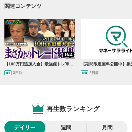
関連コンテンツ
動画再生エリア
1
動画再生エリアをクリックすると、動画を再生または
一時停止します。
動画タイトル
2
動画タイトルが表示されます。クリックすると
YouTubeサイトに移動します。
14:11
後で見る
3
【100万円追加入金】最強億トレ軍団から学ぶ32日間！お見送り芸人しんいちのトレード成果は？【目指せ億トレ！FXドリーマー！#04】
クリックするとYouTubeの「後で見る」の再生リスト
3日前
3日前
に追加されます。
スマートフォンで視聴の場合は動画再生エリア右上のメニュ
ー内にあります。
共有
4
SNSやメールなどで動画を共有・シェアすることがで
再生数ランキング
きます。
スマートフォンで視聴の場合は動画再生エリア右上のメニュ
ー内にあります。
デイリー
週間
月間