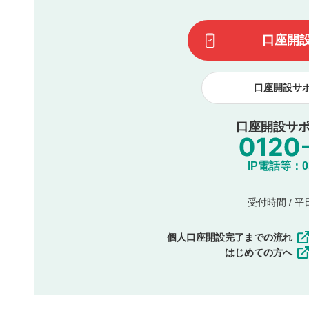
一度投稿した評価およびコメントの変更・削除はできませ
利用者は、利用者が投稿したコメントの著作権およびその
口座開
諾したものとします。また、利用者は、コメントに関する
コメントは、当社サービスの広告・宣伝、利用促進の目的で
口座開設サ
口座開設サポ
IP電話等：03-
受付時間 / 平日 
個人口座開設完了までの流れ
はじめての方へ