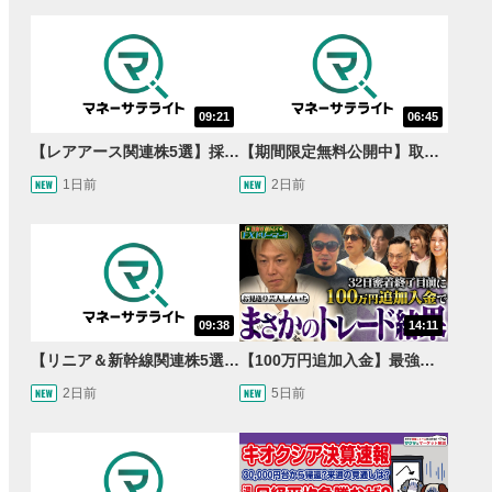
09:21
06:45
【レアアース関連株5選】採泥開始！国産化を目指すレアアースで注目の銘柄は？＜たけぞうNEWS＞
【期間限定無料公開中】取引量世界一の通貨ペアに優位性あり!?ドル/円&ユーロドルのテクニカルを検証！【JINのマンスリーFX戦略】
1日前
2日前
09:38
14:11
【リニア＆新幹線関連株5選】静岡県知事の承認でリニア路線工事進展！北陸新幹線も「小浜・京都ルート」再決定！関連する注目の銘柄は？＜たけぞうNEWS＞
【100万円追加入金】最強億トレ軍団から学ぶ32日間！お見送り芸人しんいちのトレード成果は？【目指せ億トレ！FXドリーマー！#04】
2日前
5日前