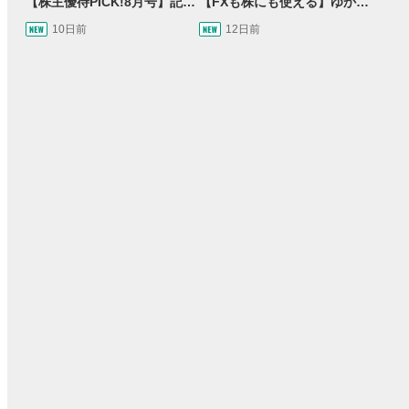
【株主優待PICK!8月号】記念優待特集！＆オトクに買い物割引券優待をご紹介します！
【FXも株にも使える】ゆかてぃん氏おすすめのRSI活用法とは？しんいちのトレード成果は運or実力？【目指せ億トレ！FXドリーマー！#03】
10日前
12日前
15:54
14:57
2ヶ月前
操作説明動画
3日前
報動画
03:31
11:32
14:57
05:11
2ヶ月前
2ヶ月前
4ヶ月前
操作説明動画
操作説明動画
5日前
報動画