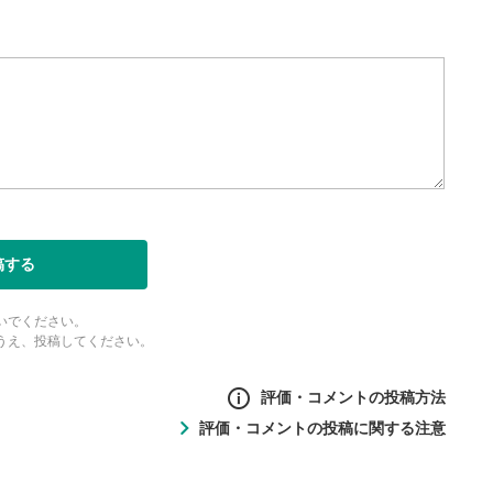
定
ると字幕を付けることができ
生成です。
ォンで視聴の場合は画面右下の設
ーク)より選択できます。
度/画質の設定
/再生速度の変更ができます。
ォンで視聴の場合は画面右下の設
稿する
ーク)より選択できます。
ubeリンク
いでください。
とYouTubeサイトに移動し
うえ、投稿してください。
評価・コメントの投稿方法
表示
評価・コメントの投稿に関する注意
ントの投稿方法
面で表示されます。再度クリ
の
投稿に関する注意
元のサイズに戻ります。