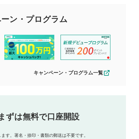
目的として、各動画コンテンツに、評価およびコメントの投稿が
評価・コメントエリア
1
び投稿を行うものとしてください。
ペーン・
プログラム
星を押下すると1～5段階で評価できま
ちしております。
す。
す。
投稿するボタン
2
ん。当社は利用者より投稿された内容について一切の責任を負い
ださい。
星で評価をすると投稿できます。（お名
ルによって生じた損害に対して一切の責任を負いません。
前とコメントの入力は任意です）（※コメ
す。掲載されるまでに日数がかかる場合や掲載されない場合があ
ントは承認制です）
えできません。各動画コンテンツへの掲載をもって結果のご連絡
キャンペーン・プログラム一覧
動画の評価
3
合わせる場合がございます。
この動画の平均評価が表示されます。
（最大評価は5.0です）
投稿
まずは無料で口座開設
じる
とした投稿
を侵害するような投稿
します。署名・捺印・書類の郵送は不要です。