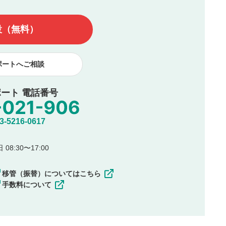
んので、内容をご確認のうえ投稿してください。
他の著作権法上の全権利を当社に対して無償で利用することを承
設（無料）
著作者人格権を行使しないことに同意します。利用者が投稿した
、印刷物・WEBサイト・SNS等に掲載することがあります。
ポートへご相談
ート 電話番号
5216-0617
08:30〜17:00
移管（振替）についてはこちら
手数料について