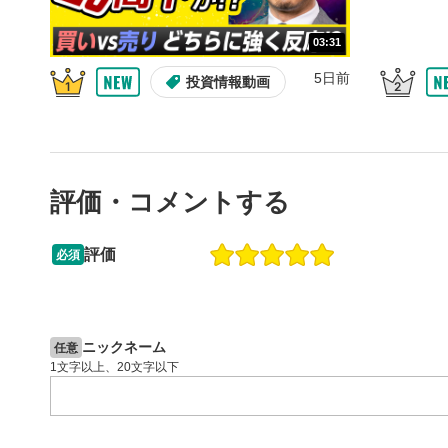
スマートフ
ア右上のメ
03:31
共有
4
5日前
投資情報動画
SNSやメー
することが
スマートフ
ア右上のメ
シーク
5
評価・コメントする
再生位置を
置をクリッ
評価
再生されま
必須
13:33
14:57
再生ボ
6
2ヶ月前
操作説明動画
5日前
投資情報動画
動画が再生
ニックネーム
任意
音量調
7
1文字以上、20文字以下
スライダー
ます。
スマートフ
節ボタンを