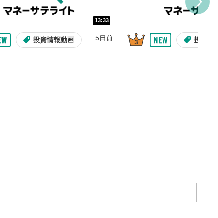
ォンで視聴の場合は動画再生エリ
ニュー内にあります。
13:33
5日前
投資情報動画
投資情
ルなどで動画を共有・シェア
できます。
ォンで視聴の場合は動画再生エリ
ニュー内にあります。
バー
示しています。再生したい位
クするとその位置から動画が
す。
09:12
10:29
タン
2ヶ月前
8日前
投資情報動画
操作説明動画
操作説明動画
投資情
または一時停止します。
整
を上下すると音量が調整でき
ォンで視聴の場合は端末の音量調
利用してください。