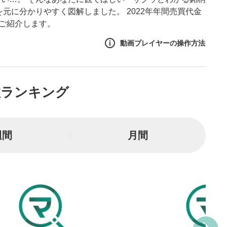
元に分かりやすく図解しました。 2022年年間売買代金
次ご紹介します。
動画プレイヤーの操作方法
作方法
数ランキング
生エリア
リアをクリックすると、動画
は一時停止します。
週間
月間
イトル
ルが表示されます。クリック
Tubeサイトに移動します。
る
とYouTubeの「後で見る」
トに追加されます。