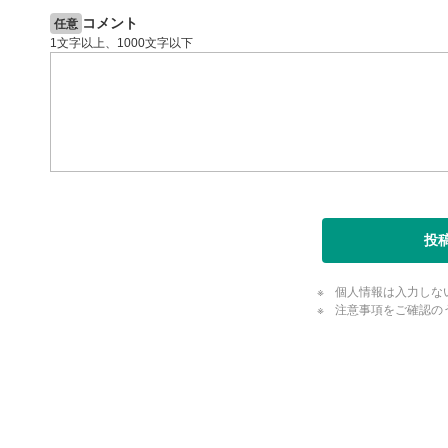
コメント
任意
字幕設
8
1文字以上、1000文字以下
クリックす
ます。
字幕は自動
スマートフ
定(歯車マ
再生速
9
画質の選択
スマートフ
投
定(歯車マ
YouT
10
個人情報は入力しな
クリックする
注意事項をご確認の
ます。
全画面
11
評価・コメ
動画が全画
評価・コメント
ックすると