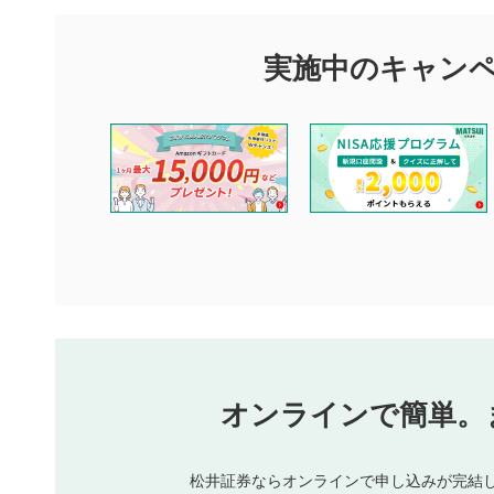
マネーサテライトでは利用者同士の情報交換・情報収集などを
できます。利用者は以下の注意事項をご理解のうえ、閲覧およ
実施中のキャン
閉じる
他の利用者が動画を視聴される際の参考になるコメントをお待
なお、投稿をもって、本注意事項に同意されたものとみなしま
コメントの内容は、当社の公式な見解や意見ではありませ
ません。利用者ご自身の責任で閲覧および投稿を行ってく
当社は、利用者同士、もしくは利用者と第三者間のトラブ
評価およびコメントは当社にて審査のうえ、掲載となりま
ります。また、審査結果および結果の理由についてはお答
といたします。ご了承ください。
下記の項目に該当すると判断された投稿内容は、掲載を見
本動画コンテンツとは無関係の内容の投稿
他者への誹謗中傷や差別的表現投稿
公序良俗に反する内容の投稿
氏名、住所、電話番号など個人を特定できる情報の
オンラインで簡単。
閉
他のサイトへの誘導や営利目的、広告・宣伝を目的
他者の権利（商標、著作権、その他の知的財産権）
同一内容の多重投稿
松井証券ならオンラインで申し込みが完結
その他当社が不適切と判断した投稿