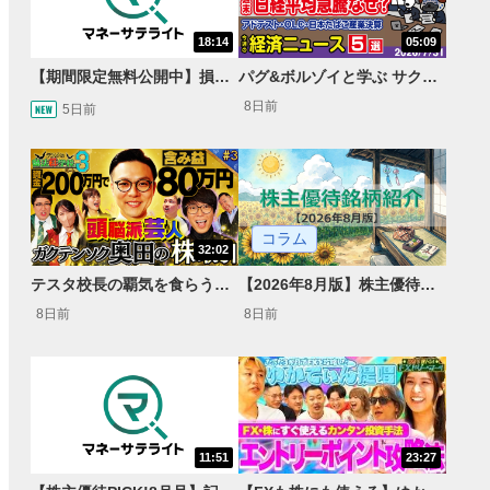
18:14
05:09
【期間限定無料公開中】損失を出し続けるお見送り芸人しんいち、Wemofを学ぶ【目指せ億トレ！FXドリーマー！#05】
パグ&ボルゾイと学ぶ サクッとマーケット解説#111
8日前
5日前
コラム
32:02
テスタ校長の覇気を食らう！ガクテンソク奥田 松井証券 ～テスタの魔法株学校Part3～ #3
【2026年8月版】株主優待銘柄紹介
8日前
8日前
11:51
23:27