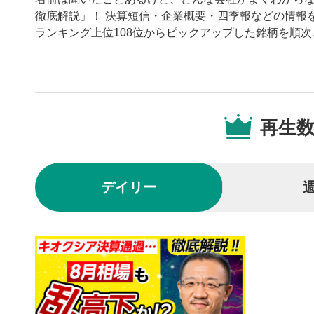
徹底解説」！ 決算短信・企業概要・四季報などの情報を
ランキング上位108位からピックアップした銘柄を順
動画プレイヤーの操
再生
動画再
1
動画再生エ
を再生また
デイリー
動画タ
2
動画タイト
するとYou
後で見
3
クリックする
の再生リス