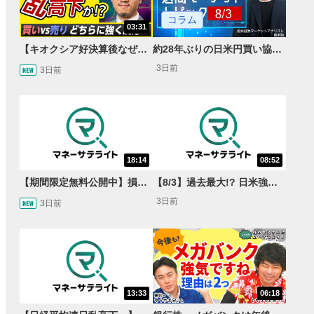
コラム
03:31
【キオクシア好決算後なぜ乱高下!?】買い材料は自社株買いと株式分割/売りのサインとは…？
約28年ぶりの日米円買い協調介入 円安トレンドは転換するのか？
3日前
3日前
18:14
08:52
【期間限定無料公開中】損失を出し続けるお見送り芸人しんいち、Wemofを学ぶ【目指せ億トレ！FXドリーマー！#05】
【8/3】過去最大!? 日米強調為替介入 155円が当面の焦点か＜FX MARKET VIEW＞
3日前
3日前
13:33
06:18