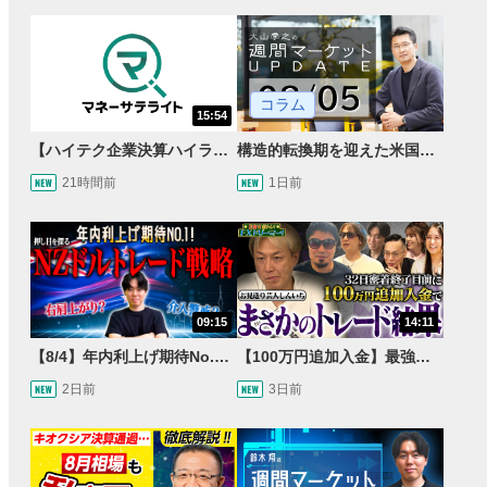
コラム
15:54
【ハイテク企業決算ハイライト】2027年分のメモリに売切れ報道!?＜米国マーケットダイジェスト8/5号＞
構造的転換期を迎えた米国市場 AIインフラ投資とFRBウォーシュ体制下の株式投資
21時間前
1日前
09:15
14:11
【8/4】年内利上げ期待No.1！右肩上がりNZドル/円のトレード戦略【世界情勢からみるFXトレンド通貨ペア】
【100万円追加入金】最強億トレ軍団から学ぶ32日間！お見送り芸人しんいちのトレード成果は？【目指せ億トレ！FXドリーマー！#04】
2日前
3日前