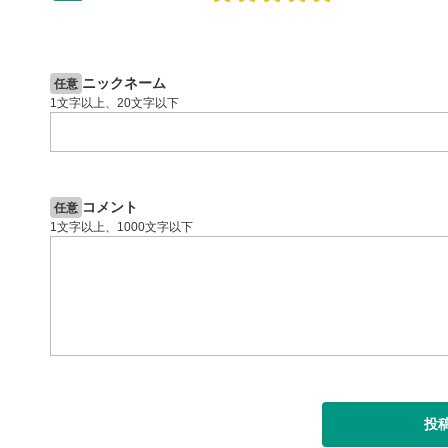
スマートフ
09:12
14:57
節ボタンを
2ヶ月前
操作説明動画
6日前
投資情報動画
字幕設
8
ニックネーム
クリックす
任意
1文字以上、20文字以下
ます。
字幕は自動
スマートフ
定(歯車マ
再生速
9
コメント
任意
画質の選択
1文字以上、1000文字以下
スマートフ
定(歯車マ
YouT
10
クリックする
ます。
全画面
11
動画が全画
投
ックすると