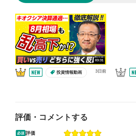
の再生リス
スマートフ
ア右上のメ
共有
4
SNSやメー
することが
スマートフ
ア右上のメ
03:31
シーク
5
再生位置を
3日前
投資情報動画
置をクリッ
再生されま
再生ボ
6
動画が再生
音量調
7
評価・コメントする
スライダー
ます。
評価
必須