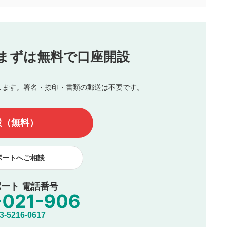
この動画の平均評価が表示されます。
（最大評価は5.0です）
投稿
まずは無料で口座開設
じる
とした投稿
を侵害するような投稿
します。署名・捺印・書類の郵送は不要です。
んので、内容をご確認のうえ投稿してください。
他の著作権法上の全権利を当社に対して無償で利用することを承
設（無料）
著作者人格権を行使しないことに同意します。利用者が投稿した
、印刷物・WEBサイト・SNS等に掲載することがあります。
ポートへご相談
ート 電話番号
5216-0617