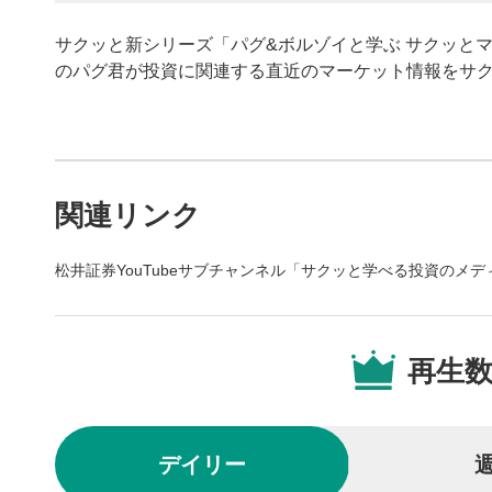
サクッと新シリーズ「パグ&ボルゾイと学ぶ サクッと
のパグ君が投資に関連する直近のマーケット情報をサ
動画プレイヤーの操
関連リンク
動画再
1
松井証券YouTubeサブチャンネル「サクッと学べる投資のメ
動画再生エ
を再生また
動画タ
2
再生
動画タイト
するとYou
後で見
3
デイリー
クリックする