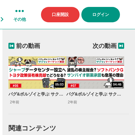
口座開設
ログイン
その他
前の動画
次の動画
05:03
04:46
パグ&ボルゾイと学ぶ サクッとマーケット解説#05
パグ&ボルゾイと学ぶ サクッとマーケット解説#07
2年前
2年前
関連コンテンツ