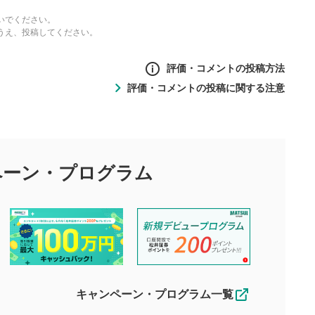
いでください。
うえ、投稿してください。
評価・コメントの投稿方法
評価・コメントの投稿に関する注意
ントの投稿方法
の
投稿に関する注意
目的として、各動画コンテンツに、評価およびコメントの投稿が
評価・コメントエリア
1
び投稿を行うものとしてください。
ペーン・
プログラム
星を押下すると1～5段階で評価できま
ちしております。
す。
す。
投稿するボタン
2
ん。当社は利用者より投稿された内容について一切の責任を負い
ださい。
星で評価をすると投稿できます。（お名
ルによって生じた損害に対して一切の責任を負いません。
前とコメントの入力は任意です）（※コメ
す。掲載されるまでに日数がかかる場合や掲載されない場合があ
ントは承認制です）
えできません。各動画コンテンツへの掲載をもって結果のご連絡
キャンペーン・プログラム一覧
動画の評価
3
合わせる場合がございます。