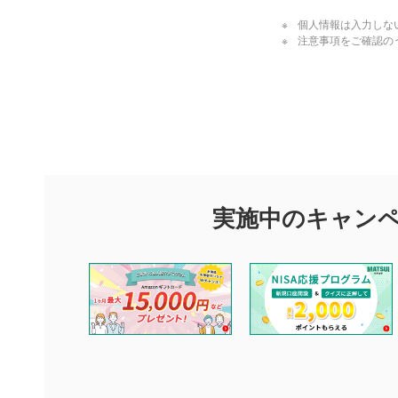
個人情報は入力しな
注意事項をご確認の
閉じる
評価・コメ
評価・コメント
マネーサテライトでは利用者同士の情報交換・情報収集などを
できます。利用者は以下の注意事項をご理解のうえ、閲覧およ
実施中のキャン
他の利用者が動画を視聴される際の参考になるコメントをお待
なお、投稿をもって、本注意事項に同意されたものとみなしま
コメントの内容は、当社の公式な見解や意見ではありませ
ません。利用者ご自身の責任で閲覧および投稿を行ってく
当社は、利用者同士、もしくは利用者と第三者間のトラブ
評価およびコメントは当社にて審査のうえ、掲載となりま
ります。また、審査結果および結果の理由についてはお答
といたします。ご了承ください。
下記の項目に該当すると判断された投稿内容は、掲載を見