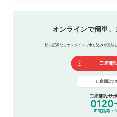
本動画コンテンツとは無関係の内容の投稿
他者への誹謗中傷や差別的表現投稿
公序良俗に反する内容の投稿
氏名、住所、電話番号など個人を特定できる情報の
オンラインで簡単。
閉
他のサイトへの誘導や営利目的、広告・宣伝を目的
他者の権利（商標、著作権、その他の知的財産権）
同一内容の多重投稿
松井証券ならオンラインで申し込みが完結
その他当社が不適切と判断した投稿
一度投稿した評価およびコメントの変更・削除はできませ
利用者は、利用者が投稿したコメントの著作権およびその
口座開
諾したものとします。また、利用者は、コメントに関する
コメントは、当社サービスの広告・宣伝、利用促進の目的で
口座開設サ
口座開設サポ
IP電話等：03-