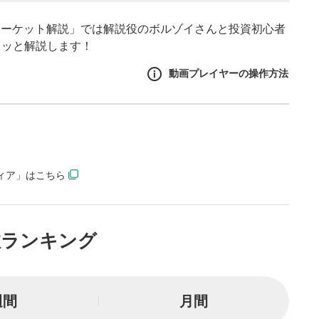
マーケット解説」では解説役のボルゾイさんと投資初心者
クッと解説します！
動画プレイヤーの操作方法
作方法
生エリア
ディア」はこちら
リアをクリックすると、動画
は一時停止します。
イトル
数ランキング
ルが表示されます。クリック
Tubeサイトに移動します。
る
週間
月間
とYouTubeの「後で見る」