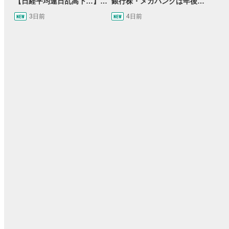
【日経平均連日乱高下…】AI株に異変⁉海外ファンド「大量売却」！AI料金値下げでNECに追い風！NTTも需給改善か＜店内信用残ランキング＞
銀行株・メガバンクは年後半も強いのか〈株のお兄さんにこっそり聞いてみよう！第2話〉
3日前
4日前
33:21
15:54
8日前
投資情報動画
21時間前