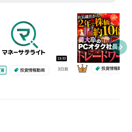
トに追加されます。
ォンで視聴の場合は動画再生エリ
ニュー内にあります。
ルなどで動画を共有・シェア
できます。
ォンで視聴の場合は動画再生エリ
ニュー内にあります。
バー
13:33
示しています。再生したい位
投資情報動画
3日前
投資情報動画
クするとその位置から動画が
す。
タン
または一時停止します。
整
を上下すると音量が調整でき