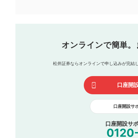
といたします。ご了承ください。
下記の項目に該当すると判断された投稿内容は、掲載を見
本動画コンテンツとは無関係の内容の投稿
他者への誹謗中傷や差別的表現投稿
公序良俗に反する内容の投稿
氏名、住所、電話番号など個人を特定できる情報の
オンラインで簡単。
閉
他のサイトへの誘導や営利目的、広告・宣伝を目的
他者の権利（商標、著作権、その他の知的財産権）
同一内容の多重投稿
松井証券ならオンラインで申し込みが完結
その他当社が不適切と判断した投稿
一度投稿した評価およびコメントの変更・削除はできませ
利用者は、利用者が投稿したコメントの著作権およびその
口座開
諾したものとします。また、利用者は、コメントに関する
コメントは、当社サービスの広告・宣伝、利用促進の目的で
口座開設サ
口座開設サポ