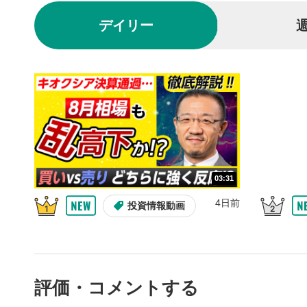
再生/
3
デイリー
動画を再生
10秒戻
4
10秒、動画
シーク
5
再生位置を
置をクリッ
再生されま
画質/
6
03:31
画質の選択
4日前
投資情報動画
音量調
7
スライダー
ます。
評価・コメントする
全画面
8
動画が全画