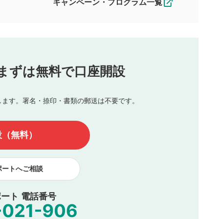
キャンペーン・プログラム一覧
動画の評価
3
合わせる場合がございます。
この動画の平均評価が表示されます。
（最大評価は5.0です）
投稿
まずは無料で口座開設
じる
とした投稿
を侵害するような投稿
します。署名・捺印・書類の郵送は不要です。
んので、内容をご確認のうえ投稿してください。
他の著作権法上の全権利を当社に対して無償で利用することを承
設（無料）
著作者人格権を行使しないことに同意します。利用者が投稿した
、印刷物・WEBサイト・SNS等に掲載することがあります。
ポートへご相談
ート 電話番号