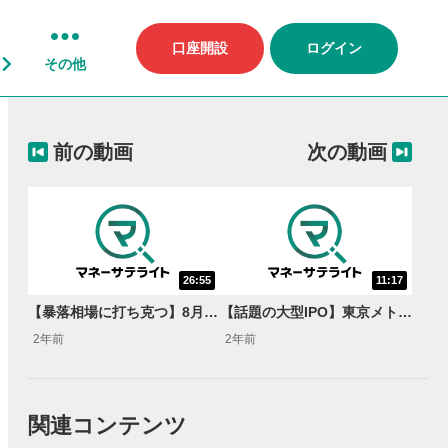
口座開設
ログイン
その他
前の動画
次の動画
26:55
11:17
【暴落相場に打ち克つ】8月に好パフォーマンスを出した逆行高銘柄とは？＜市場で話題の旬ネタ＞
【話題の大型IPO】東京メトロの募集条件＆ポイントを徹底解説！＜市場で話題の旬ネタ＞
2年前
2年前
関連コンテンツ