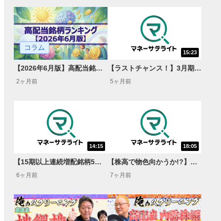
コラム
15:23
【2026年6月版】高配当銘柄ランキング -配当狙いの株式取引-
【ラストチャンス！】3月期末高配当株5選＜最終回！天海源一郎のGet!インカムゲイン!＞
2ヶ月前
5ヶ月前
14:15
18:05
【15期以上連続増配銘柄5選】3月27日までに仕込むチャンス！＜天海源一郎のGet!インカムゲイン!＞
【株高で物色向かうか!?】高配当バリュー株 5選＜天海源一郎のGet!インカムゲイン!＞
6ヶ月前
7ヶ月前