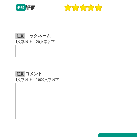
ックすると
評価
必須
13:33
14:57
2ヶ月前
操作説明動画
4日前
投資情報動画
閉じる
ニックネーム
任意
1文字以上、20文字以下
コメント
任意
1文字以上、1000文字以下