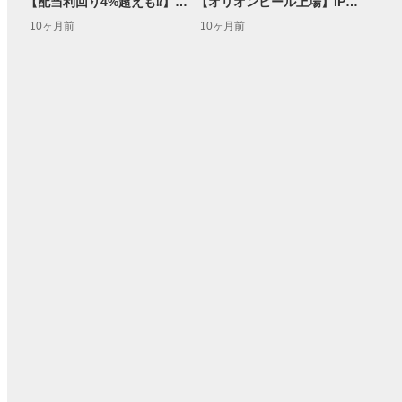
【配当利回り4%超えも⁉】高市総裁×高配当株5選＜天海源一郎のGet!インカムゲイン!＞
【オリオンビール上場】IPOセカンダリー投資の妙味は？上場後の株価・成長戦略・投資リスクを徹底分析
10ヶ月前
10ヶ月前
15:54
14:57
2ヶ月前
操作説明動画
2日前
報動画