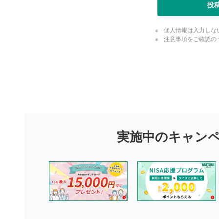
投
個人情報は入力しな
注意事項をご確認の
評価・コメ
評価・コメント
マネーサテライトでは利用者同士の情報交換・情報収集などを
できます。利用者は以下の注意事項をご理解のうえ、閲覧およ
実施中のキャン
他の利用者が動画を視聴される際の参考になるコメントをお待
なお、投稿をもって、本注意事項に同意されたものとみなしま
コメントの内容は、当社の公式な見解や意見ではありませ
ません。利用者ご自身の責任で閲覧および投稿を行ってく
当社は、利用者同士、もしくは利用者と第三者間のトラブ
評価およびコメントは当社にて審査のうえ、掲載となりま
ります。また、審査結果および結果の理由についてはお答