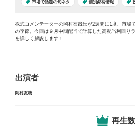
市場で話題の旬ネタ
個別銘柄情報
株式コメンテーターの岡村友哉氏が2週間に1度、市場
の季節。今回は９月中間配当で計算した高配当利回り
を詳しく解説します！
動画プレイヤーの操
出演者
動画再
1
岡村友哉
動画再生エ
を再生また
操作メ
2
再生
動画再生エ
されます。