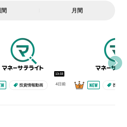
一時停止
週間
月間
または一時停止します。
し/10秒送り
を巻き戻し/早送りします。
バー
示しています。再生したい位
クするとその位置から動画が
す。
再生速度の設定
13:33
/再生速度の変更ができます。
4日前
投資情報動画
投資情
整
を上下すると音量が調整でき
表示
面で表示されます。再度クリ