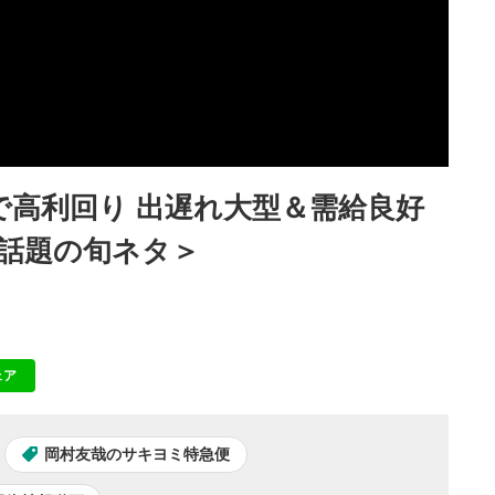
で高利回り 出遅れ大型＆需給良好
話題の旬ネタ＞
ェア
NE
岡村友哉のサキヨミ特急便