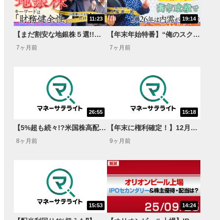
11:23
19:14
【まだ割安な地銀株５選!!】“高配当･業績好調･財務健全”な銘柄をピックアップ＜俺のスクリーニング＞
【年末年始特番】“俺のスクリーニング”内需高配当株5選＜天海源一郎のGet!インカムゲイン!＞
7ヶ月前
7ヶ月前
26:55
15:18
【5%超も続々!?米国株高配当16銘柄一挙公開】4つの条件で厳選銘柄を探せ！NISAで始める米国株高配当銘柄3選！【2026年版】
【年末に権利確定！】12月期決算×高配当株5選＜天海源一郎のGet!インカムゲイン!＞
8ヶ月前
9ヶ月前
15:53
14:24