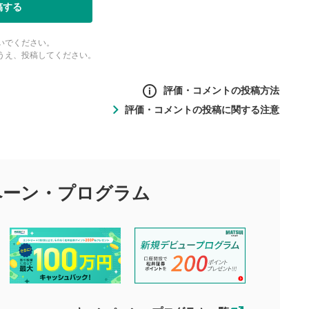
稿する
いでください。
うえ、投稿してください。
評価・コメントの投稿方法
評価・コメントの投稿に関する注意
ントの投稿方法
の
投稿に関する注意
目的として、各動画コンテンツに、評価およびコメントの投稿が
評価・コメントエリア
1
び投稿を行うものとしてください。
ペーン・
プログラム
星を押下すると1～5段階で評価できま
ちしております。
す。
す。
投稿するボタン
2
ん。当社は利用者より投稿された内容について一切の責任を負い
ださい。
星で評価をすると投稿できます。（お名
ルによって生じた損害に対して一切の責任を負いません。
前とコメントの入力は任意です）（※コメ
す。掲載されるまでに日数がかかる場合や掲載されない場合があ
ントは承認制です）
えできません。各動画コンテンツへの掲載をもって結果のご連絡