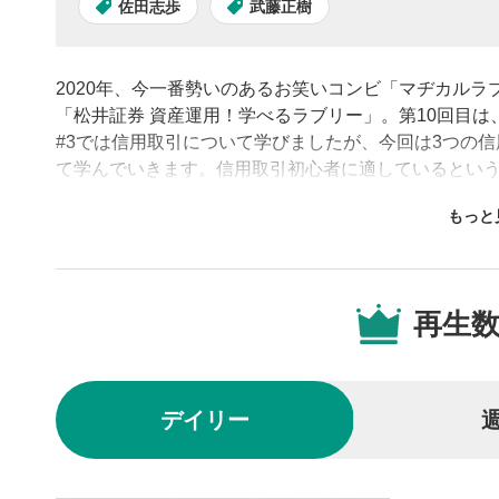
佐田志歩
武藤正樹
2020年、今一番勢いのあるお笑いコンビ「マヂカル
「松井証券 資産運用！学べるラブリー」。第10回目
#3では信用取引について学びましたが、今回は3つの
て学んでいきます。信用取引初心者に適しているとい
ルピング」など、信用取引で重要なワードもクイズ形
ビューするのか？
動画プレイヤーの操
再生
動画再
1
動画再生エ
を再生また
デイリー
動画タ
2
動画タイト