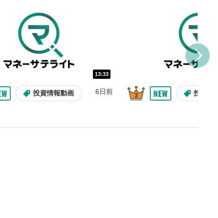
Tubeサイトに移動します。
る
とYouTubeの「後で見る」
トに追加されます。
ォンで視聴の場合は動画再生エリ
ニュー内にあります。
13:33
6日前
投資情報動画
投資情
ルなどで動画を共有・シェア
できます。
ォンで視聴の場合は動画再生エリ
ニュー内にあります。
バー
示しています。再生したい位
クするとその位置から動画が
す。
09:12
10:29
タン
2ヶ月前
9日前
投資情報動画
操作説明動画
操作説明動画
投資情
または一時停止します。