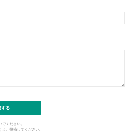
整
を上下すると音量が調整でき
ォンで視聴の場合は端末の音量調
利用してください。
定
ると字幕を付けることができ
生成です。
ォンで視聴の場合は画面右下の設
ーク)より選択できます。
度/画質の設定
/再生速度の変更ができます。
ォンで視聴の場合は画面右下の設
稿する
ーク)より選択できます。
ubeリンク
いでください。
とYouTubeサイトに移動し
うえ、投稿してください。