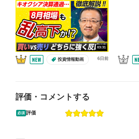
するとYou
後で見
3
クリックする
の再生リス
スマートフ
ア右上のメ
03:31
共有
4
6日前
投資情報動画
SNSやメー
することが
スマートフ
ア右上のメ
シーク
5
評価・コメントする
再生位置を
置をクリッ
評価
再生されま
必須
13:33
14:57
再生ボ
6
2ヶ月前
操作説明動画
6日前
投資情報動画
動画が再生