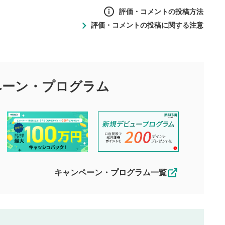
評価・コメントの投稿方法
表示
評価・コメントの投稿に関する注意
ントの投稿方法
面で表示されます。再度クリ
の
投稿に関する注意
元のサイズに戻ります。
目的として、各動画コンテンツに、評価およびコメントの投稿が
評価・コメントエリア
1
び投稿を行うものとしてください。
ペーン・
プログラム
星を押下すると1～5段階で評価できま
ちしております。
す。
す。
投稿するボタン
2
ん。当社は利用者より投稿された内容について一切の責任を負い
ださい。
星で評価をすると投稿できます。（お名
ルによって生じた損害に対して一切の責任を負いません。
前とコメントの入力は任意です）（※コメ
す。掲載されるまでに日数がかかる場合や掲載されない場合があ
ントは承認制です）
えできません。各動画コンテンツへの掲載をもって結果のご連絡
キャンペーン・プログラム一覧
動画の評価
3
合わせる場合がございます。
この動画の平均評価が表示されます。
（最大評価は5.0です）