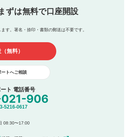
投稿
まずは無料で口座開設
じる
とした投稿
を侵害するような投稿
します。署名・捺印・書類の郵送は不要です。
んので、内容をご確認のうえ投稿してください。
他の著作権法上の全権利を当社に対して無償で利用することを承
設（無料）
著作者人格権を行使しないことに同意します。利用者が投稿した
、印刷物・WEBサイト・SNS等に掲載することがあります。
ポートへご相談
ート 電話番号
5216-0617
08:30〜17:00