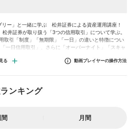
ラブリー」と一緒に学ぶ 松井証券による資産運用講座！
は、松井証券が取り扱う「3つの信用取引」について学ぶ。
信用取引「制度」「無期限」「一日」の違いと特徴につい
う「一日信用取引」、さらに「オーバーナイト」「スキャ
式で学んでいきます。ついにマヂラブはデイトレーダーデ
動画プレイヤーの操作方法
作方法
数ランキング
生エリア
リアをクリックすると、動画
は一時停止します。
週間
月間
イトル
ルが表示されます。クリック