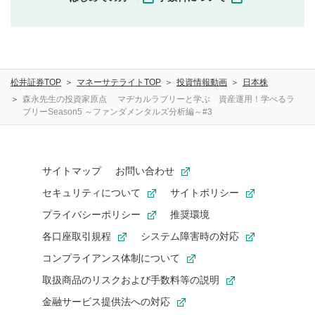
せんので、内容をご確認のうえ投稿してください。
利用者は、利用者が投稿したコメントの著作権およびそ
の他の著作権法上の全権利を当社に対して無償で利用する
ことを承諾したものとします。また、利用者は、コメント
に関する著作者人格権を行使しないことに同意します。利
松井証券TOP
マネーサテライトTOP
投資情報動画
日本株
用者が投稿したコメントは、当社サービスの広告・宣伝、
利用促進の目的で、印刷物・WEBサイト・SNS等に掲載す
森永先生の投資家原点 マヂカルラブリーと学ぶ 資産運用！学べるラ
ブリーSeason5 ～ファンダメンタルズ分析編～#3
ることがあります。
サイトマップ
お問い合わせ
セキュリティについて
サイトポリシー
プライバシーポリシー
推奨環境
各口座取引規程
システム障害時の対応
コンプライアンス体制について
取扱商品のリスクおよび手数料等の説明
金融サービス提供法への対応