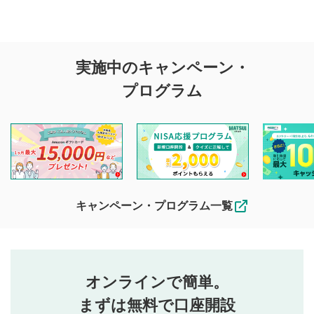
評価・コメントの
実施中のキャンペーン・
投稿に関する注意
プログラム
マネーサテライトでは利用者同士の情報交換・情報収集など
を目的として、各動画コンテンツに、評価およびコメントの
投稿ができます。利用者は以下の注意事項をご理解のうえ、
閲覧および投稿を行うものとしてください。
他の利用者が動画を視聴される際の参考になるコメントをお
待ちしております。
なお、投稿をもって、本注意事項に同意されたものとみなし
キャンペーン・プログラム一覧
ます。
コメントの内容は、当社の公式な見解や意見ではありま
評価・コメントエリア
1
せん。当社は利用者より投稿された内容について一切の責
星を押下すると1～5段階で評価できます。
任を負いません。利用者ご自身の責任で閲覧および投稿を
オンラインで簡単。
行ってください。
投稿するボタン
2
当社は、利用者同士、もしくは利用者と第三者間のトラ
まずは無料で口座開設
星で評価をすると投稿できます。（お名前とコメント