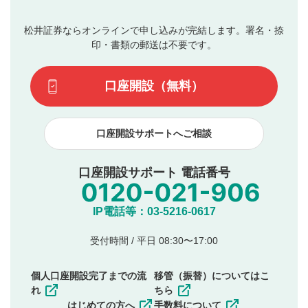
ブルによって生じた損害に対して一切の責任を負いませ
の入力は任意です）（※コメントは承認制です）
ん。
評価およびコメントは当社にて審査のうえ、掲載となり
松井証券ならオンラインで申し込みが完結します。署名・捺
動画の評価
3
ます。掲載されるまでに日数がかかる場合や掲載されない
印・書類の郵送は不要です。
場合があります。また、審査結果および結果の理由につい
この動画の平均評価が表示されます。（最大評価は5.0
てはお答えできません。各動画コンテンツへの掲載をもっ
です）
口座開設（無料）
て結果のご連絡といたします。ご了承ください。
下記の項目に該当すると判断された投稿内容は、掲載を
見合わせる場合がございます。
口座開設サポートへご相談
本動画コンテンツとは無関係の内容の投稿
他者への誹謗中傷や差別的表現投稿
公序良俗に反する内容の投稿
口座開設サポート 電話番号
氏名、住所、電話番号など個人を特定できる情報の
投稿
他のサイトへの誘導や営利目的、広告・宣伝を目
IP電話等：03-5216-0617
的とした投稿
他者の権利（商標、著作権、その他の知的財産
受付時間 / 平日 08:30〜17:00
権）を侵害するような投稿
同一内容の多重投稿
個人口座開設完了までの流
移管（振替）についてはこ
その他当社が不適切と判断した投稿
れ
ちら
一度投稿した評価およびコメントの変更・削除はできま
はじめての方へ
手数料について