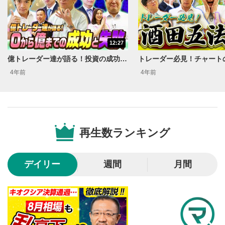
動画タイトル
2
動画タイトルが表示されます。クリックすると
YouTubeサイトに移動します。
12:27
後で見る
3
億トレーダー達が語る！投資の成功と失敗 マヂカルラブリーと学ぶ 資産運用！学べるラブリーSeason5 ～テクニカル分析編～#10
クリックするとYouTubeの「後で見る」の再生リスト
4年前
4年前
に追加されます。
スマートフォンで視聴の場合は動画再生エリア右上のメニュ
ー内にあります。
共有
4
再生数ランキング
SNSやメールなどで動画を共有・シェアすることがで
きます。
スマートフォンで視聴の場合は動画再生エリア右上のメニュ
ー内にあります。
デイリー
週間
月間
シークバー
5
再生位置を示しています。再生したい位置をクリック
するとその位置から動画が再生されます。
再生ボタン
6