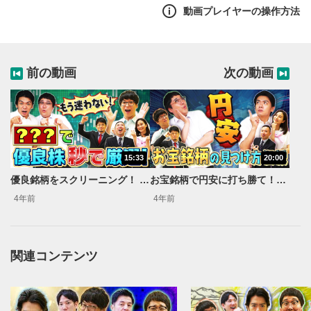
テスタくんの最新の私生活事情にもマヂラブが鋭く切り込
動画プレイヤーの操作方法
む！ 学びあり、笑いありの動画セミナーをぜひお楽しみ
ください！
前の動画
次の動画
15:33
20:00
優良銘柄をスクリーニング！ マヂカルラブリーと学ぶ 資産運用！学べるラブリーSeason5 ～ファンダメンタルズ分析編～#2
お宝銘柄で円安に打ち勝て！ マヂカルラブリーと学ぶ 資産運用！学べるラブリーSeason5 ～ファンダメンタルズ分析編～#4
4年前
4年前
関連コンテンツ
動画再生エリア
1
動画再生エリアをクリックすると、動画を再生または
一時停止します。