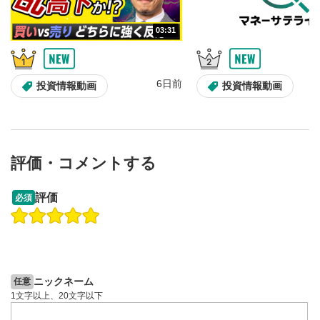
動画が再生または一時停止します。
03:31
音量調整
7
スライダーを上下すると音量が調整できます。
スマートフォンで視聴の場合は端末の音量調節ボタンを利用
6日前
投資情報動画
投資情報動画
してください。
字幕設定
8
クリックすると字幕を付けることができます。
字幕は自動生成です。
評価・コメントする
スマートフォンで視聴の場合は画面右下の設定(歯車マーク)
より選択できます。
13:33
14:57
評価
必須
再生速度/画質の設定
9
操作説明動画
投資情報動画
操作説明動画
画質の選択/再生速度の変更ができます。
2ヶ月前
スマートフォンで視聴の場合は画面右下の設定(歯車マーク)
6日前
投資情報動画
より選択できます。
YouTubeリンク
10
ニックネーム
任意
1文字以上、20文字以下
クリックするとYouTubeサイトに移動します。