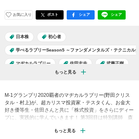
お気に入り
ポスト
シェア
シェア
facebook
LINE
日本株
初心者
学べるラブリーSeason5 ～ファンダメンタルズ・テクニカル
マヂカルラブリー
佐田志歩
武藤正樹
M-1グランプリ2020覇者のマヂカルラブリー(野田クリス
タル・村上)が、超カリスマ投資家・テスタくん、お金大
好き優等生・佐田さんと共に「株式投資」をさらにディー
プに、実践的に学んでいきます！ 第3回目は特別講師 森
永先生が投資家としての原点について語る。大学生で投資
を始めた森永先生が発見した勝ちパターンとは？ また、