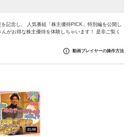
を記念し、 人気番組「株主優待PICK」特別編を公開し
さんがお得な株主優待を体験しちゃいます！ 是非ご覧く
動画プレイヤーの操作方法
作方法
生エリア
リアをクリックすると、動画
は一時停止します。
イトル
ルが表示されます。クリック
21:00
Tubeサイトに移動します。