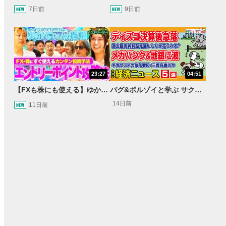
7日前
9日前
23:27
04:51
【FXも株にも使える】ゆかてぃん氏おすすめのRSI活用法とは？しんいちのトレード成果は運or実力？【目指せ億トレ！FXドリーマー！#03】
パグ&ボルゾイと学ぶ サクッとマーケット解説#110
14日前
11日前