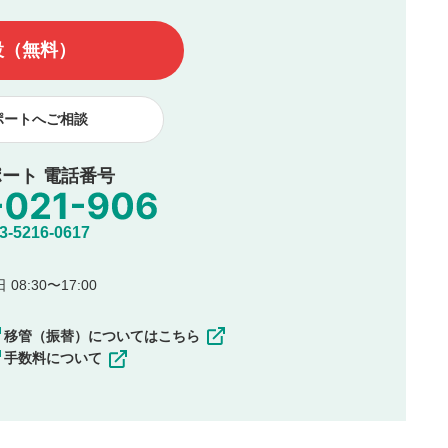
んので、内容をご確認のうえ投稿してください。
他の著作権法上の全権利を当社に対して無償で利用することを承
設（無料）
著作者人格権を行使しないことに同意します。利用者が投稿した
、印刷物・WEBサイト・SNS等に掲載することがあります。
ポートへご相談
ート 電話番号
5216-0617
08:30〜17:00
移管（振替）についてはこちら
手数料について