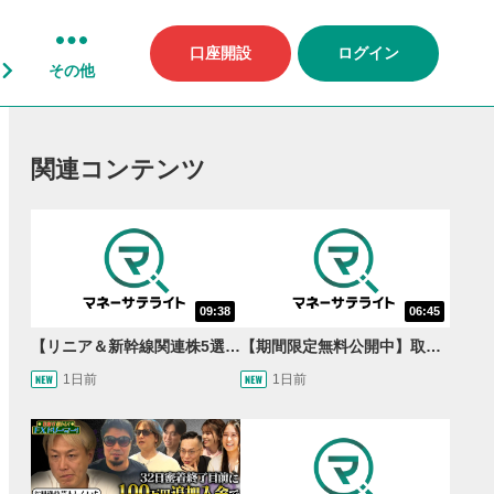
口座開設
ログイン
その他
関連コンテンツ
09:38
06:45
【リニア＆新幹線関連株5選】静岡県知事の承認でリニア路線工事進展！北陸新幹線も「小浜・京都ルート」再決定！関連する注目の銘柄は？＜たけぞうNEWS＞
【期間限定無料公開中】取引量世界一の通貨ペアに優位性あり!?ドル/円&ユーロドルのテクニカルを検証！【JINのマンスリーFX戦略】
1日前
1日前