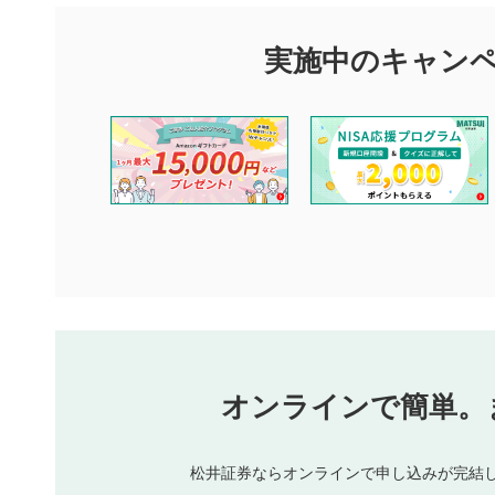
マネーサテライトでは利用者同士の情報交換・情報収集などを
できます。利用者は以下の注意事項をご理解のうえ、閲覧およ
実施中のキャン
他の利用者が動画を視聴される際の参考になるコメントをお待
なお、投稿をもって、本注意事項に同意されたものとみなしま
コメントの内容は、当社の公式な見解や意見ではありませ
ません。利用者ご自身の責任で閲覧および投稿を行ってく
当社は、利用者同士、もしくは利用者と第三者間のトラブ
評価およびコメントは当社にて審査のうえ、掲載となりま
ります。また、審査結果および結果の理由についてはお答
といたします。ご了承ください。
下記の項目に該当すると判断された投稿内容は、掲載を見
本動画コンテンツとは無関係の内容の投稿
他者への誹謗中傷や差別的表現投稿
公序良俗に反する内容の投稿
氏名、住所、電話番号など個人を特定できる情報の
オンラインで簡単。
閉
他のサイトへの誘導や営利目的、広告・宣伝を目的
他者の権利（商標、著作権、その他の知的財産権）
同一内容の多重投稿
松井証券ならオンラインで申し込みが完結
その他当社が不適切と判断した投稿