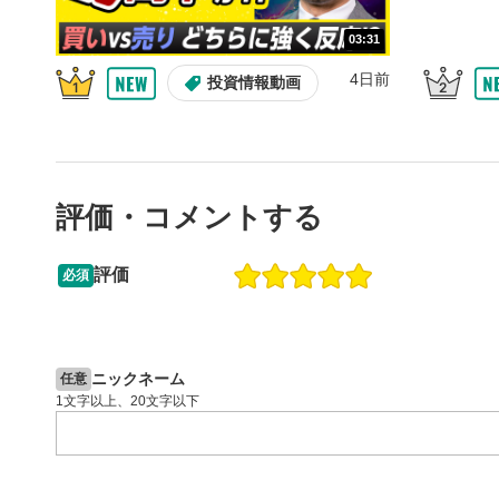
スライダー
03:31
ます。
スマートフ
4日前
投資情報動画
節ボタンを
字幕設
8
クリックす
ます。
評価・コメントする
字幕は自動
スマートフ
定(歯車マ
評価
必須
再生速
9
13:33
14:57
画質の選択
2ヶ月前
操作説明動画
4日前
投資情報動画
スマートフ
定(歯車マ
ニックネーム
任意
YouT
1文字以上、20文字以下
10
クリックする
ます。