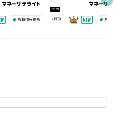
を上下すると音量が調整でき
13:33
ォンで視聴の場合は端末の音量調
4日前
投資情報動画
投資情
利用してください。
定
ると字幕を付けることができ
生成です。
ォンで視聴の場合は画面右下の設
ーク)より選択できます。
度/画質の設定
09:12
10:29
/再生速度の変更ができます。
2ヶ月前
操作説明動画
操作説明動画
7日前
投資情報動画
投資情
ォンで視聴の場合は画面右下の設
ーク)より選択できます。
ubeリンク
とYouTubeサイトに移動し