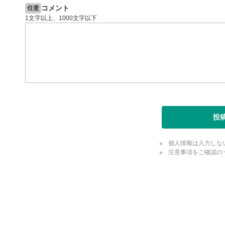
全画面
11
コメント
任意
動画が全画
1文字以上、1000文字以下
ックすると
閉じる
投
個人情報は入力しな
注意事項をご確認の
評価・コメ
評価・コメント