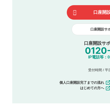
一度投稿した評価およびコメントの変更・削除はできませ
利用者は、利用者が投稿したコメントの著作権およびその
口座開
諾したものとします。また、利用者は、コメントに関する
コメントは、当社サービスの広告・宣伝、利用促進の目的で
口座開設サ
口座開設サポ
IP電話等：03-
受付時間 / 平日 
個人口座開設完了までの流れ
はじめての方へ