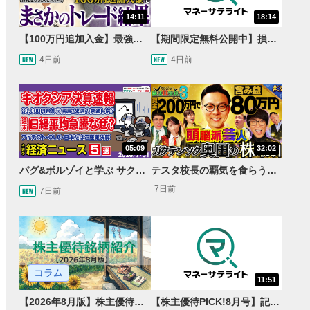
14:11
18:14
【100万円追加入金】最強億トレ軍団から学ぶ32日間！お見送り芸人しんいちのトレード成果は？【目指せ億トレ！FXドリーマー！#04】
【期間限定無料公開中】損失を出し続けるお見送り芸人しんいち、Wemofを学ぶ【目指せ億トレ！FXドリーマー！#05】
4日前
4日前
05:09
32:02
パグ&ボルゾイと学ぶ サクッとマーケット解説#111
テスタ校長の覇気を食らう！ガクテンソク奥田 松井証券 ～テスタの魔法株学校Part3～ #3
7日前
7日前
コラム
11:51
【2026年8月版】株主優待銘柄紹介
【株主優待PICK!8月号】記念優待特集！＆オトクに買い物割引券優待をご紹介します！