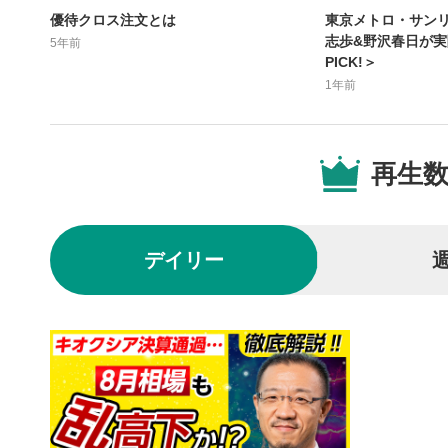
後で見
3
優待クロス注文とは
東京メトロ・サン
志歩&野沢春日が
5年前
クリックする
PICK!＞
の再生リス
1年前
スマートフ
ア右上のメ
共有
4
再生
SNSやメー
することが
スマートフ
ア右上のメ
デイリー
シーク
5
再生位置を
置をクリッ
再生されま
再生ボ
6
動画が再生
音量調
7