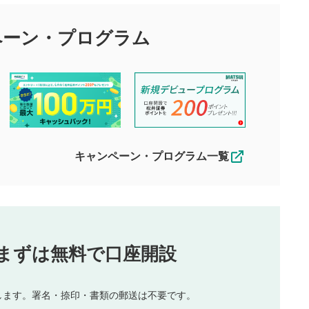
目的として、各動画コンテンツに、評価およびコメントの投稿が
評価・コメントエリア
1
び投稿を行うものとしてください。
ペーン・
プログラム
星を押下すると1～5段階で評価できま
ちしております。
す。
す。
投稿するボタン
2
ん。当社は利用者より投稿された内容について一切の責任を負い
ださい。
星で評価をすると投稿できます。（お名
ルによって生じた損害に対して一切の責任を負いません。
前とコメントの入力は任意です）（※コメ
す。掲載されるまでに日数がかかる場合や掲載されない場合があ
ントは承認制です）
えできません。各動画コンテンツへの掲載をもって結果のご連絡
キャンペーン・プログラム一覧
動画の評価
3
合わせる場合がございます。
この動画の平均評価が表示されます。
（最大評価は5.0です）
投稿
まずは無料で口座開設
じる
とした投稿
を侵害するような投稿
します。署名・捺印・書類の郵送は不要です。