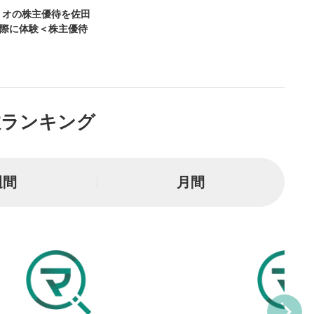
る
リオの株主優待を佐田
実際に体験＜株主優待
とYouTubeの「後で見る」
トに追加されます。
ォンで視聴の場合は動画再生エリ
ニュー内にあります。
数ランキング
ルなどで動画を共有・シェア
できます。
ォンで視聴の場合は動画再生エリ
ニュー内にあります。
週間
月間
バー
示しています。再生したい位
クするとその位置から動画が
す。
タン
または一時停止します。
整