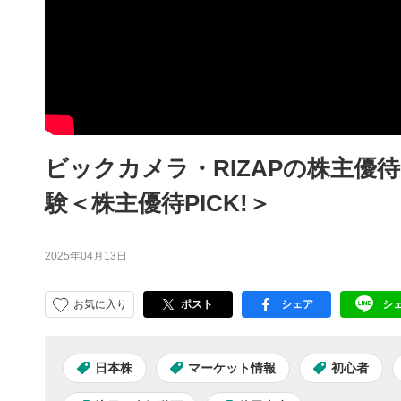
ビックカメラ・RIZAPの株主優
験＜株主優待PICK!＞
2025年04月13日
お気に入り
ポスト
シェア
シ
facebook
LI
日本株
マーケット情報
初心者