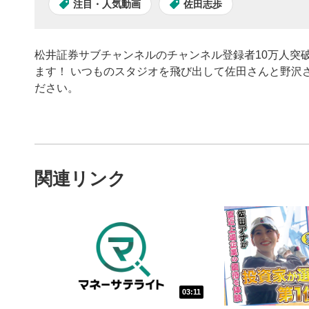
注目・人気動画
佐田志歩
松井証券サブチャンネルのチャンネル登録者10万人突破
ます！ いつものスタジオを飛び出して佐田さんと野沢
ださい。
動画プレイヤーの操
関連リンク
動画再
1
動画再生エ
を再生また
動画タ
2
動画タイト
03:11
するとYou