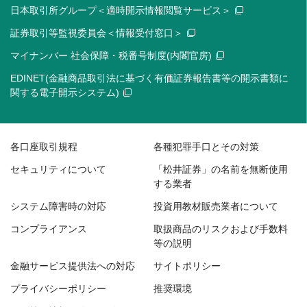
日本取引所グループ＜適時開示情報閲覧サービス＞
証券取引等監視委員会＜情報受付窓口＞
マイナンバー 社会保障・税番号制度(内閣官房)
EDINET(金融商品取引法に基づく有価証券報告書等の開示書類に
関する電子開示システム)
各口座取引規程
各種犯罪手口とその対策
セキュリティについて
「松井証券」の名前を無断使用
する業者
システム障害時の対応
投資用教材販売業者について
コンプライアンス
取扱商品のリスクおよび手数料
等の説明
金融サービス提供法への対応
サイトポリシー
プライバシーポリシー
推奨環境