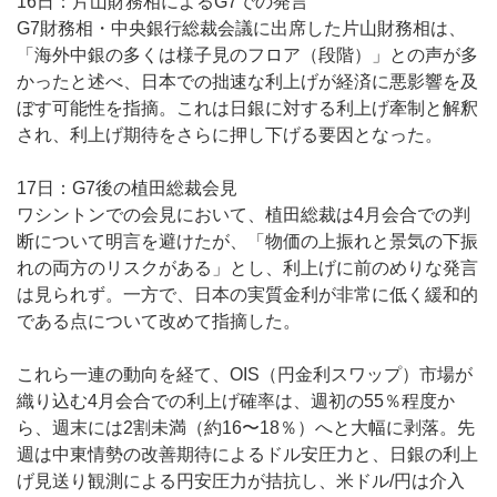
16日：片山財務相によるG7での発言
G7財務相・中央銀行総裁会議に出席した片山財務相は、
「海外中銀の多くは様子見のフロア（段階）」との声が多
かったと述べ、日本での拙速な利上げが経済に悪影響を及
ぼす可能性を指摘。これは日銀に対する利上げ牽制と解釈
され、利上げ期待をさらに押し下げる要因となった。
17日：G7後の植田総裁会見
ワシントンでの会見において、植田総裁は4月会合での判
断について明言を避けたが、「物価の上振れと景気の下振
れの両方のリスクがある」とし、利上げに前のめりな発言
は見られず。一方で、日本の実質金利が非常に低く緩和的
である点について改めて指摘した。
これら一連の動向を経て、OIS（円金利スワップ）市場が
織り込む4月会合での利上げ確率は、週初の55％程度か
ら、週末には2割未満（約16〜18％）へと大幅に剥落。先
週は中東情勢の改善期待によるドル安圧力と、日銀の利上
げ見送り観測による円安圧力が拮抗し、米ドル/円は介入