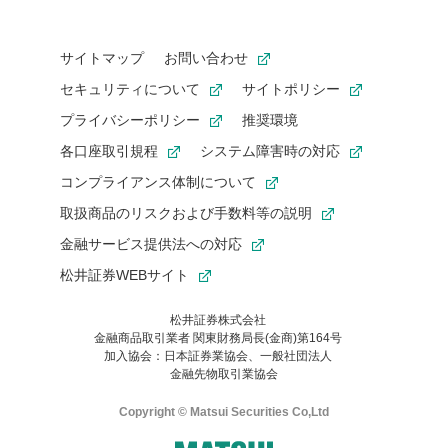
サイトマップ
お問い合わせ
セキュリティについて
サイトポリシー
プライバシーポリシー
推奨環境
各口座取引規程
システム障害時の対応
コンプライアンス体制について
取扱商品のリスクおよび手数料等の説明
金融サービス提供法への対応
松井証券WEBサイト
松井証券株式会社
金融商品取引業者 関東財務局長(金商)第164号
お気に入り機能は松井証券の会員限定の機能です。
加入協会：日本証券業協会、一般社団法人
お気に入り登録いただくと、後からいつでもお気に入りのコンテ
金融先物取引業協会
ンツを一覧でご確認いただけます。
ご利用いただくには口座開設が必要です。
Copyright © Matsui Securities Co,Ltd
すでに松井証券の口座をお持ちでお気に入り登録ができない場合
はご利用の端末で一度ログインしてください。