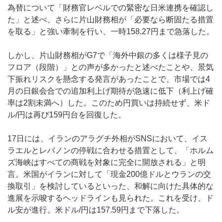
為替について「財務官レベルでの緊密な日米連携を確認し
た」と述べ、さらに片山財務相が「必要なら断固たる措置
を取る」と強い牽制を行い、一時158.27円まで急落した。
しかし、片山財務相がG7で「海外中銀の多くは様子見の
フロア（段階）」との声が多かったと述べたことや、景気
下振れリスクを懸念する発言があったことで、市場では4
月の日銀会合での追加利上げ期待が急速に低下（利上げ確
率は2割未満へ）した。このため円買いは持続せず、米ド
ル/円は再び159円台を回復した。
17日には、イランのアラグチ外相がSNSにおいて、イス
ラエルとレバノンの停戦に合わせる措置として、「ホルム
ズ海峡はすべての商戦を対象に完全に開放される」と明
言。米国がイランに対して「現金200億ドルとウランの交
換取引」を検討しているといった、和解に向けた具体的な
進展を示唆するヘッドラインも見られた。これを受け、ド
ル安が進行。米ドル/円は157.59円まで下落した。