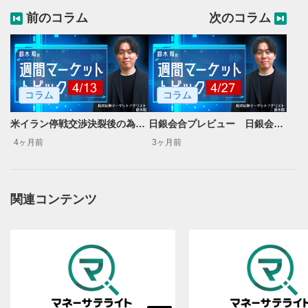
前のコラム
次のコラム
コラム
コラム
米イラン停戦交渉決裂後の為替相場見通し
日銀会合プレビュー 日銀会合後に円安加速で介入発動か？
4ヶ月前
3ヶ月前
関連コンテンツ