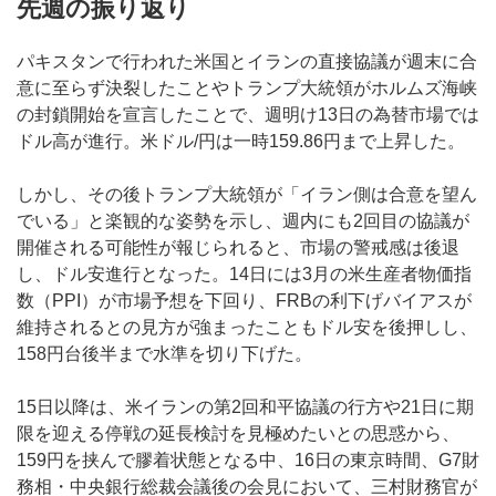
先週の振り返り
パキスタンで行われた米国とイランの直接協議が週末に合
意に至らず決裂したことやトランプ大統領がホルムズ海峡
の封鎖開始を宣言したことで、週明け13日の為替市場では
ドル高が進行。米ドル/円は一時159.86円まで上昇した。
しかし、その後トランプ大統領が「イラン側は合意を望ん
でいる」と楽観的な姿勢を示し、週内にも2回目の協議が
開催される可能性が報じられると、市場の警戒感は後退
し、ドル安進行となった。14日には3月の米生産者物価指
数（PPI）が市場予想を下回り、FRBの利下げバイアスが
維持されるとの見方が強まったこともドル安を後押しし、
158円台後半まで水準を切り下げた。
15日以降は、米イランの第2回和平協議の行方や21日に期
限を迎える停戦の延長検討を見極めたいとの思惑から、
159円を挟んで膠着状態となる中、16日の東京時間、G7財
務相・中央銀行総裁会議後の会見において、三村財務官が