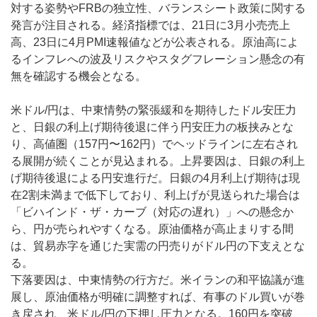
対する姿勢やFRBの独立性、バランスシート政策に関する
発言が注目される。経済指標では、21日に3月小売売上
高、23日に4月PMI速報値などが公表される。原油高によ
るインフレへの波及リスクやスタグフレーション懸念の有
無を確認する機会となる。
米ドル/円は、中東情勢の緊張緩和を期待したドル安圧力
と、日銀の利上げ期待後退に伴う円安圧力の板挟みとな
り、高値圏（157円〜162円）でヘッドラインに左右され
る展開が続くことが見込まれる。上昇要因は、日銀の利上
げ期待後退による円安進行だ。日銀の4月利上げ期待は現
在2割未満まで低下しており、利上げが見送られた場合は
「ビハインド・ザ・カーブ（対応の遅れ）」への懸念か
ら、円が売られやすくなる。原油価格が高止まりする間
は、貿易赤字を通じた実需の円売りがドル円の下支えとな
る。
下落要因は、中東情勢の行方だ。米イランの和平協議が進
展し、原油価格が明確に調整すれば、有事のドル買いが巻
き戻され、米ドル/円の下押し圧力となる。160円を突破