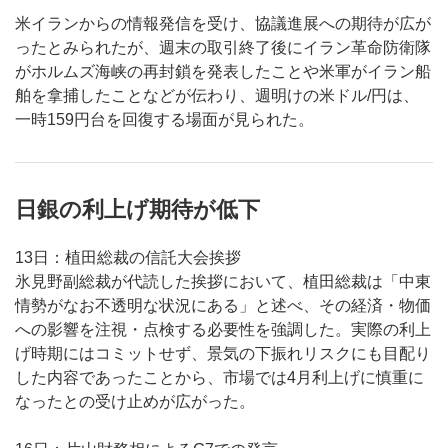
米イランからの情報発信を受け、協議進展への期待が広が
ったとみられたが、週末の取引終了後にイラン革命防衛隊
がホルムズ海峡の再封鎖を発表したことや米軍がイラン船
舶を拿捕したことなどが伝わり、週明けの米ドル/円は、
一時159円台を回復する場面が見られた。
日銀の利上げ期待が低下
13日：植田総裁の信託大会挨拶
氷見野副総裁が代読した挨拶において、植田総裁は「中東
情勢がなお不透明な状況にある」と述べ、その経済・物価
への影響を注視・点検する必要性を強調した。実際の利上
げ時期にはコミットせず、景気の下振れリスクにも目配り
した内容であったことから、市場では4月利上げに慎重に
なったとの受け止めが広がった。