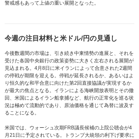
警戒感もあって上値の重い展開となった。
今週の注目材料と米ドル/円の見通し
今後数週間の市場は、引き続き中東情勢の進展と、それを
受けた各国中央銀行の政策姿勢に大きく左右される展開が
見込まれる。4月8日に米イランによって合意された2週間
の停戦が期限を迎える。停戦が延長されるか、あるいはよ
り恒久的な和平合意に向けた第2回直接協議が実現するか
が最大の焦点となる。イランによる海峡開放表明とその撤
回、米国によるイラン船拿捕など、航行の正常化を巡る状
況は極めて流動的であり、原油価格を通じて為替に波及す
ることになる。
米国では、ウォーシュ次期FRB議長候補の上院公聴会が4
月21日に予定されている。トランプ大統領の利下げ要求に