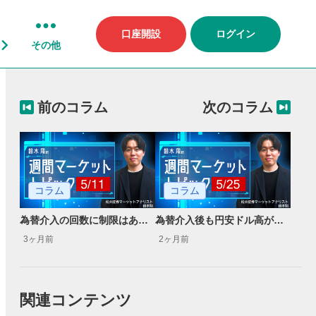
口座開設
ログイン
その他
前のコラム
次のコラム
コラム
コラム
為替介入の回数に制限はあるのか？
為替介入後も円安ドル高が続く理由
3ヶ月前
2ヶ月前
関連コンテンツ