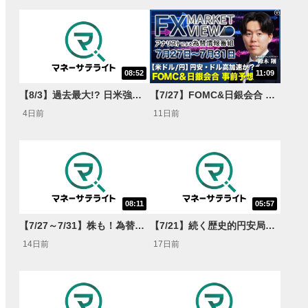
08:52
11:09
【8/3】過去最大!? 日米強調為替介入 155円が当面の焦点か＜FX MARKET VIEW＞
【7/27】FOMC&日銀会合 事前予想 円安・ドル高加速か？<FX MARKET VIEW＞
4日前
11日前
08:11
05:57
【7/27～7/31】株も！為替も！サクッと！来週のマーケット見通し＜Next View＞
【7/21】続く歴史的円安局面 揉み合い継続or165円突破?＜FX MARKET VIEW＞
14日前
17日前