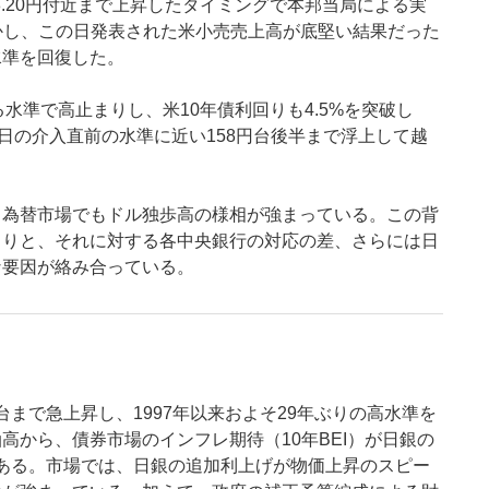
58.20円付近まで上昇したタイミングで本邦当局による実
しかし、この日発表された米小売売上高が底堅い結果だった
水準を回復した。
る水準で高止まりし、米10年債利回りも4.5%を突破し
日の介入直前の水準に近い158円台後半まで浮上して越
、為替市場でもドル独歩高の様相が強まっている。この背
まりと、それに対する各中央銀行の対応の差、さらには日
な要因が絡み合っている。
台まで急上昇し、1997年以来およそ29年ぶりの高水準を
から、債券市場のインフレ期待（10年BEI）が日銀の
にある。市場では、日銀の追加利上げが物価上昇のスピー