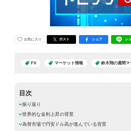
お気に入り
ポスト
シェア
シ
facebook
LI
FX
マーケット情報
鈴木翔の週間マ
目次
振り返り
世界的な金利上昇の背景
為替市場で円安ドル高が進んでいる背景