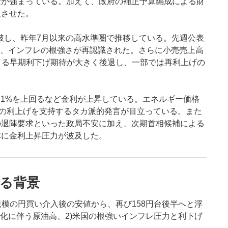
念が強まっている。加えて、政府の補正予算編成による財
速させた。
突破し、昨年7月以来の高水準圏で推移している。先週公表
示し、インフレの根強さが再認識された。さらに小売売上高
よる早期利下げ期待が大きく後退し、一部では再利上げの
.1%を上回るなど金利が上昇している。エネルギー価格
月の利上げを支持するタカ派的発言が目立っている。また
の退陣要求といった政局不安に加え、次期首相候補による
体に金利上昇圧力が波及した。
る背景
規模の円買い介入後の安値から、再び158円台後半へと浮
化に伴う原油高、2)米国の根強いインフレ圧力と利下げ