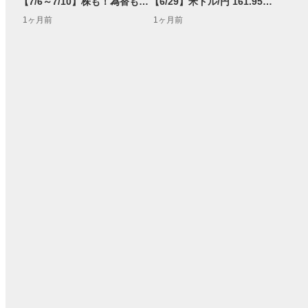
【7/6～7/10】株も！為替も！サクッと！来週のマーケット見通し＜Next View＞
【6/29】米ドル/円 161.95円突破で164円を目指す展開も!?<FX MARKET VIEW＞
1ヶ月前
1ヶ月前