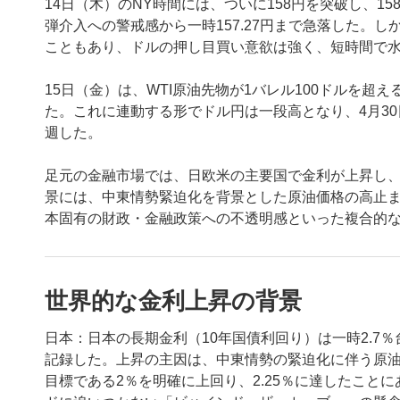
14日（木）のNY時間には、ついに158円を突破し、1
弾介入への警戒感から一時157.27円まで急落した。
こともあり、ドルの押し目買い意欲は強く、短時間で
15日（金）は、WTI原油先物が1バレル100ドルを超え
た。これに連動する形でドル円は一段高となり、4月30
週した。
足元の金融市場では、日欧米の主要国で金利が上昇し
景には、中東情勢緊迫化を背景とした原油価格の高止
本固有の財政・金融政策への不透明感といった複合的
世界的な金利上昇の背景
日本：日本の長期金利（10年国債利回り）は一時2.7％
記録した。上昇の主因は、中東情勢の緊迫化に伴う原油高
目標である2％を明確に上回り、2.25％に達したこと