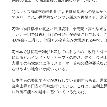
期待の後退、3)他国通貨の相対的な弱さ、がある。
1)ホルムズ海峡封鎖長期化による供給制約への懸念から
ており、これが世界的なインフレ懸念を再燃させ、米
2)強い物価指標や底堅い雇用統計、小売売上高の結果
した。一部では再利上げの可能性が議論されており、こ
4.6%台へ上昇し、他国との金利差が意識される中で
3)日本では長期金利が上昇しているものの、政府の補
に回るビハインド・ザ・カーブへの懸念が強く、金利上
方選での与党敗北に伴うスターマー首相の退陣要求な
なりやすい地合いが続いている。
日本固有の要因で円安が進行している側面もある。通
金利上昇と円安が同時進行している。これは、金利上
レ制御不能への懸念に基づいているためだ。