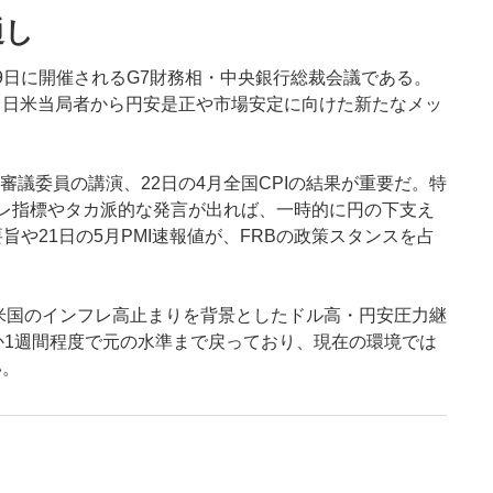
通し
19日に開催されるG7財務相・中央銀行総裁会議である。
、日米当局者から円安是正や市場安定に向けた新たなメッ
銀審議委員の講演、22日の4月全国CPIの結果が重要だ。特
レ指標やタカ派的な発言が出れば、一時的に円の下支え
旨や21日の5月PMI速報値が、FRBの政策スタンスを占
米国のインフレ高止まりを背景としたドル高・円安圧力継
か1週間程度で元の水準まで戻っており、現在の環境では
い。