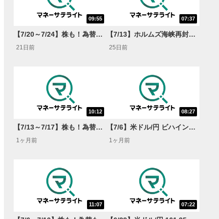
09:55
07:37
【7/20～7/24】株も！為替も！サクッと！来週のマーケット見通し＜Next View＞
【7/13】ホルムズ海峡再封鎖 しかし米ドル/円163円は超えない?【<FX MARKET VIEW＞
21日前
25日前
10:12
08:27
【7/13～7/17】株も！為替も！サクッと！来週のマーケット見通し＜Next View＞
【7/6】米ドル/円 ビハインド・ザ・カーブ懸念強まる 予告なき為替介入の可能性も!?<FX MARKET VIEW＞
1ヶ月前
1ヶ月前
11:07
07:22