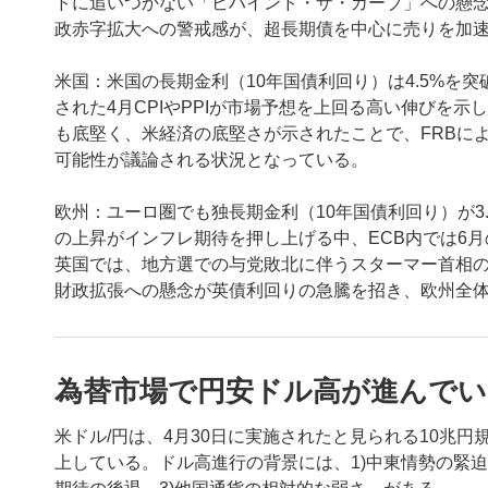
ドに追いつかない「ビハインド・ザ・カーブ」への懸
政赤字拡大への警戒感が、超長期債を中心に売りを加
米国：米国の長期金利（10年国債利回り）は4.5%を
された4月CPIやPPIが市場予想を上回る高い伸びを
も底堅く、米経済の底堅さが示されたことで、FRBに
可能性が議論される状況となっている。
欧州：ユーロ圏でも独長期金利（10年国債利回り）が3
の上昇がインフレ期待を押し上げる中、ECB内では6
英国では、地方選での与党敗北に伴うスターマー首相
財政拡張への懸念が英債利回りの急騰を招き、欧州全
為替市場で円安ドル高が進んでい
米ドル/円は、4月30日に実施されたと見られる10兆円
上している。ドル高進行の背景には、1)中東情勢の緊迫