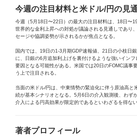
今週の注目材料と米ドル/円の見
今週（5月18日〜22日）の最大の注目材料は、18日〜
世界的な金利上昇への対処が議論される見通しであり
セージや協調姿勢が示されるかが焦点となる。
国内では、19日の1-3月期GDP速報値、21日の小枝日
に、日銀の6月追加利上げを裏付けるような強いインフ
要因となる可能性がある。米国では20日のFOMC議事要
う上で注目される。
当面の米ドル/円は、中東情勢の緊迫化に伴う原油高と
続が基本シナリオとなる。5月6日の介入観測後、わず
介入による円高効果が限定的であるといわざるを得な
著者プロフィール