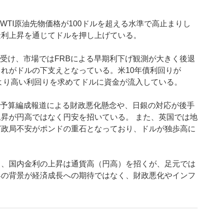
WTI原油先物価格が100ドルを超える水準で高止まりし
金利上昇を通じてドルを押し上げている。
を受け、市場ではFRBによる早期利下げ観測が大きく後退
れがドルの下支えとなっている。米10年債利回りが
、より高い利回りを求めてドルに資金が流入している。
正予算編成報道による財政悪化懸念や、日銀の対応が後手
昇が円高ではなく円安を招いている。 また、英国では地
ど政局不安がポンドの重石となっており、ドルが独歩高に
常、国内金利の上昇は通貨高（円高）を招くが、足元では
昇の背景が経済成長への期待ではなく、財政悪化やインフ