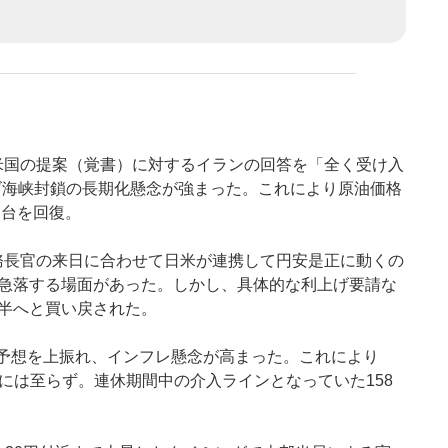
米国の提案（覚書）に対するイランの回答を「全く受け入
ズ海峡封鎖の長期化懸念が強まった。これにより原油価格
円台を回復。
務長官の来日に合わせて日米が連携して円安是正に動くの
で急落する場面があった。しかし、具体的な利上げ要請な
後半へと買い戻された。
市場予想を上振れ、インフレ懸念が高まった。これにより
破には至らず。連休期間中の介入ラインとなっていた158