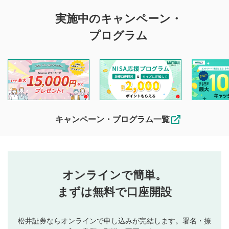
評価・コメントの
実施中のキャンペーン・
投稿に関する注意
プログラム
マネーサテライトでは利用者同士の情報交換・情報収集など
を目的として、各動画コンテンツに、評価およびコメントの
投稿ができます。利用者は以下の注意事項をご理解のうえ、
閲覧および投稿を行うものとしてください。
他の利用者が動画を視聴される際の参考になるコメントをお
待ちしております。
なお、投稿をもって、本注意事項に同意されたものとみなし
キャンペーン・プログラム一覧
ます。
コメントの内容は、当社の公式な見解や意見ではありま
評価・コメントエリア
1
せん。当社は利用者より投稿された内容について一切の責
星を押下すると1～5段階で評価できます。
任を負いません。利用者ご自身の責任で閲覧および投稿を
オンラインで簡単。
行ってください。
投稿するボタン
2
当社は、利用者同士、もしくは利用者と第三者間のトラ
まずは無料で口座開設
星で評価をすると投稿できます。（お名前とコメント
ブルによって生じた損害に対して一切の責任を負いませ
の入力は任意です）（※コメントは承認制です）
ん。
評価およびコメントは当社にて審査のうえ、掲載となり
松井証券ならオンラインで申し込みが完結します。署名・捺
動画の評価
3