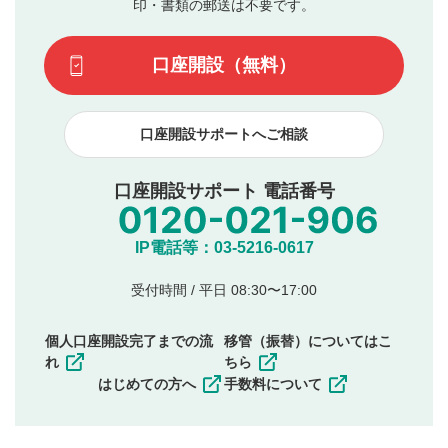
ます。掲載されるまでに日数がかかる場合や掲載されない
印・書類の郵送は不要です。
場合があります。また、審査結果および結果の理由につい
この動画の平均評価が表示されます。（最大評価は5.0
てはお答えできません。各動画コンテンツへの掲載をもっ
です）
口座開設（無料）
て結果のご連絡といたします。ご了承ください。
下記の項目に該当すると判断された投稿内容は、掲載を
見合わせる場合がございます。
口座開設サポートへご相談
本動画コンテンツとは無関係の内容の投稿
他者への誹謗中傷や差別的表現投稿
公序良俗に反する内容の投稿
口座開設サポート 電話番号
氏名、住所、電話番号など個人を特定できる情報の
投稿
他のサイトへの誘導や営利目的、広告・宣伝を目
IP電話等：03-5216-0617
的とした投稿
他者の権利（商標、著作権、その他の知的財産
受付時間 / 平日 08:30〜17:00
権）を侵害するような投稿
同一内容の多重投稿
個人口座開設完了までの流
移管（振替）についてはこ
その他当社が不適切と判断した投稿
れ
ちら
一度投稿した評価およびコメントの変更・削除はできま
はじめての方へ
手数料について
せんので、内容をご確認のうえ投稿してください。
利用者は、利用者が投稿したコメントの著作権およびそ
の他の著作権法上の全権利を当社に対して無償で利用する