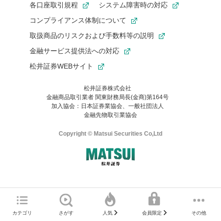
各口座取引規程
システム障害時の対応
コンプライアンス体制について
取扱商品のリスクおよび手数料等の説明
金融サービス提供法への対応
松井証券WEBサイト
松井証券株式会社
金融商品取引業者 関東財務局長(金商)第164号
お気に入り機能は松井証券の会員限定の機能です。
加入協会：日本証券業協会、一般社団法人
お気に入り登録いただくと、後からいつでもお気に入りのコンテ
金融先物取引業協会
ンツを一覧でご確認いただけます。
ご利用いただくには口座開設が必要です。
Copyright © Matsui Securities Co,Ltd
すでに松井証券の口座をお持ちでお気に入り登録ができない場合
はご利用の端末で一度ログインしてください。
口座開設(無料)
ご利用の環境(Internet Explorer)は、本サイトの
推奨環境外
のた
マネーサテライトのWEBサイトへようこそ
め、
一部の機能が正常に動作しない可能性があります。
ログイン
直前にご覧いただいていたWEBサイトは、当社が作成したもので
カテゴリ
さがす
その他
人気
会員限定
Microsoft Edge
などをご利用ください。