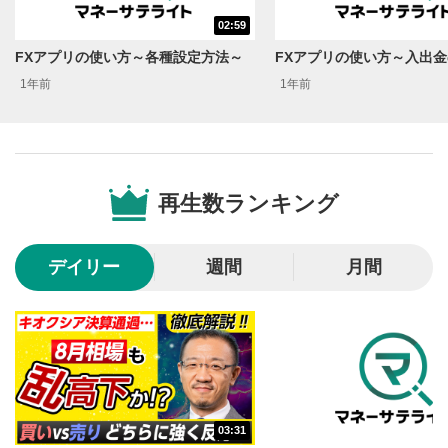
シークバー
02:59
5
再生位置を示しています。再生したい位置をクリック
FXアプリの使い方～各種設定方法～
するとその位置から動画が再生されます。
1年前
1年前
画質/再生速度の設定
6
画質の選択/再生速度の変更ができます。
音量調整
7
再生数ランキング
スライダーを上下すると音量が調整できます。
全画面表示
8
デイリー
週間
月間
動画が全画面で表示されます。再度クリックすると元
のサイズに戻ります。
03:31