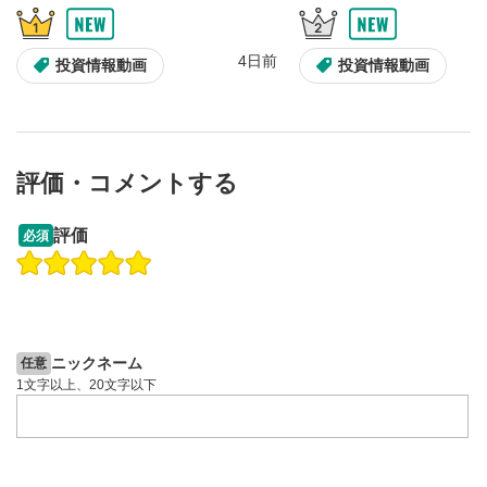
4日前
投資情報動画
投資情報動画
評価・コメントする
13:33
14:57
評価
必須
操作説明動画
投資情報動画
操作説明動画
2ヶ月前
4日前
投資情報動画
ニックネーム
任意
1文字以上、20文字以下