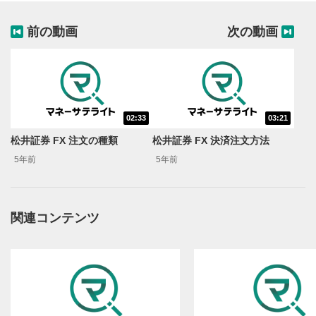
前の動画
次の動画
02:33
03:21
動画再生エリア
1
松井証券 FX 注文の種類
松井証券 FX 決済注文方法
動画再生エリアをクリックすると、動画を再生または
5年前
5年前
一時停止します。
操作メニュー
2
動画再生エリアにマウスを乗せると表示されます。
関連コンテンツ
再生/一時停止
3
動画を再生または一時停止します。
10秒戻し/10秒送り
4
10秒、動画を巻き戻し/早送りします。