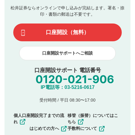
の入力は任意です）（※コメントは承認制です）
ん。
評価およびコメントは当社にて審査のうえ、掲載となり
松井証券ならオンラインで申し込みが完結します。署名・捺
動画の評価
3
ます。掲載されるまでに日数がかかる場合や掲載されない
印・書類の郵送は不要です。
場合があります。また、審査結果および結果の理由につい
この動画の平均評価が表示されます。（最大評価は5.0
てはお答えできません。各動画コンテンツへの掲載をもっ
です）
口座開設（無料）
て結果のご連絡といたします。ご了承ください。
下記の項目に該当すると判断された投稿内容は、掲載を
見合わせる場合がございます。
口座開設サポートへご相談
本動画コンテンツとは無関係の内容の投稿
他者への誹謗中傷や差別的表現投稿
公序良俗に反する内容の投稿
口座開設サポート 電話番号
氏名、住所、電話番号など個人を特定できる情報の
投稿
他のサイトへの誘導や営利目的、広告・宣伝を目
IP電話等：03-5216-0617
的とした投稿
他者の権利（商標、著作権、その他の知的財産
受付時間 / 平日 08:30〜17:00
権）を侵害するような投稿
同一内容の多重投稿
個人口座開設完了までの流
移管（振替）についてはこ
その他当社が不適切と判断した投稿
れ
ちら
一度投稿した評価およびコメントの変更・削除はできま
はじめての方へ
手数料について
せんので、内容をご確認のうえ投稿してください。