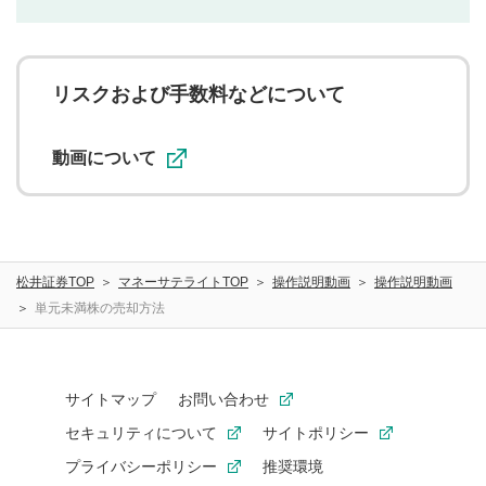
利用者は、利用者が投稿したコメントの著作権およびそ
の他の著作権法上の全権利を当社に対して無償で利用する
ことを承諾したものとします。また、利用者は、コメント
に関する著作者人格権を行使しないことに同意します。利
リスクおよび手数料などについて
用者が投稿したコメントは、当社サービスの広告・宣伝、
利用促進の目的で、印刷物・WEBサイト・SNS等に掲載す
ることがあります。
動画について
松井証券TOP
マネーサテライトTOP
操作説明動画
操作説明動画
単元未満株の売却方法
サイトマップ
お問い合わせ
セキュリティについて
サイトポリシー
プライバシーポリシー
推奨環境