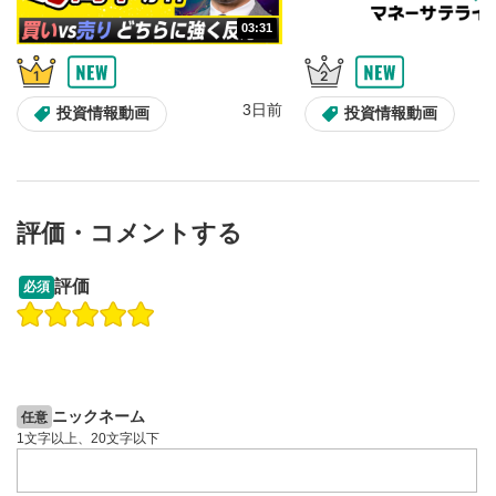
03:31
3日前
投資情報動画
投資情報動画
評価・コメントする
09:12
14:57
評価
必須
操作説明動画
操作説明動画
2ヶ月前
6日前
投資情報動画
投資情報動画
ニックネーム
任意
1文字以上、20文字以下