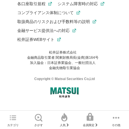
各口座取引規程
システム障害時の対応
コンプライアンス体制について
取扱商品のリスクおよび手数料等の説明
金融サービス提供法への対応
松井証券WEBサイト
松井証券株式会社
金融商品取引業者 関東財務局長(金商)第164号
お気に入り機能は松井証券の会員限定の機能です。
加入協会：日本証券業協会、一般社団法人
お気に入り登録いただくと、後からいつでもお気に入りのコンテ
金融先物取引業協会
ンツを一覧でご確認いただけます。
ご利用いただくには口座開設が必要です。
Copyright © Matsui Securities Co,Ltd
すでに松井証券の口座をお持ちでお気に入り登録ができない場合
はご利用の端末で一度ログインしてください。
口座開設(無料)
ご利用の環境(Internet Explorer)は、本サイトの
推奨環境外
のた
マネーサテライトのWEBサイトへようこそ
め、
一部の機能が正常に動作しない可能性があります。
ログイン
直前にご覧いただいていたWEBサイトは、当社が作成したもので
カテゴリ
さがす
その他
人気
会員限定
Microsoft Edge
などをご利用ください。