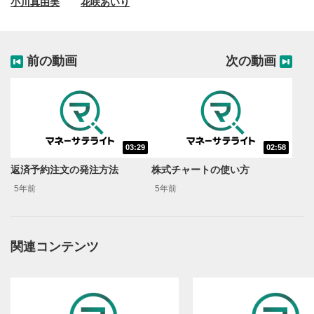
小川真由美
花咲あいり
前の動画
次の動画
03:29
02:58
動画再生エリア
1
返済予約注文の発注方法
株式チャートの使い方
動画再生エリアをクリックすると、動画を再生または
5年前
5年前
一時停止します。
操作メニュー
2
動画再生エリアにマウスを乗せると表示されます。
関連コンテンツ
再生/一時停止
3
動画を再生または一時停止します。