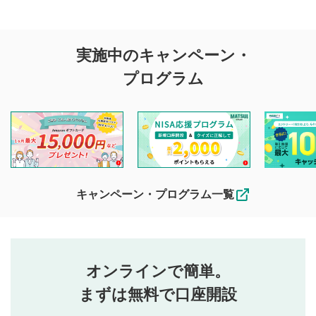
評価・コメントの
実施中のキャンペーン・
投稿に関する注意
プログラム
マネーサテライトでは利用者同士の情報交換・情報収集など
を目的として、各動画コンテンツに、評価およびコメントの
投稿ができます。利用者は以下の注意事項をご理解のうえ、
閲覧および投稿を行うものとしてください。
他の利用者が動画を視聴される際の参考になるコメントをお
待ちしております。
なお、投稿をもって、本注意事項に同意されたものとみなし
キャンペーン・プログラム一覧
ます。
コメントの内容は、当社の公式な見解や意見ではありま
評価・コメントエリア
1
せん。当社は利用者より投稿された内容について一切の責
星を押下すると1～5段階で評価できます。
任を負いません。利用者ご自身の責任で閲覧および投稿を
オンラインで簡単。
行ってください。
投稿するボタン
2
当社は、利用者同士、もしくは利用者と第三者間のトラ
まずは無料で口座開設
星で評価をすると投稿できます。（お名前とコメント
ブルによって生じた損害に対して一切の責任を負いませ