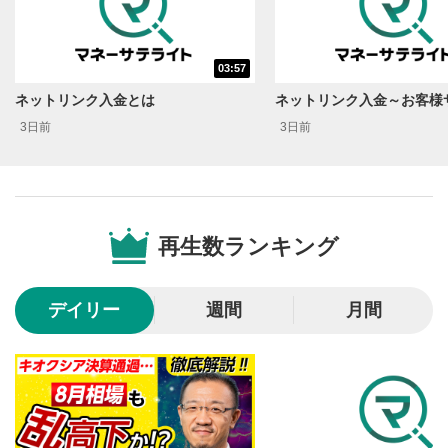
10秒戻し/10秒送り
4
10秒、動画を巻き戻し/早送りします。
シークバー
03:57
5
再生位置を示しています。再生したい位置をクリック
ネットリンク入金とは
するとその位置から動画が再生されます。
3日前
3日前
画質/再生速度の設定
6
画質の選択/再生速度の変更ができます。
音量調整
7
再生数ランキング
スライダーを上下すると音量が調整できます。
全画面表示
8
デイリー
週間
月間
動画が全画面で表示されます。再度クリックすると元
のサイズに戻ります。