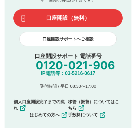
場合があります。また、審査結果および結果の理由につい
この動画の平均評価が表示されます。（最大評価は5.0
てはお答えできません。各動画コンテンツへの掲載をもっ
です）
口座開設（無料）
て結果のご連絡といたします。ご了承ください。
下記の項目に該当すると判断された投稿内容は、掲載を
見合わせる場合がございます。
口座開設サポートへご相談
本動画コンテンツとは無関係の内容の投稿
他者への誹謗中傷や差別的表現投稿
公序良俗に反する内容の投稿
口座開設サポート 電話番号
氏名、住所、電話番号など個人を特定できる情報の
投稿
他のサイトへの誘導や営利目的、広告・宣伝を目
IP電話等：03-5216-0617
的とした投稿
他者の権利（商標、著作権、その他の知的財産
受付時間 / 平日 08:30〜17:00
権）を侵害するような投稿
同一内容の多重投稿
個人口座開設完了までの流
移管（振替）についてはこ
その他当社が不適切と判断した投稿
れ
ちら
一度投稿した評価およびコメントの変更・削除はできま
はじめての方へ
手数料について
せんので、内容をご確認のうえ投稿してください。
利用者は、利用者が投稿したコメントの著作権およびそ
の他の著作権法上の全権利を当社に対して無償で利用する