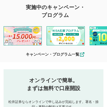
評価・コメントの
実施中のキャンペーン・
投稿に関する注意
プログラム
マネーサテライトでは利用者同士の情報交換・情報収集など
を目的として、各動画コンテンツに、評価およびコメントの
投稿ができます。利用者は以下の注意事項をご理解のうえ、
閲覧および投稿を行うものとしてください。
他の利用者が動画を視聴される際の参考になるコメントをお
待ちしております。
なお、投稿をもって、本注意事項に同意されたものとみなし
キャンペーン・プログラム一覧
ます。
コメントの内容は、当社の公式な見解や意見ではありま
評価・コメントエリア
1
せん。当社は利用者より投稿された内容について一切の責
星を押下すると1～5段階で評価できます。
任を負いません。利用者ご自身の責任で閲覧および投稿を
オンラインで簡単。
行ってください。
投稿するボタン
2
当社は、利用者同士、もしくは利用者と第三者間のトラ
まずは無料で口座開設
星で評価をすると投稿できます。（お名前とコメント
ブルによって生じた損害に対して一切の責任を負いませ
の入力は任意です）（※コメントは承認制です）
ん。
評価およびコメントは当社にて審査のうえ、掲載となり
松井証券ならオンラインで申し込みが完結します。署名・捺
動画の評価
3
ます。掲載されるまでに日数がかかる場合や掲載されない
印・書類の郵送は不要です。