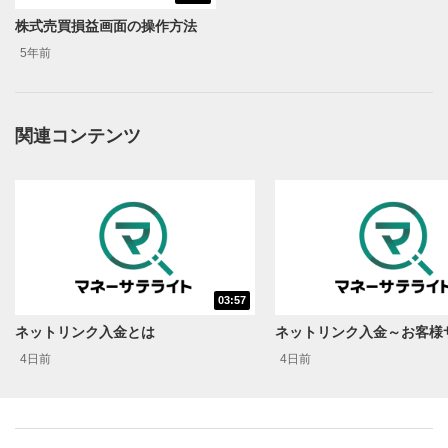
株式売買損益画面の操作方法
5年前
関連コンテンツ
動画再生エリア
1
動画再生エリアをクリックすると、動画を再生または
一時停止します。
操作メニュー
2
動画再生エリアにマウスを乗せると表示されます。
再生/一時停止
3
03:57
動画を再生または一時停止します。
ネットリンク入金とは
10秒戻し/10秒送り
4日前
4日前
4
10秒、動画を巻き戻し/早送りします。
シークバー
5