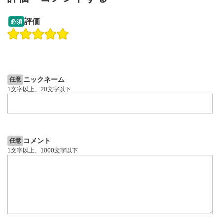
13:33
14:57
評価
必須
操作説明動画
投資情報動画
操作説明動画
2ヶ月前
4日前
投資情報動画
ニックネーム
任意
1文字以上、20文字以下
コメント
任意
1文字以上、1000文字以下