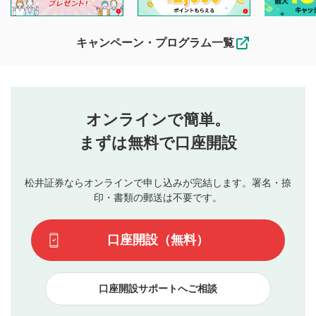
他の利用者が動画を視聴される際の参考になるコメントをお
待ちしております。
なお、投稿をもって、本注意事項に同意されたものとみなし
キャンペーン・プログラム一覧
ます。
コメントの内容は、当社の公式な見解や意見ではありま
評価・コメントエリア
1
せん。当社は利用者より投稿された内容について一切の責
星を押下すると1～5段階で評価できます。
任を負いません。利用者ご自身の責任で閲覧および投稿を
オンラインで簡単。
行ってください。
投稿するボタン
2
当社は、利用者同士、もしくは利用者と第三者間のトラ
まずは無料で口座開設
星で評価をすると投稿できます。（お名前とコメント
ブルによって生じた損害に対して一切の責任を負いませ
の入力は任意です）（※コメントは承認制です）
ん。
評価およびコメントは当社にて審査のうえ、掲載となり
松井証券ならオンラインで申し込みが完結します。署名・捺
動画の評価
3
ます。掲載されるまでに日数がかかる場合や掲載されない
印・書類の郵送は不要です。
場合があります。また、審査結果および結果の理由につい
この動画の平均評価が表示されます。（最大評価は5.0
てはお答えできません。各動画コンテンツへの掲載をもっ
です）
口座開設（無料）
て結果のご連絡といたします。ご了承ください。
下記の項目に該当すると判断された投稿内容は、掲載を
見合わせる場合がございます。
口座開設サポートへご相談
本動画コンテンツとは無関係の内容の投稿
他者への誹謗中傷や差別的表現投稿