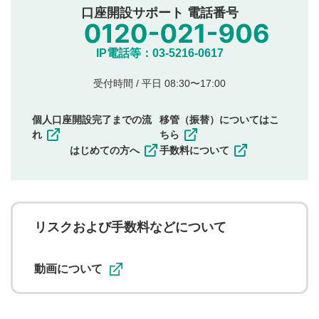
公序良俗に反する内容の投稿
口座開設サポート 電話番号
氏名、住所、電話番号など個人を特定できる情報の
投稿
他のサイトへの誘導や営利目的、広告・宣伝を目
IP電話等：03-5216-0617
的とした投稿
他者の権利（商標、著作権、その他の知的財産
受付時間 / 平日 08:30〜17:00
権）を侵害するような投稿
同一内容の多重投稿
個人口座開設完了までの流
移管（振替）についてはこ
その他当社が不適切と判断した投稿
れ
ちら
一度投稿した評価およびコメントの変更・削除はできま
はじめての方へ
手数料について
せんので、内容をご確認のうえ投稿してください。
利用者は、利用者が投稿したコメントの著作権およびそ
の他の著作権法上の全権利を当社に対して無償で利用する
ことを承諾したものとします。また、利用者は、コメント
に関する著作者人格権を行使しないことに同意します。利
リスクおよび手数料などについて
用者が投稿したコメントは、当社サービスの広告・宣伝、
利用促進の目的で、印刷物・WEBサイト・SNS等に掲載す
ることがあります。
動画について