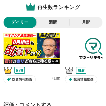
再生位置を示しています。再生したい位置をクリック
再生数ランキング
するとその位置から動画が再生されます。
画質/再生速度の設定
6
デイリー
週間
月間
画質の選択/再生速度の変更ができます。
音量調整
7
スライダーを上下すると音量が調整できます。
全画面表示
8
動画が全画面で表示されます。再度クリックすると元
のサイズに戻ります。
03:31
4日前
投資情報動画
投資情報動画
評価・コメントする