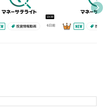
し/10秒送り
を巻き戻し/早送りします。
13:33
バー
6日前
投資情報動画
投資情
示しています。再生したい位
クするとその位置から動画が
す。
再生速度の設定
/再生速度の変更ができます。
整
を上下すると音量が調整でき
09:12
10:29
2ヶ月前
9日前
投資情報動画
操作説明動画
操作説明動画
投資情
表示
面で表示されます。再度クリ
元のサイズに戻ります。