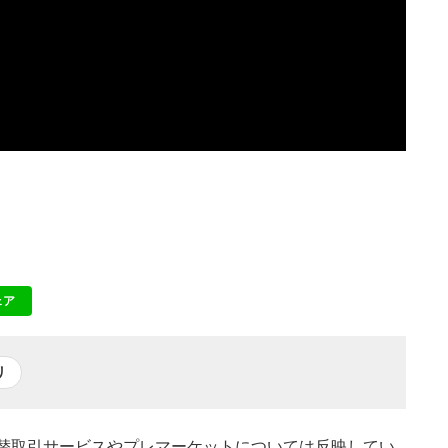
ェア
NE
リ
よび為替取引サービスやプレマーケットについては反映してい