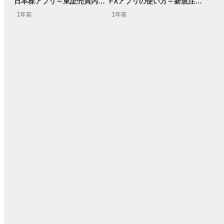
日本株アプリ～東証売買内訳データの表示方法～
FXアプリの使い方～新規注文～
1年前
1年前
15:54
14:57
2ヶ月前
操作説明動画
4日前
報動画
03:31
11:32
14:57
05:11
2ヶ月前
2ヶ月前
4ヶ月前
操作説明動画
操作説明動画
6日前
報動画