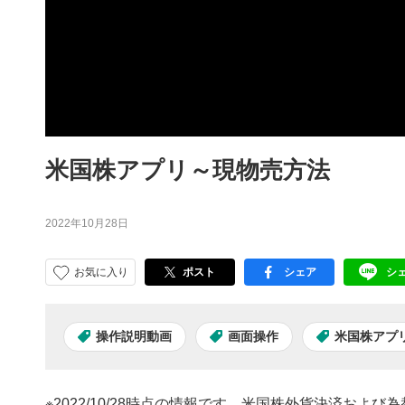
米国株アプリ～現物売方法
2022年10月28日
お気に入り
ポスト
シェア
シ
facebook
LI
操作説明動画
画面操作
米国株アプ
※2022/10/28時点の情報です。米国株外貨決済お