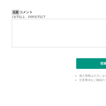
閉じる
コメント
任意
1文字以上、1000文字以下
投
個人情報は入力しな
注意事項をご確認の
評価・コメ