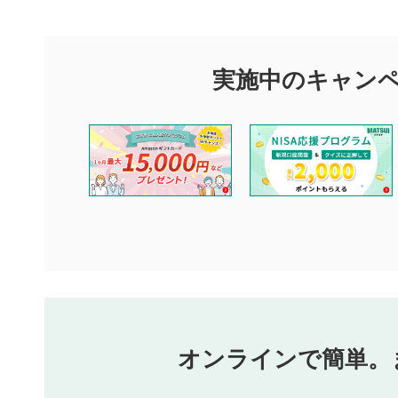
評価・コメント
マネーサテライトでは利用者同士の情報交換・情報収集などを
できます。利用者は以下の注意事項をご理解のうえ、閲覧およ
実施中のキャン
他の利用者が動画を視聴される際の参考になるコメントをお待
なお、投稿をもって、本注意事項に同意されたものとみなしま
コメントの内容は、当社の公式な見解や意見ではありませ
ません。利用者ご自身の責任で閲覧および投稿を行ってく
当社は、利用者同士、もしくは利用者と第三者間のトラブ
評価およびコメントは当社にて審査のうえ、掲載となりま
ります。また、審査結果および結果の理由についてはお答
といたします。ご了承ください。
下記の項目に該当すると判断された投稿内容は、掲載を見
本動画コンテンツとは無関係の内容の投稿
他者への誹謗中傷や差別的表現投稿
公序良俗に反する内容の投稿
氏名、住所、電話番号など個人を特定できる情報の
オンラインで簡単。
閉
他のサイトへの誘導や営利目的、広告・宣伝を目的
他者の権利（商標、著作権、その他の知的財産権）
同一内容の多重投稿