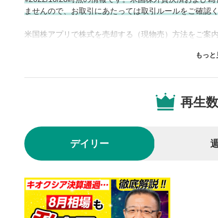
ませんので、お取引にあたっては取引ルールをご確認
米国株アプリで株式を売却する（現物売）方法をご案
知りたい方、売り注文の状況を確認したい方は、こち
動画プレイヤーの操
再生
動画再
1
動画再生エ
を再生また
デイリー
操作メ
2
動画再生エ
されます。
再生/
3
動画を再生