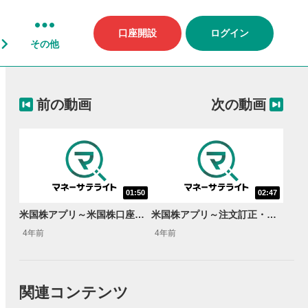
口座開設
ログイン
その他
前の動画
次の動画
01:50
02:47
米国株アプリ～米国株口座の資金振替方法
米国株アプリ～注文訂正・取消方法
4年前
4年前
関連コンテンツ