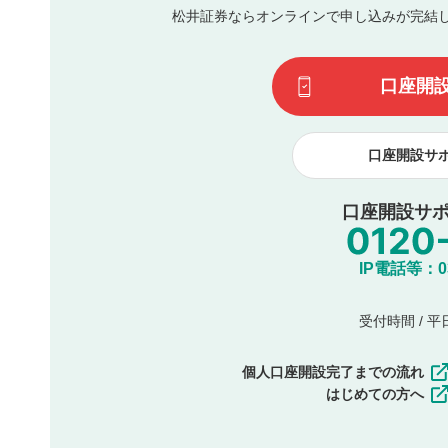
松井証券ならオンラインで申し込みが完結
その他当社が不適切と判断した投稿
一度投稿した評価およびコメントの変更・削除はできませ
利用者は、利用者が投稿したコメントの著作権およびその
口座開
諾したものとします。また、利用者は、コメントに関する
コメントは、当社サービスの広告・宣伝、利用促進の目的で
口座開設サ
口座開設サポ
IP電話等：03-
受付時間 / 平日 
個人口座開設完了までの流れ
はじめての方へ