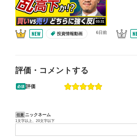
10秒戻
4
10秒、動画
03:31
シーク
5
6日前
投資情報動画
再生位置を
置をクリッ
再生されま
画質/
6
評価・コメントする
画質の選択
音量調
7
評価
必須
スライダー
13:33
14:57
ます。
2ヶ月前
操作説明動画
6日前
投資情報動画
全画面
8
ニックネーム
任意
動画が全画
1文字以上、20文字以下
ックすると