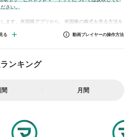
ください。
内します。米国株アプリから、米国株の株式を売る方法を
らの動画をご覧ください。
動画プレイヤーの操作方法
作方法
数ランキング
生エリア
リアをクリックすると、動画
は一時停止します。
週間
月間
ニュー
リアにマウスを乗せると表示
一時停止
または一時停止します。