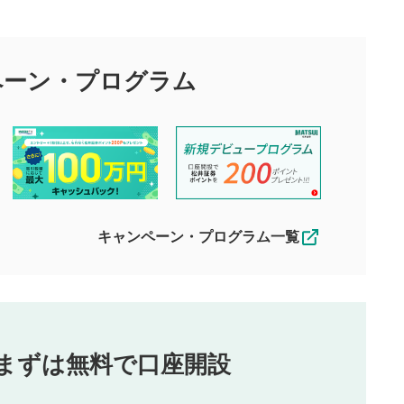
の
投稿に関する注意
目的として、各動画コンテンツに、評価およびコメントの投稿が
評価・コメントエリア
1
び投稿を行うものとしてください。
ペーン・
プログラム
星を押下すると1～5段階で評価できま
ちしております。
す。
す。
投稿するボタン
2
ん。当社は利用者より投稿された内容について一切の責任を負い
ださい。
星で評価をすると投稿できます。（お名
ルによって生じた損害に対して一切の責任を負いません。
前とコメントの入力は任意です）（※コメ
す。掲載されるまでに日数がかかる場合や掲載されない場合があ
ントは承認制です）
えできません。各動画コンテンツへの掲載をもって結果のご連絡
キャンペーン・プログラム一覧
動画の評価
3
合わせる場合がございます。
この動画の平均評価が表示されます。
（最大評価は5.0です）
投稿
まずは無料で口座開設
じる
とした投稿
を侵害するような投稿