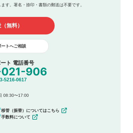
します。署名・捺印・書類の郵送は不要です。
んので、内容をご確認のうえ投稿してください。
他の著作権法上の全権利を当社に対して無償で利用することを承
設（無料）
著作者人格権を行使しないことに同意します。利用者が投稿した
、印刷物・WEBサイト・SNS等に掲載することがあります。
ポートへご相談
ート 電話番号
5216-0617
08:30〜17:00
移管（振替）についてはこちら
手数料について