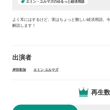
エミン・ユルマズのゆるっと経済用語
よく耳にはするけど、実はちょっと難しい経済用語。今
解説します！
動画プレイヤーの操
出演者
動画再
1
岸田彩加
エミン ユルマズ
動画再生エ
を再生また
動画タ
2
再生
動画タイト
するとYou
後で見
3