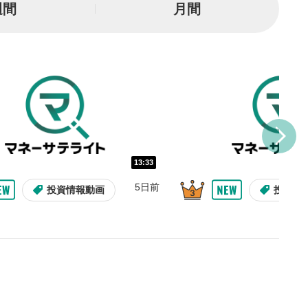
週間
月間
とYouTubeの「後で見る」
トに追加されます。
ォンで視聴の場合は動画再生エリ
ニュー内にあります。
ルなどで動画を共有・シェア
できます。
ォンで視聴の場合は動画再生エリ
ニュー内にあります。
13:33
バー
示しています。再生したい位
5日前
投資情報動画
投資情
クするとその位置から動画が
す。
タン
または一時停止します。
整
を上下すると音量が調整でき