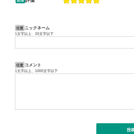
評価
必須
ます。
13:33
14:57
スマートフ
2ヶ月前
操作説明動画
5日前
節ボタンを
投資情報動画
字幕設
ニックネーム
8
任意
1文字以上、20文字以下
クリックす
ます。
字幕は自動
スマートフ
定(歯車マ
コメント
任意
再生速
9
1文字以上、1000文字以下
画質の選択
スマートフ
定(歯車マ
YouT
10
クリックする
ます。
全画面
11
投