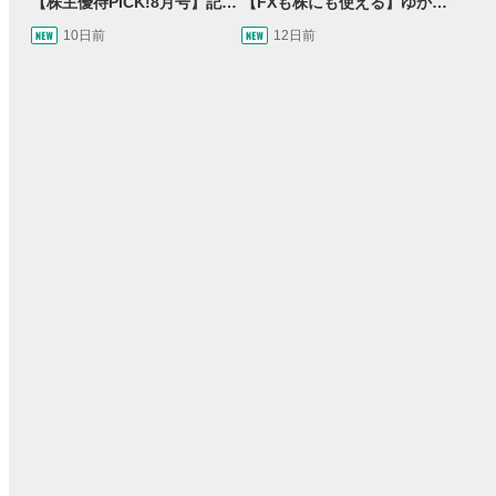
【株主優待PICK!8月号】記念優待特集！＆オトクに買い物割引券優待をご紹介します！
【FXも株にも使える】ゆかてぃん氏おすすめのRSI活用法とは？しんいちのトレード成果は運or実力？【目指せ億トレ！FXドリーマー！#03】
10日前
12日前
15:54
14:57
2ヶ月前
操作説明動画
3日前
報動画