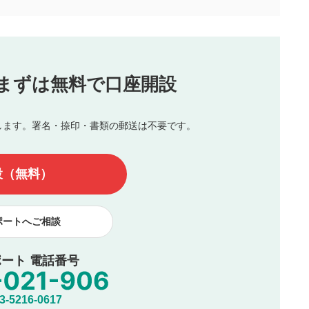
合わせる場合がございます。
この動画の平均評価が表示されます。
（最大評価は5.0です）
投稿
まずは無料で口座開設
じる
とした投稿
を侵害するような投稿
します。署名・捺印・書類の郵送は不要です。
んので、内容をご確認のうえ投稿してください。
他の著作権法上の全権利を当社に対して無償で利用することを承
設（無料）
著作者人格権を行使しないことに同意します。利用者が投稿した
、印刷物・WEBサイト・SNS等に掲載することがあります。
ポートへご相談
ート 電話番号
5216-0617