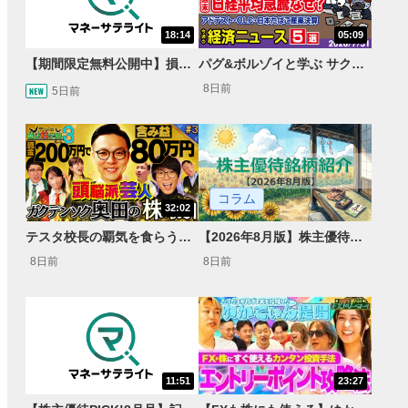
18:14
05:09
【期間限定無料公開中】損失を出し続けるお見送り芸人しんいち、Wemofを学ぶ【目指せ億トレ！FXドリーマー！#05】
パグ&ボルゾイと学ぶ サクッとマーケット解説#111
8日前
5日前
コラム
32:02
テスタ校長の覇気を食らう！ガクテンソク奥田 松井証券 ～テスタの魔法株学校Part3～ #3
【2026年8月版】株主優待銘柄紹介
8日前
8日前
11:51
23:27