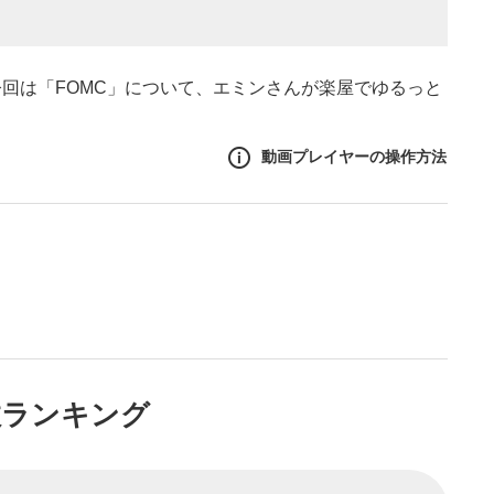
回は「FOMC」について、エミンさんが楽屋でゆるっと
動画プレイヤーの操作方法
作方法
生エリア
リアをクリックすると、動画
は一時停止します。
イトル
数ランキング
ルが表示されます。クリック
Tubeサイトに移動します。
る