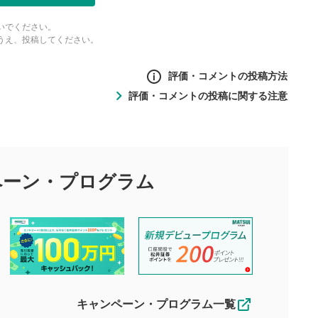
面で表示されます。再度クリ
元のサイズに戻ります。
いでください。
うえ、投稿してください。
評価・コメントの投稿方法
評価・コメントの投稿に関する注意
ントの投稿方法
の
投稿に関する注意
目的として、各動画コンテンツに、評価およびコメントの投稿が
評価・コメントエリア
1
び投稿を行うものとしてください。
ペーン・
プログラム
星を押下すると1～5段階で評価できま
ちしております。
す。
す。
投稿するボタン
2
ん。当社は利用者より投稿された内容について一切の責任を負い
ださい。
星で評価をすると投稿できます。（お名
ルによって生じた損害に対して一切の責任を負いません。
前とコメントの入力は任意です）（※コメ
す。掲載されるまでに日数がかかる場合や掲載されない場合があ
ントは承認制です）
えできません。各動画コンテンツへの掲載をもって結果のご連絡
キャンペーン・プログラム一覧
動画の評価
3