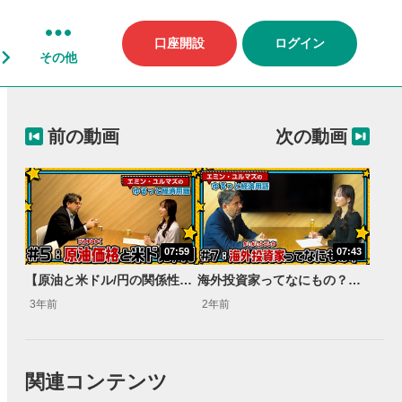
口座開設
ログイン
その他
前の動画
次の動画
07:59
07:43
【原油と米ドル/円の関係性って？】エネルギー価格ってそんなに重要？コモディティってなんですか？【エミン・ユルマズのゆるっと経済用語】
海外投資家ってなにもの？【エミン・ユルマズのゆるっと経済用語】
3年前
2年前
関連コンテンツ