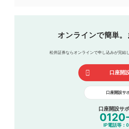
下記の項目に該当すると判断された投稿内容は、掲載を見
本動画コンテンツとは無関係の内容の投稿
他者への誹謗中傷や差別的表現投稿
公序良俗に反する内容の投稿
氏名、住所、電話番号など個人を特定できる情報の
オンラインで簡単。
閉
他のサイトへの誘導や営利目的、広告・宣伝を目的
他者の権利（商標、著作権、その他の知的財産権）
同一内容の多重投稿
松井証券ならオンラインで申し込みが完結
その他当社が不適切と判断した投稿
一度投稿した評価およびコメントの変更・削除はできませ
利用者は、利用者が投稿したコメントの著作権およびその
口座開
諾したものとします。また、利用者は、コメントに関する
コメントは、当社サービスの広告・宣伝、利用促進の目的で
口座開設サ
口座開設サポ
IP電話等：03-