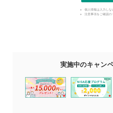
動画が全画
ックすると
個人情報は入力しな
注意事項をご確認の
閉じる
評価・コメ
評価・コメント
マネーサテライトでは利用者同士の情報交換・情報収集などを
できます。利用者は以下の注意事項をご理解のうえ、閲覧およ
実施中のキャン
他の利用者が動画を視聴される際の参考になるコメントをお待
なお、投稿をもって、本注意事項に同意されたものとみなしま
コメントの内容は、当社の公式な見解や意見ではありませ
ません。利用者ご自身の責任で閲覧および投稿を行ってく
当社は、利用者同士、もしくは利用者と第三者間のトラブ
評価およびコメントは当社にて審査のうえ、掲載となりま
ります。また、審査結果および結果の理由についてはお答
といたします。ご了承ください。