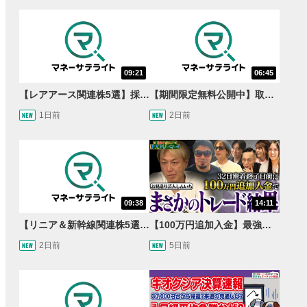
09:21
06:45
【レアアース関連株5選】採泥開始！国産化を目指すレアアースで注目の銘柄は？＜たけぞうNEWS＞
【期間限定無料公開中】取引量世界一の通貨ペアに優位性あり!?ドル/円&ユーロドルのテクニカルを検証！【JINのマンスリーFX戦略】
1日前
2日前
09:38
14:11
【リニア＆新幹線関連株5選】静岡県知事の承認でリニア路線工事進展！北陸新幹線も「小浜・京都ルート」再決定！関連する注目の銘柄は？＜たけぞうNEWS＞
【100万円追加入金】最強億トレ軍団から学ぶ32日間！お見送り芸人しんいちのトレード成果は？【目指せ億トレ！FXドリーマー！#04】
2日前
5日前