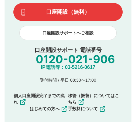
この動画の平均評価が表示されます。（最大評価は5.0
てはお答えできません。各動画コンテンツへの掲載をもっ
です）
口座開設（無料）
て結果のご連絡といたします。ご了承ください。
下記の項目に該当すると判断された投稿内容は、掲載を
見合わせる場合がございます。
口座開設サポートへご相談
本動画コンテンツとは無関係の内容の投稿
他者への誹謗中傷や差別的表現投稿
公序良俗に反する内容の投稿
口座開設サポート 電話番号
氏名、住所、電話番号など個人を特定できる情報の
投稿
他のサイトへの誘導や営利目的、広告・宣伝を目
IP電話等：03-5216-0617
的とした投稿
他者の権利（商標、著作権、その他の知的財産
受付時間 / 平日 08:30〜17:00
権）を侵害するような投稿
同一内容の多重投稿
個人口座開設完了までの流
移管（振替）についてはこ
その他当社が不適切と判断した投稿
れ
ちら
一度投稿した評価およびコメントの変更・削除はできま
はじめての方へ
手数料について
せんので、内容をご確認のうえ投稿してください。
利用者は、利用者が投稿したコメントの著作権およびそ
の他の著作権法上の全権利を当社に対して無償で利用する
ことを承諾したものとします。また、利用者は、コメント