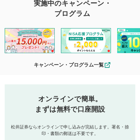
実施中のキャンペーン・
投稿に関する注意
プログラム
マネーサテライトでは利用者同士の情報交換・情報収集など
を目的として、各動画コンテンツに、評価およびコメントの
投稿ができます。利用者は以下の注意事項をご理解のうえ、
閲覧および投稿を行うものとしてください。
他の利用者が動画を視聴される際の参考になるコメントをお
待ちしております。
なお、投稿をもって、本注意事項に同意されたものとみなし
キャンペーン・プログラム一覧
ます。
コメントの内容は、当社の公式な見解や意見ではありま
評価・コメントエリア
1
せん。当社は利用者より投稿された内容について一切の責
星を押下すると1～5段階で評価できます。
任を負いません。利用者ご自身の責任で閲覧および投稿を
オンラインで簡単。
行ってください。
投稿するボタン
2
当社は、利用者同士、もしくは利用者と第三者間のトラ
まずは無料で口座開設
星で評価をすると投稿できます。（お名前とコメント
ブルによって生じた損害に対して一切の責任を負いませ
の入力は任意です）（※コメントは承認制です）
ん。
評価およびコメントは当社にて審査のうえ、掲載となり
松井証券ならオンラインで申し込みが完結します。署名・捺
動画の評価
3
ます。掲載されるまでに日数がかかる場合や掲載されない
印・書類の郵送は不要です。
場合があります。また、審査結果および結果の理由につい