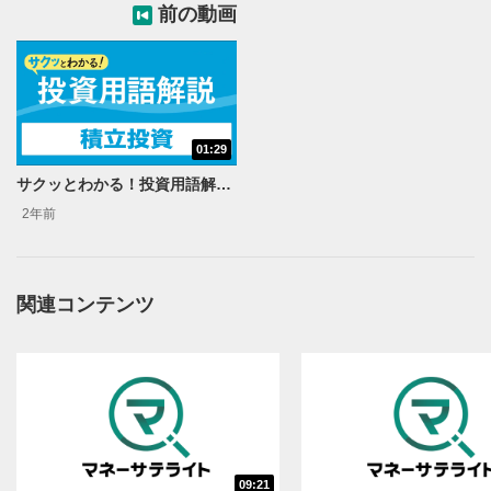
前の動画
01:29
サクッとわかる！投資用語解説〈投信編〉～積立投資～
2年前
関連コンテンツ
動画再生エリア
1
動画再生エリアをクリックすると、動画を再生または
一時停止します。
動画タイトル
2
動画タイトルが表示されます。クリックすると
YouTubeサイトに移動します。
09:21