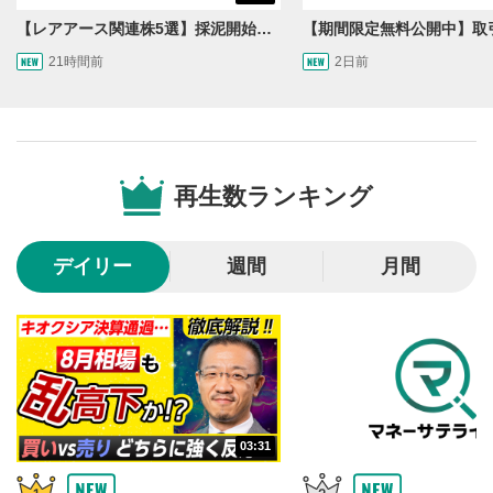
後で見る
3
【レアアース関連株5選】採泥開始！国産化を目指すレアアースで注目の銘柄は？＜たけぞうNEWS＞
クリックするとYouTubeの「後で見る」の再生リスト
21時間前
2日前
に追加されます。
スマートフォンで視聴の場合は動画再生エリア右上のメニュ
ー内にあります。
共有
4
SNSやメールなどで動画を共有・シェアすることがで
再生数ランキング
きます。
スマートフォンで視聴の場合は動画再生エリア右上のメニュ
ー内にあります。
デイリー
週間
月間
シークバー
5
再生位置を示しています。再生したい位置をクリック
するとその位置から動画が再生されます。
再生ボタン
6
動画が再生または一時停止します。
03:31
音量調整
7
スライダーを上下すると音量が調整できます。