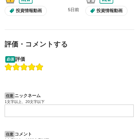
スマートフォンで視聴の場合は端末の音量調節ボタンを利用
5日前
投資情報動画
投資情報動画
してください。
字幕設定
8
クリックすると字幕を付けることができます。
字幕は自動生成です。
評価・コメントする
スマートフォンで視聴の場合は画面右下の設定(歯車マーク)
より選択できます。
13:33
14:57
評価
必須
再生速度/画質の設定
9
操作説明動画
投資情報動画
操作説明動画
画質の選択/再生速度の変更ができます。
スマートフォンで視聴の場合は画面右下の設定(歯車マーク)
2ヶ月前
5日前
投資情報動画
より選択できます。
YouTubeリンク
10
ニックネーム
任意
クリックするとYouTubeサイトに移動します。
1文字以上、20文字以下
全画面表示
11
動画が全画面で表示されます。再度クリックすると元
のサイズに戻ります。
コメント
任意