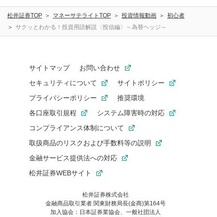
に関する著作者人格権を行使しないことに同意します。利
松井証券TOP
マネーサテライトTOP
投資情報動画
初心者
用者が投稿したコメントは、当社サービスの広告・宣伝、
利用促進の目的で、印刷物・WEBサイト・SNS等に掲載す
サクッとわかる！投資用語解説〈投信編〉～為替ヘッジ～
ることがあります。
サイトマップ
お問い合わせ
セキュリティについて
サイトポリシー
プライバシーポリシー
推奨環境
各口座取引規程
システム障害時の対応
コンプライアンス体制について
取扱商品のリスクおよび手数料等の説明
金融サービス提供法への対応
松井証券WEBサイト
松井証券株式会社
金融商品取引業者 関東財務局長(金商)第164号
お気に入り機能は松井証券の会員限定の機能です。
加入協会：日本証券業協会、一般社団法人
お気に入り登録いただくと、後からいつでもお気に入りのコンテ