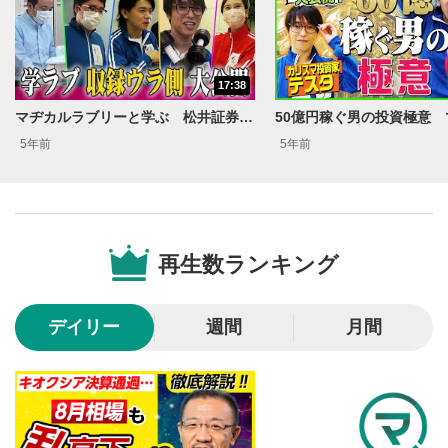
動画タイトル
2
動画タイトルが表示されます。クリックすると
YouTubeサイトに移動します。
17:38
後で見る
3
マヂカルラブリーと学ぶ 松井証券 資産運用！学べるラブリーSeason3 特別編～ウラ側ラブリー～
クリックするとYouTubeの「後で見る」の再生リスト
5年前
5年前
に追加されます。
スマートフォンで視聴の場合は動画再生エリア右上のメニュ
ー内にあります。
共有
4
再生数ランキング
SNSやメールなどで動画を共有・シェアすることがで
きます。
スマートフォンで視聴の場合は動画再生エリア右上のメニュ
ー内にあります。
デイリー
週間
月間
シークバー
5
再生位置を示しています。再生したい位置をクリック
するとその位置から動画が再生されます。
再生ボタン
6