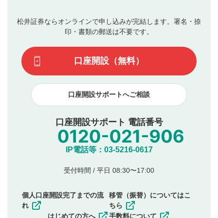
ブルによって生じた損害に対して一切の責任を負いませ
の入力は任意です）（※コメントは承認制です）
ん。
評価およびコメントは当社にて審査のうえ、掲載となり
松井証券ならオンラインで申し込みが完結します。署名・捺
動画の評価
3
ます。掲載されるまでに日数がかかる場合や掲載されない
印・書類の郵送は不要です。
場合があります。また、審査結果および結果の理由につい
この動画の平均評価が表示されます。（最大評価は5.0
てはお答えできません。各動画コンテンツへの掲載をもっ
です）
口座開設（無料）
て結果のご連絡といたします。ご了承ください。
下記の項目に該当すると判断された投稿内容は、掲載を
見合わせる場合がございます。
口座開設サポートへご相談
本動画コンテンツとは無関係の内容の投稿
他者への誹謗中傷や差別的表現投稿
公序良俗に反する内容の投稿
口座開設サポート 電話番号
氏名、住所、電話番号など個人を特定できる情報の
投稿
他のサイトへの誘導や営利目的、広告・宣伝を目
IP電話等：03-5216-0617
的とした投稿
他者の権利（商標、著作権、その他の知的財産
受付時間 / 平日 08:30〜17:00
権）を侵害するような投稿
同一内容の多重投稿
個人口座開設完了までの流
移管（振替）についてはこ
その他当社が不適切と判断した投稿
れ
ちら
一度投稿した評価およびコメントの変更・削除はできま
はじめての方へ
手数料について