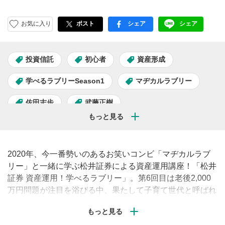
お気に入り
ポスト
シェア
シェア
facebook
LINE
投資信託
初心者
資産形成
学べるラブリーSeason1
マヂカルラブリー
佐田志歩
武藤正樹
2020年、今一番勢いのあるお笑いコンビ「マヂカルラブ
リー」と一緒に学ぶ松井証券による資産運用講座！「松井
証券 資産運用！学べるラブリー」。第6回目は老後2,000
万円問題が注目を浴びる中、果たして子育て世代と呼ばれ
る人たちは生涯いくらお金が必要なのか？を学ぶ。松井証
券の「松井FP～将来シミュレーター～」を使って、マヂ