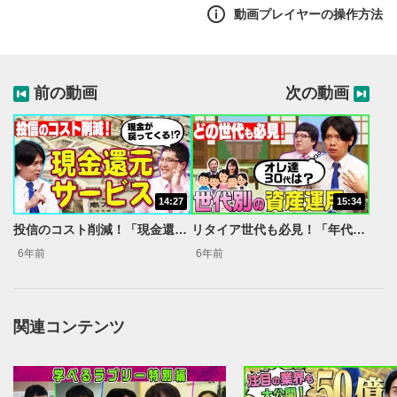
ラブの２人とともに将来の資産形成を学びます。今回も経
動画プレイヤーの操作方法
済アナリスト森永康平さんを講師に迎え、将来設計から必
要資産を算出。月々の積立額をシミュレーションしていき
ます。将来の資産形成に不安がある子育て世代の方々は必
見です！
前の動画
次の動画
14:27
15:34
投信のコスト削減！「現金還元サービス」で超お得マヂカルラブリーと学ぶ 松井証券 資産運用！学べるラブリー #5
リタイア世代も必見！「年代で変わる資産運用」マヂカルラブリーと学ぶ 松井証券 資産運用！学べるラブリー #7
6年前
6年前
関連コンテンツ
動画再生エリア
1
動画再生エリアをクリックすると、動画を再生または
一時停止します。