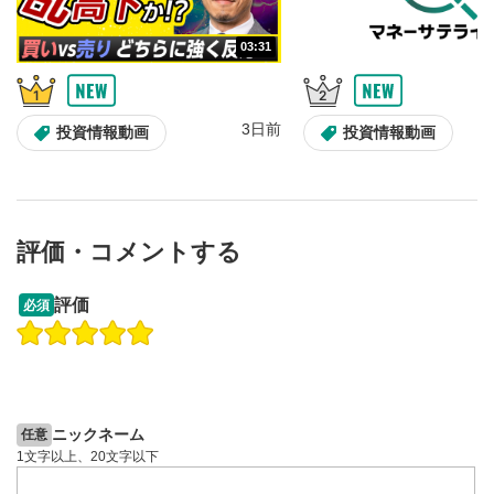
動画が再生または一時停止します。
03:31
音量調整
7
スライダーを上下すると音量が調整できます。
スマートフォンで視聴の場合は端末の音量調節ボタンを利用
3日前
投資情報動画
投資情報動画
してください。
字幕設定
8
クリックすると字幕を付けることができます。
字幕は自動生成です。
評価・コメントする
スマートフォンで視聴の場合は画面右下の設定(歯車マーク)
より選択できます。
09:12
14:57
評価
必須
再生速度/画質の設定
9
操作説明動画
操作説明動画
画質の選択/再生速度の変更ができます。
2ヶ月前
スマートフォンで視聴の場合は画面右下の設定(歯車マーク)
6日前
投資情報動画
投資情報動画
より選択できます。
YouTubeリンク
10
ニックネーム
任意
1文字以上、20文字以下
クリックするとYouTubeサイトに移動します。