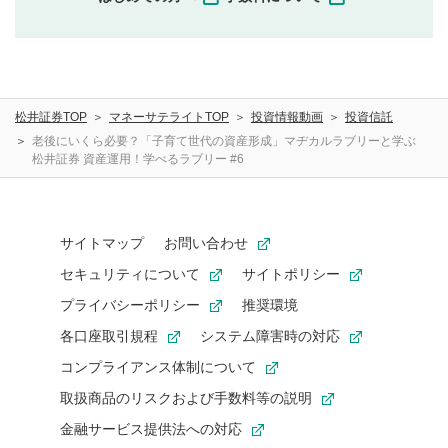
せんので、内容をご確認のうえ投稿してください。
利用者は、利用者が投稿したコメントの著作権およびそ
の他の著作権法上の全権利を当社に対して無償で利用する
ことを承諾したものとします。また、利用者は、コメント
に関する著作者人格権を行使しないことに同意します。利
松井証券TOP
マネーサテライトTOP
投資情報動画
投資信託
用者が投稿したコメントは、当社サービスの広告・宣伝、
利用促進の目的で、印刷物・WEBサイト・SNS等に掲載す
老後にいくら必要？「子育て世代の資産形成」マヂカルラブリーと学ぶ
松井証券 資産運用！学べるラブリー #6
ることがあります。
サイトマップ
お問い合わせ
セキュリティについて
サイトポリシー
プライバシーポリシー
推奨環境
各口座取引規程
システム障害時の対応
コンプライアンス体制について
取扱商品のリスクおよび手数料等の説明
金融サービス提供法への対応