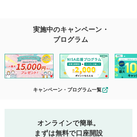
評価・コメントの
実施中のキャンペーン・
投稿に関する注意
プログラム
マネーサテライトでは利用者同士の情報交換・情報収集など
を目的として、各動画コンテンツに、評価およびコメントの
投稿ができます。利用者は以下の注意事項をご理解のうえ、
閲覧および投稿を行うものとしてください。
他の利用者が動画を視聴される際の参考になるコメントをお
待ちしております。
なお、投稿をもって、本注意事項に同意されたものとみなし
キャンペーン・プログラム一覧
ます。
コメントの内容は、当社の公式な見解や意見ではありま
評価・コメントエリア
1
せん。当社は利用者より投稿された内容について一切の責
星を押下すると1～5段階で評価できます。
任を負いません。利用者ご自身の責任で閲覧および投稿を
オンラインで簡単。
行ってください。
投稿するボタン
2
当社は、利用者同士、もしくは利用者と第三者間のトラ
まずは無料で口座開設
星で評価をすると投稿できます。（お名前とコメント