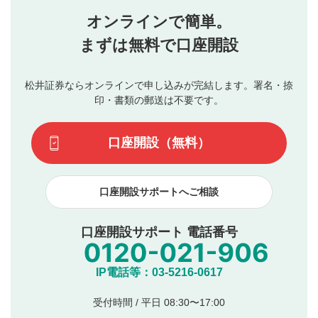
星を押下すると1～5段階で評価できます。
任を負いません。利用者ご自身の責任で閲覧および投稿を
オンラインで簡単。
行ってください。
投稿するボタン
2
当社は、利用者同士、もしくは利用者と第三者間のトラ
まずは無料で口座開設
星で評価をすると投稿できます。（お名前とコメント
ブルによって生じた損害に対して一切の責任を負いませ
の入力は任意です）（※コメントは承認制です）
ん。
評価およびコメントは当社にて審査のうえ、掲載となり
松井証券ならオンラインで申し込みが完結します。署名・捺
動画の評価
3
ます。掲載されるまでに日数がかかる場合や掲載されない
印・書類の郵送は不要です。
場合があります。また、審査結果および結果の理由につい
この動画の平均評価が表示されます。（最大評価は5.0
てはお答えできません。各動画コンテンツへの掲載をもっ
です）
口座開設（無料）
て結果のご連絡といたします。ご了承ください。
下記の項目に該当すると判断された投稿内容は、掲載を
見合わせる場合がございます。
口座開設サポートへご相談
本動画コンテンツとは無関係の内容の投稿
他者への誹謗中傷や差別的表現投稿
公序良俗に反する内容の投稿
口座開設サポート 電話番号
氏名、住所、電話番号など個人を特定できる情報の
投稿
他のサイトへの誘導や営利目的、広告・宣伝を目
IP電話等：03-5216-0617
的とした投稿
他者の権利（商標、著作権、その他の知的財産
受付時間 / 平日 08:30〜17:00
権）を侵害するような投稿