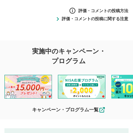
評価・コメントの投稿方法
評価・コメントの投稿に関する注意
評価・コメントの
実施中のキャンペーン・
投稿に関する注意
プログラム
マネーサテライトでは利用者同士の情報交換・情報収集など
を目的として、各動画コンテンツに、評価およびコメントの
投稿ができます。利用者は以下の注意事項をご理解のうえ、
閲覧および投稿を行うものとしてください。
他の利用者が動画を視聴される際の参考になるコメントをお
待ちしております。
なお、投稿をもって、本注意事項に同意されたものとみなし
キャンペーン・プログラム一覧
ます。
コメントの内容は、当社の公式な見解や意見ではありま
評価・コメントエリア
1
せん。当社は利用者より投稿された内容について一切の責