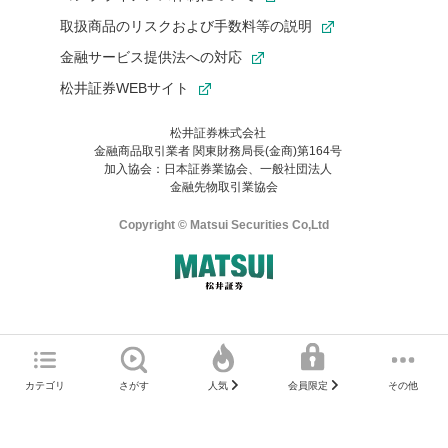
取扱商品のリスクおよび手数料等の説明
金融サービス提供法への対応
松井証券WEBサイト
松井証券株式会社
金融商品取引業者 関東財務局長(金商)第164号
お気に入り機能は松井証券の会員限定の機能です。
加入協会：日本証券業協会、一般社団法人
お気に入り登録いただくと、後からいつでもお気に入りのコンテ
金融先物取引業協会
ンツを一覧でご確認いただけます。
ご利用いただくには口座開設が必要です。
Copyright © Matsui Securities Co,Ltd
すでに松井証券の口座をお持ちでお気に入り登録ができない場合
はご利用の端末で一度ログインしてください。
口座開設(無料)
ご利用の環境(Internet Explorer)は、本サイトの
推奨環境外
のた
マネーサテライトのWEBサイトへようこそ
め、
一部の機能が正常に動作しない可能性があります。
ログイン
直前にご覧いただいていたWEBサイトは、当社が作成したもので
カテゴリ
さがす
その他
人気
会員限定
Microsoft Edge
などをご利用ください。
はありません。
そこに掲載されている感想や評価はあくまでもWEBサイトの作成
口座開設サポート 電話番号