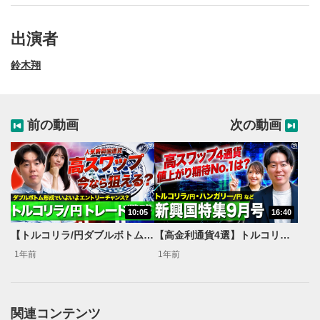
出演者
鈴木翔
前の動画
次の動画
10:05
16:40
動画再生エリア
1
【トルコリラ/円ダブルボトム形成でエントリーチャンス到来？】高スワップ生活今なら狙える？今後のトレード戦略を解説します！【新興国通貨見通し】
【高金利通貨4選】トルコリラ/円などのエントリー・イグジットポイントを検証！【新興国通貨見通し】
動画再生エリアをクリックすると、動画を再生または
1年前
1年前
一時停止します。
動画タイトル
2
関連コンテンツ
動画タイトルが表示されます。クリックすると