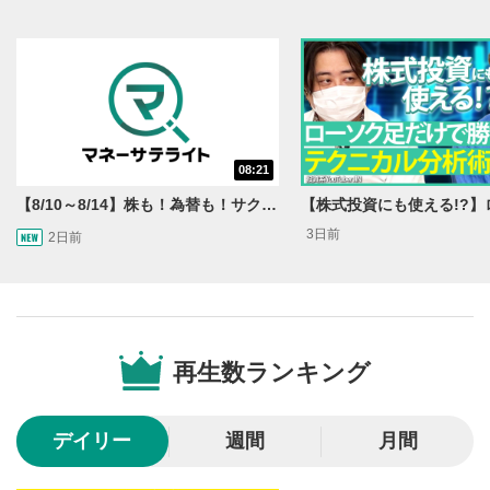
YouTubeサイトに移動します。
後で見る
3
クリックするとYouTubeの「後で見る」の再生リスト
に追加されます。
スマートフォンで視聴の場合は動画再生エリア右上のメニュ
ー内にあります。
08:21
共有
4
【8/10～8/14】株も！為替も！サクッと！来週のマーケット見通し＜Next View＞
SNSやメールなどで動画を共有・シェアすることがで
3日前
2日前
きます。
スマートフォンで視聴の場合は動画再生エリア右上のメニュ
ー内にあります。
シークバー
5
再生位置を示しています。再生したい位置をクリック
再生数ランキング
するとその位置から動画が再生されます。
再生ボタン
6
デイリー
週間
月間
動画が再生または一時停止します。