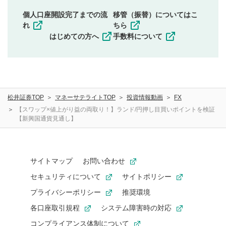
同一内容の多重投稿
個人口座開設完了までの流
移管（振替）についてはこ
その他当社が不適切と判断した投稿
れ
ちら
一度投稿した評価およびコメントの変更・削除はできま
はじめての方へ
手数料について
せんので、内容をご確認のうえ投稿してください。
利用者は、利用者が投稿したコメントの著作権およびそ
の他の著作権法上の全権利を当社に対して無償で利用する
ことを承諾したものとします。また、利用者は、コメント
に関する著作者人格権を行使しないことに同意します。利
松井証券TOP
マネーサテライトTOP
投資情報動画
FX
用者が投稿したコメントは、当社サービスの広告・宣伝、
利用促進の目的で、印刷物・WEBサイト・SNS等に掲載す
【スワップ×値上がり益の両取り！】ランド/円押し目買いポイントを検証
【新興国通貨見通し】
ることがあります。
サイトマップ
お問い合わせ
セキュリティについて
サイトポリシー
プライバシーポリシー
推奨環境
各口座取引規程
システム障害時の対応
コンプライアンス体制について