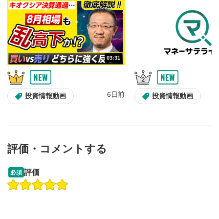
音量調整
7
スライダーを上下すると音量が調整できます。
スマートフォンで視聴の場合は端末の音量調節ボタンを利用
してください。
字幕設定
8
03:31
クリックすると字幕を付けることができます。
字幕は自動生成です。
スマートフォンで視聴の場合は画面右下の設定(歯車マーク)
6日前
投資情報動画
投資情報動画
より選択できます。
再生速度/画質の設定
9
画質の選択/再生速度の変更ができます。
スマートフォンで視聴の場合は画面右下の設定(歯車マーク)
より選択できます。
評価・コメントする
YouTubeリンク
10
13:33
14:57
評価
必須
クリックするとYouTubeサイトに移動します。
操作説明動画
投資情報動画
操作説明動画
全画面表示
11
2ヶ月前
6日前
投資情報動画
動画が全画面で表示されます。再度クリックすると元