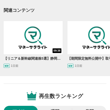
操作メニュー
2
関連コンテンツ
動画再生エリアにマウスを乗せると表示されます。
再生/一時停止
3
動画を再生または一時停止します。
10秒戻し/10秒送り
4
10秒、動画を巻き戻し/早送りします。
09:38
シークバー
5
【リニア＆新幹線関連株5選】静岡県知事の承認でリニア路線工事進展！北陸新幹線も「小浜・京都ルート」再決定！関連する注目の銘柄は？＜たけぞうNEWS＞
再生位置を示しています。再生したい位置をクリック
するとその位置から動画が再生されます。
1日前
1日前
画質/再生速度の設定
6
画質の選択/再生速度の変更ができます。
音量調整
7
再生数ランキング
スライダーを上下すると音量が調整できます。
全画面表示
8