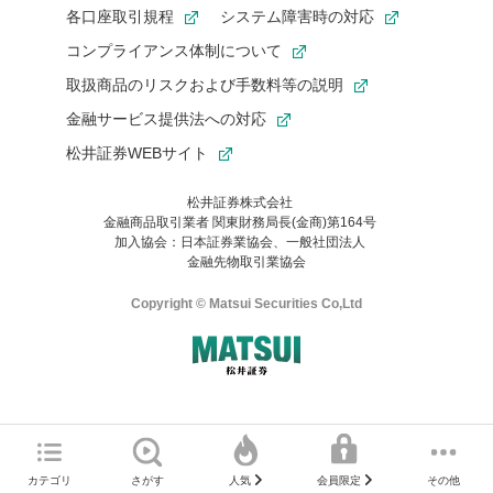
各口座取引規程
システム障害時の対応
コンプライアンス体制について
取扱商品のリスクおよび手数料等の説明
金融サービス提供法への対応
松井証券WEBサイト
松井証券株式会社
金融商品取引業者 関東財務局長(金商)第164号
お気に入り機能は松井証券の会員限定の機能です。
加入協会：日本証券業協会、一般社団法人
お気に入り登録いただくと、後からいつでもお気に入りのコンテ
金融先物取引業協会
ンツを一覧でご確認いただけます。
ご利用いただくには口座開設が必要です。
Copyright © Matsui Securities Co,Ltd
すでに松井証券の口座をお持ちでお気に入り登録ができない場合
はご利用の端末で一度ログインしてください。
口座開設(無料)
ご利用の環境(Internet Explorer)は、本サイトの
推奨環境外
のた
マネーサテライトのWEBサイトへようこそ
め、
一部の機能が正常に動作しない可能性があります。
ログイン
直前にご覧いただいていたWEBサイトは、当社が作成したもので
カテゴリ
さがす
その他
人気
会員限定