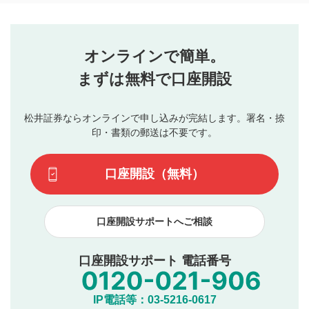
コメントの内容は、当社の公式な見解や意見ではありま
評価・コメントエリア
1
せん。当社は利用者より投稿された内容について一切の責
星を押下すると1～5段階で評価できます。
任を負いません。利用者ご自身の責任で閲覧および投稿を
オンラインで簡単。
行ってください。
投稿するボタン
2
当社は、利用者同士、もしくは利用者と第三者間のトラ
まずは無料で口座開設
星で評価をすると投稿できます。（お名前とコメント
ブルによって生じた損害に対して一切の責任を負いませ
の入力は任意です）（※コメントは承認制です）
ん。
評価およびコメントは当社にて審査のうえ、掲載となり
松井証券ならオンラインで申し込みが完結します。署名・捺
動画の評価
3
ます。掲載されるまでに日数がかかる場合や掲載されない
印・書類の郵送は不要です。
場合があります。また、審査結果および結果の理由につい
この動画の平均評価が表示されます。（最大評価は5.0
てはお答えできません。各動画コンテンツへの掲載をもっ
です）
口座開設（無料）
て結果のご連絡といたします。ご了承ください。
下記の項目に該当すると判断された投稿内容は、掲載を
見合わせる場合がございます。
口座開設サポートへご相談
本動画コンテンツとは無関係の内容の投稿
他者への誹謗中傷や差別的表現投稿
公序良俗に反する内容の投稿
口座開設サポート 電話番号
氏名、住所、電話番号など個人を特定できる情報の
投稿
他のサイトへの誘導や営利目的、広告・宣伝を目
IP電話等：03-5216-0617