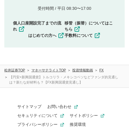
的とした投稿
他者の権利（商標、著作権、その他の知的財産
受付時間 / 平日 08:30〜17:00
権）を侵害するような投稿
同一内容の多重投稿
個人口座開設完了までの流
移管（振替）についてはこ
その他当社が不適切と判断した投稿
れ
ちら
一度投稿した評価およびコメントの変更・削除はできま
はじめての方へ
手数料について
せんので、内容をご確認のうえ投稿してください。
利用者は、利用者が投稿したコメントの著作権およびそ
の他の著作権法上の全権利を当社に対して無償で利用する
ことを承諾したものとします。また、利用者は、コメント
に関する著作者人格権を行使しないことに同意します。利
松井証券TOP
マネーサテライトTOP
投資情報動画
FX
用者が投稿したコメントは、当社サービスの広告・宣伝、
利用促進の目的で、印刷物・WEBサイト・SNS等に掲載す
【円安×新興国通貨】トルコリラ・メキシコペソなどファンダ的見通し
は？新たな好材料も？【FX新興国通貨見通し】
ることがあります。
サイトマップ
お問い合わせ
セキュリティについて
サイトポリシー
プライバシーポリシー
推奨環境