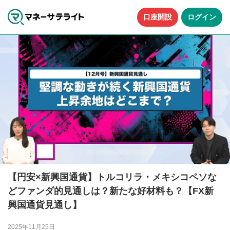
口座開設
ログイン
【円安×新興国通貨】トルコリラ・メキシコペソな
どファンダ的見通しは？新たな好材料も？【FX新
興国通貨見通し】
2025年11月25日