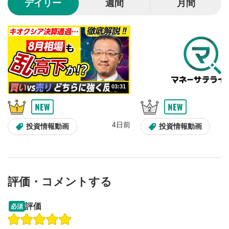
デイリー
週間
月間
動画が全画面で表示されます。再度クリックすると元
のサイズに戻ります。
03:31
4日前
投資情報動画
投資情報動画
評価・コメントする
13:33
14:57
評価
必須
操作説明動画
投資情報動画
操作説明動画