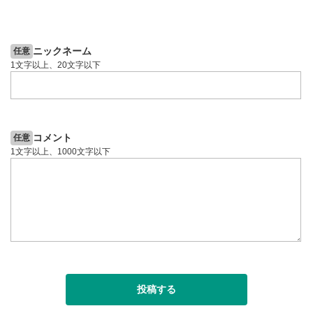
2ヶ月前
4日前
投資情報動画
ニックネーム
任意
1文字以上、20文字以下
コメント
任意
1文字以上、1000文字以下
投稿する