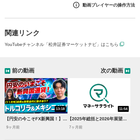
#FX #新興国通貨 #トルコリラ
動画プレイヤーの操作方法
関連リンク
YouTubeチャンネル「松井証券マーケットナビ」はこちら
前の動画
次の動画
13:18
11:54
動画再生エリア
1
【円安の今こそFX新興国！】トルコリラ&メキシコペソの買い時売り時をテクニカル分析【新興国通貨見通し】
【2025年総括と2026年展望】トルコリラ・メキシコペソ来年の注目ポイントは？/円安・米ドル安でスワップ狙いの投資妙味が継続!?【新興国通貨見通し】
動画再生エリアをクリックすると、動画を再生または
9ヶ月前
7ヶ月前
一時停止します。