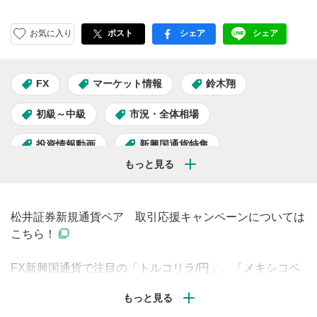
お気に入り
ポスト
シェア
シェア
facebook
LINE
FX
マーケット情報
鈴木翔
初級～中級
市況・全体相場
投資情報動画
新興国通貨特集
松井証券新規通貨ペア 取引応援キャンペーンについては
こちら！
FX新興国通貨で注目の「トルコリラ/円」、「メキシコペ
ソ/円」、「南アフリカランド/円」の見通しについて、松
井証券マーケットアナリストの鈴木翔が解説します。