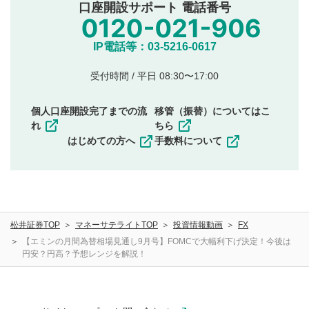
公序良俗に反する内容の投稿
口座開設サポート 電話番号
氏名、住所、電話番号など個人を特定できる情報の
投稿
他のサイトへの誘導や営利目的、広告・宣伝を目
IP電話等：03-5216-0617
的とした投稿
他者の権利（商標、著作権、その他の知的財産
受付時間 / 平日 08:30〜17:00
権）を侵害するような投稿
同一内容の多重投稿
個人口座開設完了までの流
移管（振替）についてはこ
その他当社が不適切と判断した投稿
れ
ちら
一度投稿した評価およびコメントの変更・削除はできま
はじめての方へ
手数料について
せんので、内容をご確認のうえ投稿してください。
利用者は、利用者が投稿したコメントの著作権およびそ
の他の著作権法上の全権利を当社に対して無償で利用する
ことを承諾したものとします。また、利用者は、コメント
に関する著作者人格権を行使しないことに同意します。利
松井証券TOP
マネーサテライトTOP
投資情報動画
FX
用者が投稿したコメントは、当社サービスの広告・宣伝、
利用促進の目的で、印刷物・WEBサイト・SNS等に掲載す
【エミンの月間為替相場見通し9月号】FOMCで大幅利下げ決定！今後は
円安？円高？予想レンジを解説！
ることがあります。