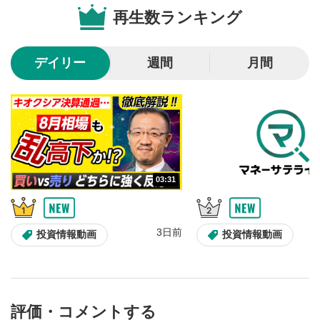
再生数ランキング
スライダーを上下すると音量が調整できます。
スマートフォンで視聴の場合は端末の音量調節ボタンを利用
してください。
デイリー
週間
月間
字幕設定
8
クリックすると字幕を付けることができます。
字幕は自動生成です。
スマートフォンで視聴の場合は画面右下の設定(歯車マーク)
より選択できます。
再生速度/画質の設定
9
画質の選択/再生速度の変更ができます。
03:31
スマートフォンで視聴の場合は画面右下の設定(歯車マーク)
より選択できます。
YouTubeリンク
10
3日前
投資情報動画
投資情報動画
クリックするとYouTubeサイトに移動します。
全画面表示
11
動画が全画面で表示されます。再度クリックすると元
評価・コメントする
のサイズに戻ります。