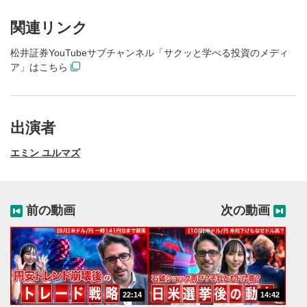
関連リンク
松井証券YouTubeサブチャンネル「サクッと学べる投資のメディ
ア」はこちら
出演者
エミン ユルマズ
前の動画
次の動画
動画再生エリア
1
動画再生エリアをクリックすると、動画を再生または
一時停止します。
動画タイトル
2
動画タイトルが表示されます。クリックすると
22:14
14:42