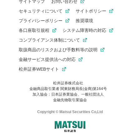
サイトマップ
お問い合わせ
セキュリティについて
サイトポリシー
プライバシーポリシー
推奨環境
各口座取引規程
システム障害時の対応
コンプライアンス体制について
取扱商品のリスクおよび手数料等の説明
金融サービス提供法への対応
松井証券WEBサイト
松井証券株式会社
金融商品取引業者 関東財務局長(金商)第164号
お気に入り機能は松井証券の会員限定の機能です。
加入協会：日本証券業協会、一般社団法人
お気に入り登録いただくと、後からいつでもお気に入りのコンテ
金融先物取引業協会
ンツを一覧でご確認いただけます。
ご利用いただくには口座開設が必要です。
Copyright © Matsui Securities Co,Ltd
すでに松井証券の口座をお持ちでお気に入り登録ができない場合
はご利用の端末で一度ログインしてください。
口座開設(無料)