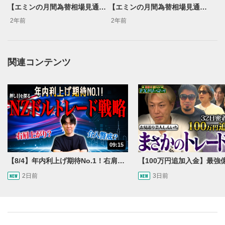
YouTubeサイトに移動します。
【エミンの月間為替相場見通し8月号】米ドル/円 乱高下の背景と今後の予想レンジを解説！
【エミンの月間為替相場見通し10月号】石破ショックの再来か それともドル高か 日米選挙後の動向を解説！＜米ドル/円＞
後で見る
2年前
2年前
3
クリックするとYouTubeの「後で見る」の再生リスト
に追加されます。
スマートフォンで視聴の場合は動画再生エリア右上のメニュ
関連コンテンツ
ー内にあります。
共有
4
SNSやメールなどで動画を共有・シェアすることがで
きます。
スマートフォンで視聴の場合は動画再生エリア右上のメニュ
ー内にあります。
シークバー
09:15
5
再生位置を示しています。再生したい位置をクリック
【8/4】年内利上げ期待No.1！右肩上がりNZドル/円のトレード戦略【世界情勢からみるFXトレンド通貨ペア】
するとその位置から動画が再生されます。
2日前
3日前
再生ボタン
6
動画が再生または一時停止します。
音量調整
7