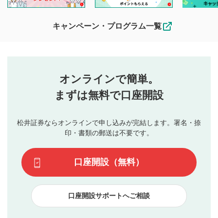
他の利用者が動画を視聴される際の参考になるコメントをお
待ちしております。
なお、投稿をもって、本注意事項に同意されたものとみなし
キャンペーン・プログラム一覧
ます。
コメントの内容は、当社の公式な見解や意見ではありま
評価・コメントエリア
1
せん。当社は利用者より投稿された内容について一切の責
星を押下すると1～5段階で評価できます。
任を負いません。利用者ご自身の責任で閲覧および投稿を
オンラインで簡単。
行ってください。
投稿するボタン
2
当社は、利用者同士、もしくは利用者と第三者間のトラ
まずは無料で口座開設
星で評価をすると投稿できます。（お名前とコメント
ブルによって生じた損害に対して一切の責任を負いませ
の入力は任意です）（※コメントは承認制です）
ん。
評価およびコメントは当社にて審査のうえ、掲載となり
松井証券ならオンラインで申し込みが完結します。署名・捺
動画の評価
3
ます。掲載されるまでに日数がかかる場合や掲載されない
印・書類の郵送は不要です。
場合があります。また、審査結果および結果の理由につい
この動画の平均評価が表示されます。（最大評価は5.0
てはお答えできません。各動画コンテンツへの掲載をもっ
です）
口座開設（無料）
て結果のご連絡といたします。ご了承ください。
下記の項目に該当すると判断された投稿内容は、掲載を
見合わせる場合がございます。
口座開設サポートへご相談
本動画コンテンツとは無関係の内容の投稿
他者への誹謗中傷や差別的表現投稿