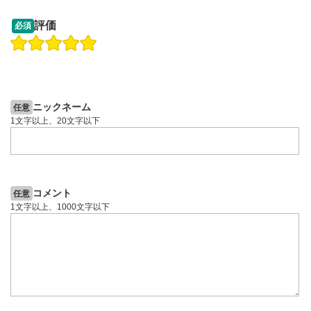
09:12
14:57
評価
必須
操作説明動画
操作説明動画
2ヶ月前
6日前
投資情報動画
投資情報動画
ニックネーム
任意
1文字以上、20文字以下
コメント
任意
1文字以上、1000文字以下