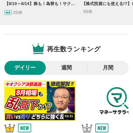
再生位置を示しています。再生したい位置をクリック
【8/10～8/14】株も！為替も！サクッと！来週のマーケット見通し＜Next View＞
するとその位置から動画が再生されます。
3日前
2日前
画質/再生速度の設定
6
画質の選択/再生速度の変更ができます。
音量調整
7
再生数ランキング
スライダーを上下すると音量が調整できます。
全画面表示
8
デイリー
週間
月間
動画が全画面で表示されます。再度クリックすると元
のサイズに戻ります。
03:31