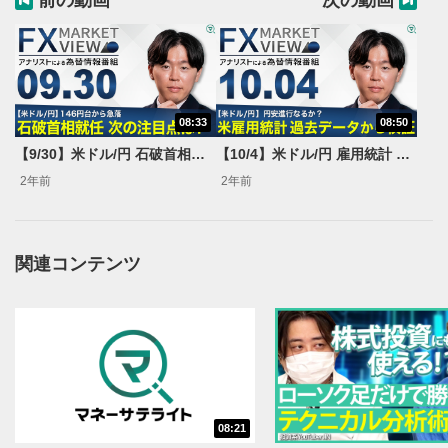
前の動画
次の動画
08:33
08:50
動画再生エリア
1
【9/30】米ドル/円 石破首相就任 次の注目点は?＜FX MARKET VIEW＞
【10/4】米ドル/円 雇用統計 過去データから検証＜FX MARKET VIEW＞
動画再生エリアをクリックすると、動画を再生または
2年前
2年前
一時停止します。
操作メニュー
2
動画再生エリアにマウスを乗せると表示されます。
関連コンテンツ
再生/一時停止
3
動画を再生または一時停止します。
10秒戻し/10秒送り
4
10秒、動画を巻き戻し/早送りします。
シークバー
08:21
5