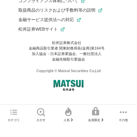
コンプライアンス体制について
取扱商品のリスクおよび手数料等の説明
金融サービス提供法への対応
松井証券WEBサイト
松井証券株式会社
金融商品取引業者 関東財務局長(金商)第164号
お気に入り機能は松井証券の会員限定の機能です。
加入協会：日本証券業協会、一般社団法人
お気に入り登録いただくと、後からいつでもお気に入りのコンテ
金融先物取引業協会
ンツを一覧でご確認いただけます。
ご利用いただくには口座開設が必要です。
Copyright © Matsui Securities Co,Ltd
すでに松井証券の口座をお持ちでお気に入り登録ができない場合
はご利用の端末で一度ログインしてください。
口座開設(無料)
ご利用の環境(Internet Explorer)は、本サイトの
推奨環境外
のた
マネーサテライトのWEBサイトへようこそ
め、
一部の機能が正常に動作しない可能性があります。
ログイン
直前にご覧いただいていたWEBサイトは、当社が作成したもので
カテゴリ
さがす
その他
人気
会員限定
Microsoft Edge
などをご利用ください。
はありません。
そこに掲載されている感想や評価はあくまでもWEBサイトの作成
口座開設サポート 電話番号