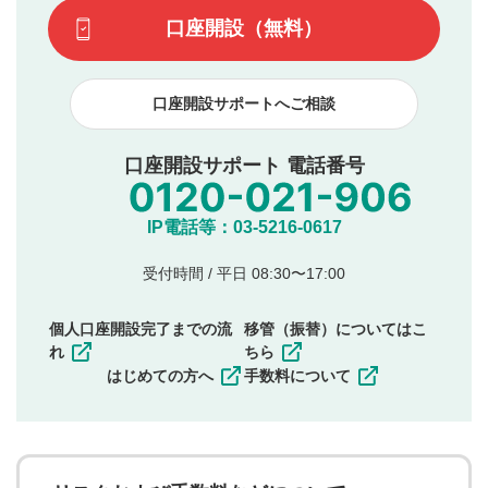
てはお答えできません。各動画コンテンツへの掲載をもっ
です）
口座開設（無料）
て結果のご連絡といたします。ご了承ください。
下記の項目に該当すると判断された投稿内容は、掲載を
見合わせる場合がございます。
口座開設サポートへご相談
本動画コンテンツとは無関係の内容の投稿
他者への誹謗中傷や差別的表現投稿
公序良俗に反する内容の投稿
口座開設サポート 電話番号
氏名、住所、電話番号など個人を特定できる情報の
投稿
他のサイトへの誘導や営利目的、広告・宣伝を目
IP電話等：03-5216-0617
的とした投稿
他者の権利（商標、著作権、その他の知的財産
受付時間 / 平日 08:30〜17:00
権）を侵害するような投稿
同一内容の多重投稿
個人口座開設完了までの流
移管（振替）についてはこ
その他当社が不適切と判断した投稿
れ
ちら
一度投稿した評価およびコメントの変更・削除はできま
はじめての方へ
手数料について
せんので、内容をご確認のうえ投稿してください。
利用者は、利用者が投稿したコメントの著作権およびそ
の他の著作権法上の全権利を当社に対して無償で利用する
ことを承諾したものとします。また、利用者は、コメント
に関する著作者人格権を行使しないことに同意します。利