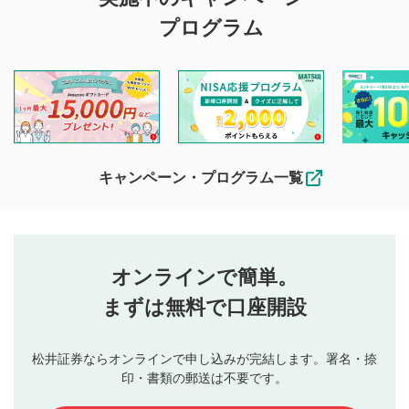
投稿に関する注意
プログラム
マネーサテライトでは利用者同士の情報交換・情報収集など
を目的として、各動画コンテンツに、評価およびコメントの
投稿ができます。利用者は以下の注意事項をご理解のうえ、
閲覧および投稿を行うものとしてください。
他の利用者が動画を視聴される際の参考になるコメントをお
待ちしております。
なお、投稿をもって、本注意事項に同意されたものとみなし
キャンペーン・プログラム一覧
ます。
コメントの内容は、当社の公式な見解や意見ではありま
評価・コメントエリア
1
せん。当社は利用者より投稿された内容について一切の責
星を押下すると1～5段階で評価できます。
任を負いません。利用者ご自身の責任で閲覧および投稿を
オンラインで簡単。
行ってください。
投稿するボタン
2
当社は、利用者同士、もしくは利用者と第三者間のトラ
まずは無料で口座開設
星で評価をすると投稿できます。（お名前とコメント
ブルによって生じた損害に対して一切の責任を負いませ
の入力は任意です）（※コメントは承認制です）
ん。
評価およびコメントは当社にて審査のうえ、掲載となり
松井証券ならオンラインで申し込みが完結します。署名・捺
動画の評価
3
ます。掲載されるまでに日数がかかる場合や掲載されない
印・書類の郵送は不要です。
場合があります。また、審査結果および結果の理由につい
この動画の平均評価が表示されます。（最大評価は5.0