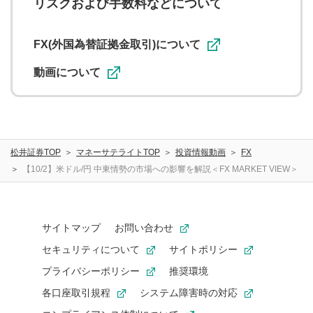
リスクおよび手数料などについて
用者が投稿したコメントは、当社サービスの広告・宣伝、
利用促進の目的で、印刷物・WEBサイト・SNS等に掲載す
ることがあります。
FX(外国為替証拠金取引)について
動画について
松井証券TOP
マネーサテライトTOP
投資情報動画
FX
【10/2】米ドル/円 中東情勢の市場への影響を解説＜FX MARKET VIEW＞
サイトマップ
お問い合わせ
セキュリティについて
サイトポリシー
プライバシーポリシー
推奨環境
各口座取引規程
システム障害時の対応