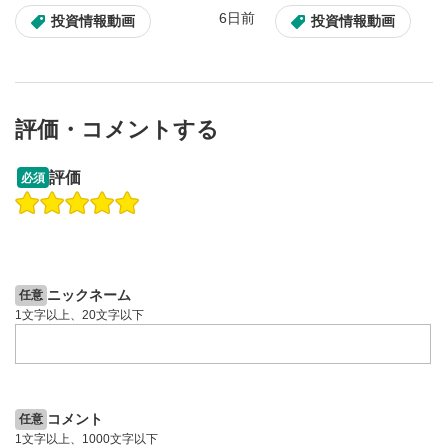
6日前
投資情報動画
投資情報動画
評価・コメントする
13:33
14:57
評価
必須
操作説明動画
投資情報動画
操作説明動画
2ヶ月前
6日前
投資情報動画
ニックネーム
任意
1文字以上、20文字以下
コメント
任意
1文字以上、1000文字以下