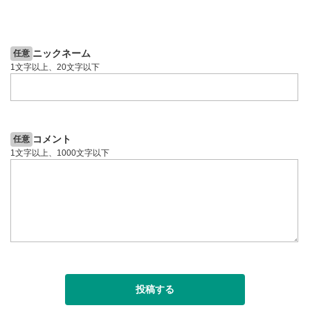
全画面表示
11
2ヶ月前
6日前
投資情報動画
動画が全画面で表示されます。再度クリックすると元
のサイズに戻ります。
ニックネーム
任意
1文字以上、20文字以下
コメント
任意
1文字以上、1000文字以下
投稿する