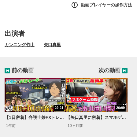
動画プレイヤーの操作方法
出演者
カンニング竹山
矢口真里
前の動画
次の動画
29:21
26:09
動画再生エリア
1
【1日密着】弁護士兼FXトレーダー！超多忙でも毎日+10万円稼ぐ極意とは？【FXトーク！】
【矢口真里に密着】スマホゲーム時間➡FX始めたら+6万円！/スマホゲーム感覚でできるFX【カンニング竹山のFXトーク！】
動画再生エリアをクリックすると、動画を再生または
1年前
10ヶ月前
一時停止します。