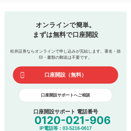
コメントの内容は、当社の公式な見解や意見ではありま
評価・コメントエリア
1
せん。当社は利用者より投稿された内容について一切の責
星を押下すると1～5段階で評価できます。
任を負いません。利用者ご自身の責任で閲覧および投稿を
オンラインで簡単。
行ってください。
投稿するボタン
2
当社は、利用者同士、もしくは利用者と第三者間のトラ
まずは無料で口座開設
星で評価をすると投稿できます。（お名前とコメント
ブルによって生じた損害に対して一切の責任を負いませ
の入力は任意です）（※コメントは承認制です）
ん。
評価およびコメントは当社にて審査のうえ、掲載となり
松井証券ならオンラインで申し込みが完結します。署名・捺
動画の評価
3
ます。掲載されるまでに日数がかかる場合や掲載されない
印・書類の郵送は不要です。
場合があります。また、審査結果および結果の理由につい
この動画の平均評価が表示されます。（最大評価は5.0
てはお答えできません。各動画コンテンツへの掲載をもっ
です）
口座開設（無料）
て結果のご連絡といたします。ご了承ください。
下記の項目に該当すると判断された投稿内容は、掲載を
見合わせる場合がございます。
口座開設サポートへご相談
本動画コンテンツとは無関係の内容の投稿
他者への誹謗中傷や差別的表現投稿
公序良俗に反する内容の投稿
口座開設サポート 電話番号
氏名、住所、電話番号など個人を特定できる情報の
投稿
他のサイトへの誘導や営利目的、広告・宣伝を目
IP電話等：03-5216-0617