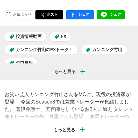
お気に入り
ポスト
シェア
シェア
facebook
LINE
投資情報動画
FX
カンニング竹山のFXトーク！
カンニング竹山
矢口真里
お笑い芸人カンニング竹山さんをMCに、現役の投資家が
登場！ 今回のSeason8では兼業トレーダーが集結しまし
た。 普段弁護士、美容師をしているお2人に加え タレント
兼トレーダーの矢口真里さんも登場！ 兼業トレーダーの
普段見れない生活からトレードのテクニックまでお届けし
ます。