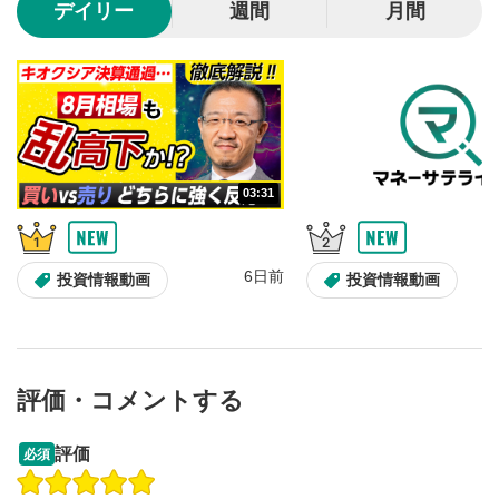
デイリー
週間
月間
動画が再生または一時停止します。
音量調整
7
スライダーを上下すると音量が調整できます。
スマートフォンで視聴の場合は端末の音量調節ボタンを利用
してください。
字幕設定
8
03:31
クリックすると字幕を付けることができます。
字幕は自動生成です。
スマートフォンで視聴の場合は画面右下の設定(歯車マーク)
6日前
投資情報動画
投資情報動画
より選択できます。
再生速度/画質の設定
9
画質の選択/再生速度の変更ができます。
スマートフォンで視聴の場合は画面右下の設定(歯車マーク)
より選択できます。
評価・コメントする
YouTubeリンク
10
13:33
14:57
評価
必須
クリックするとYouTubeサイトに移動します。
操作説明動画
投資情報動画
操作説明動画