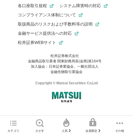
各口座取引規程
システム障害時の対応
コンプライアンス体制について
取扱商品のリスクおよび手数料等の説明
金融サービス提供法への対応
松井証券WEBサイト
松井証券株式会社
金融商品取引業者 関東財務局長(金商)第164号
お気に入り機能は松井証券の会員限定の機能です。
加入協会：日本証券業協会、一般社団法人
お気に入り登録いただくと、後からいつでもお気に入りのコンテ
金融先物取引業協会
ンツを一覧でご確認いただけます。
ご利用いただくには口座開設が必要です。
Copyright © Matsui Securities Co,Ltd
すでに松井証券の口座をお持ちでお気に入り登録ができない場合
はご利用の端末で一度ログインしてください。
口座開設(無料)
ご利用の環境(Internet Explorer)は、本サイトの
推奨環境外
のた
マネーサテライトのWEBサイトへようこそ
め、
一部の機能が正常に動作しない可能性があります。
ログイン
直前にご覧いただいていたWEBサイトは、当社が作成したもので
カテゴリ
さがす
その他
人気
会員限定