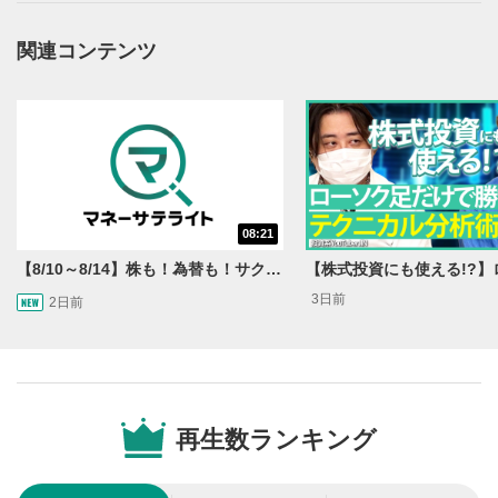
動画タイトル
2
関連コンテンツ
動画タイトルが表示されます。クリックすると
YouTubeサイトに移動します。
後で見る
3
クリックするとYouTubeの「後で見る」の再生リスト
に追加されます。
スマートフォンで視聴の場合は動画再生エリア右上のメニュ
ー内にあります。
08:21
共有
4
【8/10～8/14】株も！為替も！サクッと！来週のマーケット見通し＜Next View＞
SNSやメールなどで動画を共有・シェアすることがで
3日前
2日前
きます。
スマートフォンで視聴の場合は動画再生エリア右上のメニュ
ー内にあります。
シークバー
5
再生位置を示しています。再生したい位置をクリック
再生数ランキング
するとその位置から動画が再生されます。
再生ボタン
6