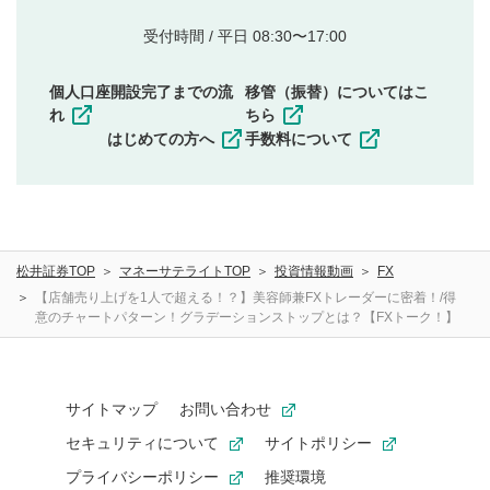
的とした投稿
他者の権利（商標、著作権、その他の知的財産
受付時間 / 平日 08:30〜17:00
権）を侵害するような投稿
同一内容の多重投稿
個人口座開設完了までの流
移管（振替）についてはこ
その他当社が不適切と判断した投稿
れ
ちら
一度投稿した評価およびコメントの変更・削除はできま
はじめての方へ
手数料について
せんので、内容をご確認のうえ投稿してください。
利用者は、利用者が投稿したコメントの著作権およびそ
の他の著作権法上の全権利を当社に対して無償で利用する
ことを承諾したものとします。また、利用者は、コメント
に関する著作者人格権を行使しないことに同意します。利
松井証券TOP
マネーサテライトTOP
投資情報動画
FX
用者が投稿したコメントは、当社サービスの広告・宣伝、
利用促進の目的で、印刷物・WEBサイト・SNS等に掲載す
【店舗売り上げを1人で超える！？】美容師兼FXトレーダーに密着！/得
意のチャートパターン！グラデーションストップとは？【FXトーク！】
ることがあります。
サイトマップ
お問い合わせ
セキュリティについて
サイトポリシー
プライバシーポリシー
推奨環境