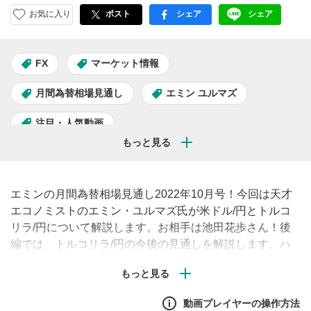
お気に入り
ポスト
シェア
シェア
facebook
LINE
FX
マーケット情報
月間為替相場見通し
エミン ユルマズ
注目・人気動画
エミンの月間為替相場見通し2022年10月号！今回は天才
エコノミストのエミン・ユルマズ氏が米ドル/円とトルコ
リラ/円について解説します。お相手は池田花歩さん！後
編では、トルコリラ/円の今後の見通しを解説します。ハ
イパーインフレが進む中で、金利引き下げを進めるトルコ
中央銀行。今後トルコリラ/円はどう動いていくのか、エ
ミンさんの見解に注目です。
動画プレイヤーの操作方法