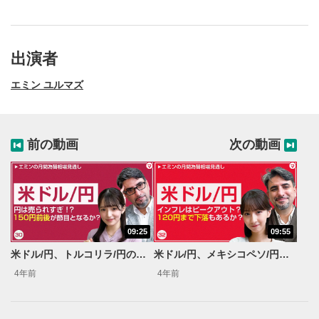
出演者
エミン ユルマズ
前の動画
次の動画
09:25
09:55
動画再生エリア
1
米ドル/円、トルコリラ/円の見通し（前編）【エミンの月間為替相場見通し】10月号
米ドル/円、メキシコペソ/円の見通し（前編）【エミンの月間為替相場見通し】11月号
動画再生エリアをクリックすると、動画を再生または
4年前
4年前
一時停止します。
動画タイトル
2