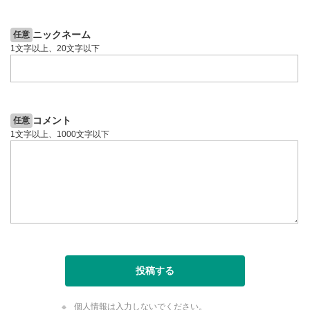
6日前
投資情報動画
動画が全画面で表示されます。再度クリックすると元
のサイズに戻ります。
ニックネーム
任意
1文字以上、20文字以下
コメント
任意
1文字以上、1000文字以下
投稿する
個人情報は入力しないでください。