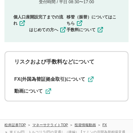
他者の権利（商標、著作権、その他の知的財産
受付時間 / 平日 08:30〜17:00
権）を侵害するような投稿
同一内容の多重投稿
個人口座開設完了までの流
移管（振替）についてはこ
その他当社が不適切と判断した投稿
れ
ちら
一度投稿した評価およびコメントの変更・削除はできま
はじめての方へ
手数料について
せんので、内容をご確認のうえ投稿してください。
利用者は、利用者が投稿したコメントの著作権およびそ
の他の著作権法上の全権利を当社に対して無償で利用する
ことを承諾したものとします。また、利用者は、コメント
に関する著作者人格権を行使しないことに同意します。利
リスクおよび手数料などについて
用者が投稿したコメントは、当社サービスの広告・宣伝、
利用促進の目的で、印刷物・WEBサイト・SNS等に掲載す
ることがあります。
FX(外国為替証拠金取引)について
動画について
松井証券TOP
マネーサテライトTOP
投資情報動画
FX
米ドル/円、トルコリラ/円の見通し（後編）【エミンの月間為替相場見通