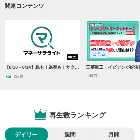
関連コンテンツ
動画タイトルが表示されます。クリックすると
YouTubeサイトに移動します。
後で見る
3
クリックするとYouTubeの「後で見る」の再生リスト
に追加されます。
スマートフォンで視聴の場合は動画再生エリア右上のメニュ
ー内にあります。
コラム
08:21
共有
4
【8/10～8/14】株も！為替も！サクッと！来週のマーケット見通し＜Next View＞
SNSやメールなどで動画を共有・シェアすることがで
2日前
2日前
きます。
スマートフォンで視聴の場合は動画再生エリア右上のメニュ
ー内にあります。
シークバー
5
再生位置を示しています。再生したい位置をクリック
再生数ランキング
するとその位置から動画が再生されます。
再生ボタン
6
デイリー
週間
月間
動画が再生または一時停止します。