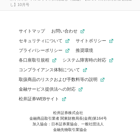
し】10月号
サイトマップ
お問い合わせ
セキュリティについて
サイトポリシー
プライバシーポリシー
推奨環境
各口座取引規程
システム障害時の対応
コンプライアンス体制について
取扱商品のリスクおよび手数料等の説明
金融サービス提供法への対応
松井証券WEBサイト
松井証券株式会社
金融商品取引業者 関東財務局長(金商)第164号
お気に入り機能は松井証券の会員限定の機能です。
加入協会：日本証券業協会、一般社団法人
お気に入り登録いただくと、後からいつでもお気に入りのコンテ
金融先物取引業協会
ンツを一覧でご確認いただけます。
ご利用いただくには口座開設が必要です。