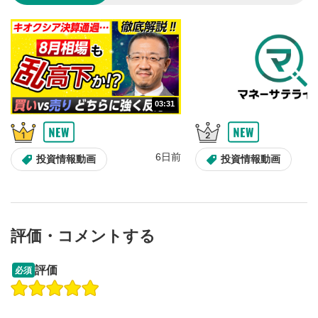
音量調整
7
スライダーを上下すると音量が調整できます。
スマートフォンで視聴の場合は端末の音量調節ボタンを利用
してください。
字幕設定
8
03:31
クリックすると字幕を付けることができます。
字幕は自動生成です。
スマートフォンで視聴の場合は画面右下の設定(歯車マーク)
6日前
投資情報動画
投資情報動画
より選択できます。
再生速度/画質の設定
9
画質の選択/再生速度の変更ができます。
スマートフォンで視聴の場合は画面右下の設定(歯車マーク)
より選択できます。
評価・コメントする
YouTubeリンク
10
13:33
14:57
評価
必須
クリックするとYouTubeサイトに移動します。
操作説明動画
投資情報動画
操作説明動画
全画面表示
11
2ヶ月前