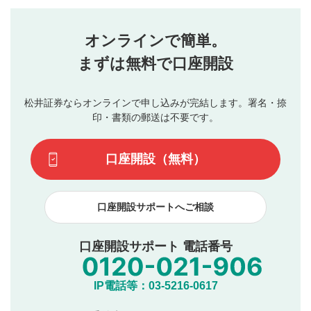
評価・コメントエリア
1
せん。当社は利用者より投稿された内容について一切の責
星を押下すると1～5段階で評価できます。
任を負いません。利用者ご自身の責任で閲覧および投稿を
オンラインで簡単。
行ってください。
投稿するボタン
2
当社は、利用者同士、もしくは利用者と第三者間のトラ
まずは無料で口座開設
星で評価をすると投稿できます。（お名前とコメント
ブルによって生じた損害に対して一切の責任を負いませ
の入力は任意です）（※コメントは承認制です）
ん。
評価およびコメントは当社にて審査のうえ、掲載となり
松井証券ならオンラインで申し込みが完結します。署名・捺
動画の評価
3
ます。掲載されるまでに日数がかかる場合や掲載されない
印・書類の郵送は不要です。
場合があります。また、審査結果および結果の理由につい
この動画の平均評価が表示されます。（最大評価は5.0
てはお答えできません。各動画コンテンツへの掲載をもっ
です）
口座開設（無料）
て結果のご連絡といたします。ご了承ください。
下記の項目に該当すると判断された投稿内容は、掲載を
見合わせる場合がございます。
口座開設サポートへご相談
本動画コンテンツとは無関係の内容の投稿
他者への誹謗中傷や差別的表現投稿
公序良俗に反する内容の投稿
口座開設サポート 電話番号
氏名、住所、電話番号など個人を特定できる情報の
投稿
他のサイトへの誘導や営利目的、広告・宣伝を目
IP電話等：03-5216-0617
的とした投稿