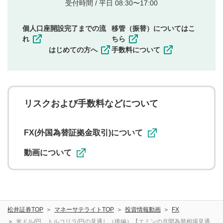
他者の権利（商標、著作権、その他の知的財産
受付時間 / 平日 08:30〜17:00
権）を侵害するような投稿
同一内容の多重投稿
個人口座開設完了までの流
移管（振替）についてはこ
その他当社が不適切と判断した投稿
れ
ちら
一度投稿した評価およびコメントの変更・削除はできま
はじめての方へ
手数料について
せんので、内容をご確認のうえ投稿してください。
利用者は、利用者が投稿したコメントの著作権およびそ
の他の著作権法上の全権利を当社に対して無償で利用する
ことを承諾したものとします。また、利用者は、コメント
に関する著作者人格権を行使しないことに同意します。利
リスクおよび手数料などについて
用者が投稿したコメントは、当社サービスの広告・宣伝、
利用促進の目的で、印刷物・WEBサイト・SNS等に掲載す
ることがあります。
FX(外国為替証拠金取引)について
動画について
松井証券TOP
マネーサテライトTOP
投資情報動画
FX
米ドル/円、トルコリラ/円の見通し（後編）【エミンの月間為替相場見通