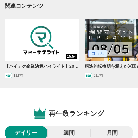
関連コンテンツ
動画タイトルが表示されます。クリックすると
YouTubeサイトに移動します。
後で見る
3
クリックするとYouTubeの「後で見る」の再生リスト
に追加されます。
スマートフォンで視聴の場合は動画再生エリア右上のメニュ
ー内にあります。
コラム
15:54
共有
4
【ハイテク企業決算ハイライト】2027年分のメモリに売切れ報道!?＜米国マーケットダイジェスト8/5号＞
SNSやメールなどで動画を共有・シェアすることがで
1日前
1日前
きます。
スマートフォンで視聴の場合は動画再生エリア右上のメニュ
ー内にあります。
シークバー
5
再生位置を示しています。再生したい位置をクリック
再生数ランキング
するとその位置から動画が再生されます。
再生ボタン
6
デイリー
週間
月間
動画が再生または一時停止します。