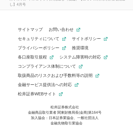
し】4月号
サイトマップ
お問い合わせ
セキュリティについて
サイトポリシー
プライバシーポリシー
推奨環境
各口座取引規程
システム障害時の対応
コンプライアンス体制について
取扱商品のリスクおよび手数料等の説明
金融サービス提供法への対応
松井証券WEBサイト
松井証券株式会社
金融商品取引業者 関東財務局長(金商)第164号
お気に入り機能は松井証券の会員限定の機能です。
加入協会：日本証券業協会、一般社団法人
お気に入り登録いただくと、後からいつでもお気に入りのコンテ
金融先物取引業協会
ンツを一覧でご確認いただけます。
ご利用いただくには口座開設が必要です。