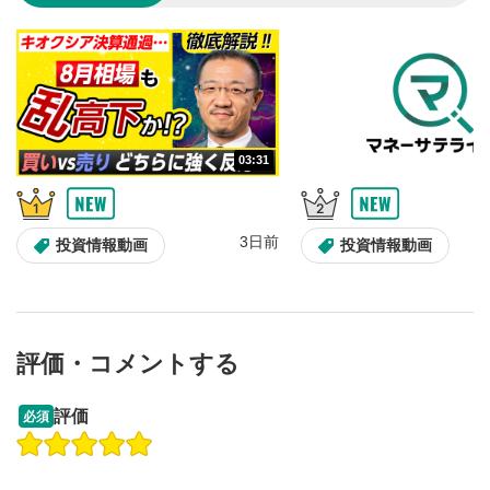
音量調整
7
スライダーを上下すると音量が調整できます。
スマートフォンで視聴の場合は端末の音量調節ボタンを利用
してください。
字幕設定
8
03:31
クリックすると字幕を付けることができます。
字幕は自動生成です。
スマートフォンで視聴の場合は画面右下の設定(歯車マーク)
3日前
投資情報動画
投資情報動画
より選択できます。
再生速度/画質の設定
9
画質の選択/再生速度の変更ができます。
スマートフォンで視聴の場合は画面右下の設定(歯車マーク)
より選択できます。
評価・コメントする
YouTubeリンク
10
09:12
14:57
評価
必須
クリックするとYouTubeサイトに移動します。
操作説明動画
操作説明動画
全画面表示
11
2ヶ月前