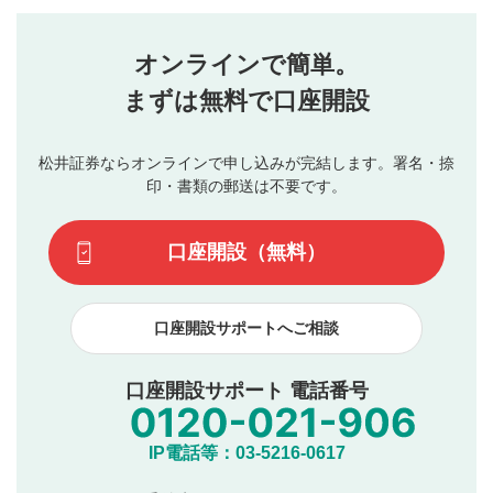
評価・コメントエリア
1
せん。当社は利用者より投稿された内容について一切の責
星を押下すると1～5段階で評価できます。
任を負いません。利用者ご自身の責任で閲覧および投稿を
オンラインで簡単。
行ってください。
投稿するボタン
2
当社は、利用者同士、もしくは利用者と第三者間のトラ
まずは無料で口座開設
星で評価をすると投稿できます。（お名前とコメント
ブルによって生じた損害に対して一切の責任を負いませ
の入力は任意です）（※コメントは承認制です）
ん。
評価およびコメントは当社にて審査のうえ、掲載となり
松井証券ならオンラインで申し込みが完結します。署名・捺
動画の評価
3
ます。掲載されるまでに日数がかかる場合や掲載されない
印・書類の郵送は不要です。
場合があります。また、審査結果および結果の理由につい
この動画の平均評価が表示されます。（最大評価は5.0
てはお答えできません。各動画コンテンツへの掲載をもっ
です）
口座開設（無料）
て結果のご連絡といたします。ご了承ください。
下記の項目に該当すると判断された投稿内容は、掲載を
見合わせる場合がございます。
口座開設サポートへご相談
本動画コンテンツとは無関係の内容の投稿
他者への誹謗中傷や差別的表現投稿
公序良俗に反する内容の投稿
口座開設サポート 電話番号
氏名、住所、電話番号など個人を特定できる情報の
投稿
他のサイトへの誘導や営利目的、広告・宣伝を目
IP電話等：03-5216-0617
的とした投稿