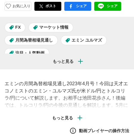
お気に入り
ポスト
シェア
シェア
facebook
LINE
FX
マーケット情報
月間為替相場見通し
エミン ユルマズ
注目・人気動画
エミンの月間為替相場見通し2023年4月号！今回は天才エ
コノミストのエミン・ユルマズ氏が米ドル/円とトルコリ
ラ/円について解説します。お相手は池田花歩さん！後編
では、トルコリラ/円の今後の見通しを解説します。5月に
選挙を控えたトルコリラ/円は今後どのように動いていく
のか、エミンさんの見解に注目です。
動画プレイヤーの操作方法