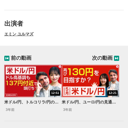
出演者
エミン ユルマズ
前の動画
次の動画
12:51
12:21
動画再生エリア
1
米ドル/円、トルコリラ/円の見通し（前編）【エミンの月間為替相場見通し】4月号
米ドル/円、ユーロ/円の見通し（前編）【エミンの月間為替相場見通し】5月号
動画再生エリアをクリックすると、動画を再生または
3年前
3年前
一時停止します。
動画タイトル
2