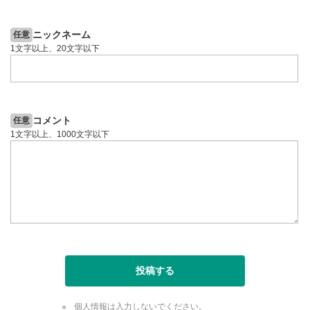
6日前
投資情報動画
投資情報動画
動画が全画面で表示されます。再度クリックすると元
のサイズに戻ります。
ニックネーム
任意
1文字以上、20文字以下
コメント
任意
1文字以上、1000文字以下
投稿する
個人情報は入力しないでください。