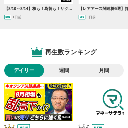
後で見る
3
【8/10～8/14】株も！為替も！サクッと！来週のマーケット見通し＜Next View＞
クリックするとYouTubeの「後で見る」の再生リスト
1日前
1日前
に追加されます。
スマートフォンで視聴の場合は動画再生エリア右上のメニュ
ー内にあります。
共有
4
SNSやメールなどで動画を共有・シェアすることがで
再生数ランキング
きます。
スマートフォンで視聴の場合は動画再生エリア右上のメニュ
ー内にあります。
デイリー
週間
月間
シークバー
5
再生位置を示しています。再生したい位置をクリック
するとその位置から動画が再生されます。
再生ボタン
6
動画が再生または一時停止します。
03:31
音量調整
7