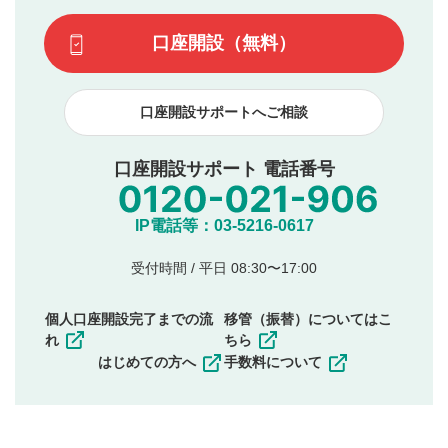
場合があります。また、審査結果および結果の理由につい
この動画の平均評価が表示されます。（最大評価は5.0
てはお答えできません。各動画コンテンツへの掲載をもっ
です）
口座開設（無料）
て結果のご連絡といたします。ご了承ください。
下記の項目に該当すると判断された投稿内容は、掲載を
見合わせる場合がございます。
口座開設サポートへご相談
本動画コンテンツとは無関係の内容の投稿
他者への誹謗中傷や差別的表現投稿
公序良俗に反する内容の投稿
口座開設サポート 電話番号
氏名、住所、電話番号など個人を特定できる情報の
投稿
他のサイトへの誘導や営利目的、広告・宣伝を目
IP電話等：03-5216-0617
的とした投稿
他者の権利（商標、著作権、その他の知的財産
受付時間 / 平日 08:30〜17:00
権）を侵害するような投稿
同一内容の多重投稿
個人口座開設完了までの流
移管（振替）についてはこ
その他当社が不適切と判断した投稿
れ
ちら
一度投稿した評価およびコメントの変更・削除はできま
はじめての方へ
手数料について
せんので、内容をご確認のうえ投稿してください。
利用者は、利用者が投稿したコメントの著作権およびそ
の他の著作権法上の全権利を当社に対して無償で利用する
ことを承諾したものとします。また、利用者は、コメント