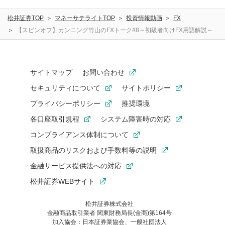
に関する著作者人格権を行使しないことに同意します。利
松井証券TOP
マネーサテライトTOP
投資情報動画
FX
用者が投稿したコメントは、当社サービスの広告・宣伝、
利用促進の目的で、印刷物・WEBサイト・SNS等に掲載す
【スピンオフ】カンニング竹山のFXトーク#8～初級者向けFX用語解説～
ることがあります。
サイトマップ
お問い合わせ
セキュリティについて
サイトポリシー
プライバシーポリシー
推奨環境
各口座取引規程
システム障害時の対応
コンプライアンス体制について
取扱商品のリスクおよび手数料等の説明
金融サービス提供法への対応
松井証券WEBサイト
松井証券株式会社
金融商品取引業者 関東財務局長(金商)第164号
お気に入り機能は松井証券の会員限定の機能です。
加入協会：日本証券業協会、一般社団法人