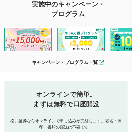
実施中のキャンペーン・
投稿に関する注意
プログラム
マネーサテライトでは利用者同士の情報交換・情報収集など
を目的として、各動画コンテンツに、評価およびコメントの
投稿ができます。利用者は以下の注意事項をご理解のうえ、
閲覧および投稿を行うものとしてください。
他の利用者が動画を視聴される際の参考になるコメントをお
待ちしております。
なお、投稿をもって、本注意事項に同意されたものとみなし
キャンペーン・プログラム一覧
ます。
コメントの内容は、当社の公式な見解や意見ではありま
評価・コメントエリア
1
せん。当社は利用者より投稿された内容について一切の責
星を押下すると1～5段階で評価できます。
任を負いません。利用者ご自身の責任で閲覧および投稿を
オンラインで簡単。
行ってください。
投稿するボタン
2
当社は、利用者同士、もしくは利用者と第三者間のトラ
まずは無料で口座開設
星で評価をすると投稿できます。（お名前とコメント
ブルによって生じた損害に対して一切の責任を負いませ
の入力は任意です）（※コメントは承認制です）
ん。
評価およびコメントは当社にて審査のうえ、掲載となり
松井証券ならオンラインで申し込みが完結します。署名・捺
動画の評価
3
ます。掲載されるまでに日数がかかる場合や掲載されない
印・書類の郵送は不要です。