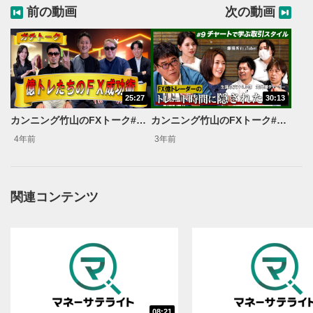
前の動画
次の動画
25:27
30:13
カンニング竹山のFXトーク#7～億トレーダーのガチトーク～
カンニング竹山のFXトーク#9～著名トレーダーの取引スタイル～
4年前
3年前
関連コンテンツ
動画再生エリア
1
動画再生エリアをクリックすると、動画を再生または
一時停止します。
動画タイトル
2
動画タイトルが表示されます。クリックすると
YouTubeサイトに移動します。
08:21