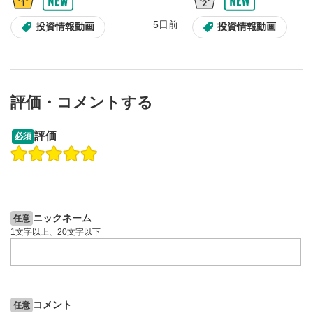
スライダーを上下すると音量が調整できます。
スマートフォンで視聴の場合は端末の音量調節ボタンを利用
5日前
投資情報動画
投資情報動画
してください。
字幕設定
8
クリックすると字幕を付けることができます。
字幕は自動生成です。
評価・コメントする
スマートフォンで視聴の場合は画面右下の設定(歯車マーク)
より選択できます。
13:33
14:57
評価
必須
再生速度/画質の設定
9
操作説明動画
投資情報動画
操作説明動画
画質の選択/再生速度の変更ができます。
スマートフォンで視聴の場合は画面右下の設定(歯車マーク)
2ヶ月前
5日前
投資情報動画
より選択できます。
YouTubeリンク
10
ニックネーム
任意
クリックするとYouTubeサイトに移動します。
1文字以上、20文字以下
全画面表示
11
動画が全画面で表示されます。再度クリックすると元
のサイズに戻ります。
コメント
任意