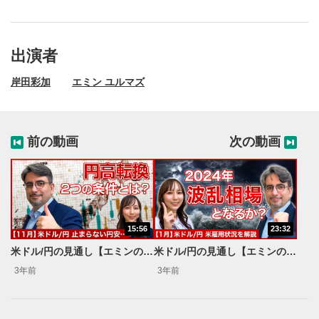
出演者
岸田彩加
エミン ユルマズ
前の動画
次の動画
15:56
23:32
動画再生エリア
1
米ドル/円の見通し【エミンの月間為替相場見通し11月号】
米ドル/円の見通し【エミンの月間為替相場見通し1月号】
動画再生エリアをクリックすると、動画を再生または
3年前
3年前
一時停止します。
動画タイトル
2