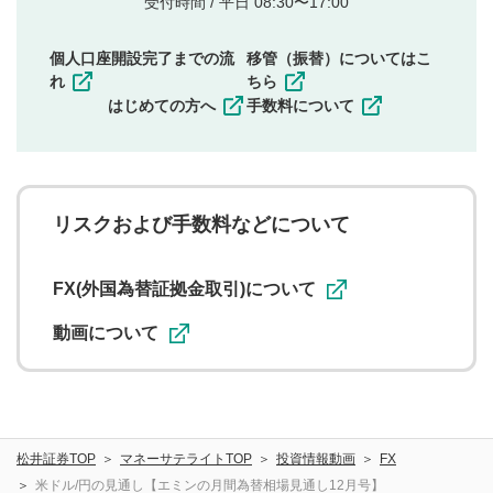
受付時間 / 平日 08:30〜17:00
権）を侵害するような投稿
同一内容の多重投稿
個人口座開設完了までの流
移管（振替）についてはこ
その他当社が不適切と判断した投稿
れ
ちら
一度投稿した評価およびコメントの変更・削除はできま
はじめての方へ
手数料について
せんので、内容をご確認のうえ投稿してください。
利用者は、利用者が投稿したコメントの著作権およびそ
の他の著作権法上の全権利を当社に対して無償で利用する
ことを承諾したものとします。また、利用者は、コメント
に関する著作者人格権を行使しないことに同意します。利
リスクおよび手数料などについて
用者が投稿したコメントは、当社サービスの広告・宣伝、
利用促進の目的で、印刷物・WEBサイト・SNS等に掲載す
ることがあります。
FX(外国為替証拠金取引)について
動画について
松井証券TOP
マネーサテライトTOP
投資情報動画
FX
米ドル/円の見通し【エミンの月間為替相場見通し12月号】