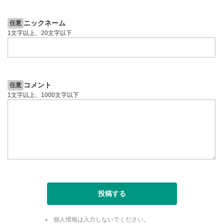
動画が全画面で表示されます。再度クリックすると元
のサイズに戻ります。
ニックネーム
任意
1文字以上、20文字以下
コメント
任意
1文字以上、1000文字以下
投稿する
個人情報は入力しないでください。