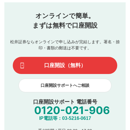
せん。当社は利用者より投稿された内容について一切の責
星を押下すると1～5段階で評価できます。
任を負いません。利用者ご自身の責任で閲覧および投稿を
オンラインで簡単。
行ってください。
投稿するボタン
2
当社は、利用者同士、もしくは利用者と第三者間のトラ
まずは無料で口座開設
星で評価をすると投稿できます。（お名前とコメント
ブルによって生じた損害に対して一切の責任を負いませ
の入力は任意です）（※コメントは承認制です）
ん。
評価およびコメントは当社にて審査のうえ、掲載となり
松井証券ならオンラインで申し込みが完結します。署名・捺
動画の評価
3
ます。掲載されるまでに日数がかかる場合や掲載されない
印・書類の郵送は不要です。
場合があります。また、審査結果および結果の理由につい
この動画の平均評価が表示されます。（最大評価は5.0
てはお答えできません。各動画コンテンツへの掲載をもっ
です）
口座開設（無料）
て結果のご連絡といたします。ご了承ください。
下記の項目に該当すると判断された投稿内容は、掲載を
見合わせる場合がございます。
口座開設サポートへご相談
本動画コンテンツとは無関係の内容の投稿
他者への誹謗中傷や差別的表現投稿
公序良俗に反する内容の投稿
口座開設サポート 電話番号
氏名、住所、電話番号など個人を特定できる情報の
投稿
他のサイトへの誘導や営利目的、広告・宣伝を目
IP電話等：03-5216-0617
的とした投稿
他者の権利（商標、著作権、その他の知的財産