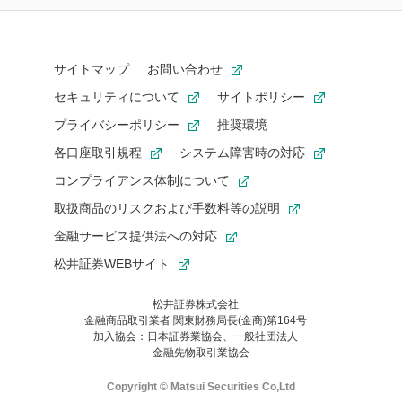
サイトマップ
お問い合わせ
セキュリティについて
サイトポリシー
プライバシーポリシー
推奨環境
各口座取引規程
システム障害時の対応
コンプライアンス体制について
取扱商品のリスクおよび手数料等の説明
金融サービス提供法への対応
松井証券WEBサイト
松井証券株式会社
金融商品取引業者 関東財務局長(金商)第164号
お気に入り機能は松井証券の会員限定の機能です。
加入協会：日本証券業協会、一般社団法人
お気に入り登録いただくと、後からいつでもお気に入りのコンテ
金融先物取引業協会
ンツを一覧でご確認いただけます。
ご利用いただくには口座開設が必要です。
Copyright © Matsui Securities Co,Ltd
すでに松井証券の口座をお持ちでお気に入り登録ができない場合