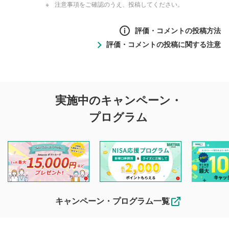
注意事項をご確認のうえ、投稿してください。
評価・コメントの投稿方法
評価・コメントの投稿に関する注意
評価・コメントの
実施中のキャンペーン・
投稿に関する注意
プログラム
マネーサテライトでは利用者同士の情報交換・情報収集など
を目的として、各動画コンテンツに、評価およびコメントの
投稿ができます。利用者は以下の注意事項をご理解のうえ、
閲覧および投稿を行うものとしてください。
他の利用者が動画を視聴される際の参考になるコメントをお
待ちしております。
なお、投稿をもって、本注意事項に同意されたものとみなし
キャンペーン・プログラム一覧
ます。
コメントの内容は、当社の公式な見解や意見ではありま
評価・コメントエリア
1