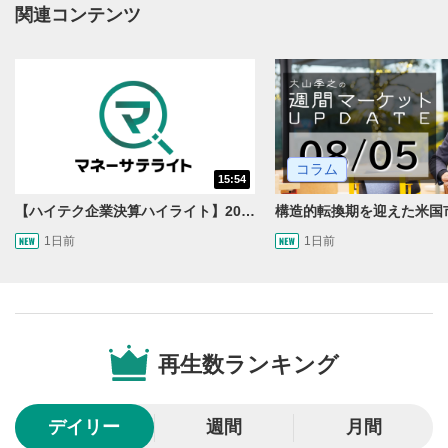
関連コンテンツ
動画タイトルが表示されます。クリックすると
YouTubeサイトに移動します。
後で見る
3
クリックするとYouTubeの「後で見る」の再生リスト
に追加されます。
スマートフォンで視聴の場合は動画再生エリア右上のメニュ
ー内にあります。
コラム
15:54
共有
4
【ハイテク企業決算ハイライト】2027年分のメモリに売切れ報道!?＜米国マーケットダイジェスト8/5号＞
SNSやメールなどで動画を共有・シェアすることがで
1日前
1日前
きます。
スマートフォンで視聴の場合は動画再生エリア右上のメニュ
ー内にあります。
シークバー
5
再生位置を示しています。再生したい位置をクリック
再生数ランキング
するとその位置から動画が再生されます。
再生ボタン
6
デイリー
週間
月間
動画が再生または一時停止します。