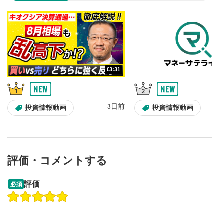
音量調整
7
スライダーを上下すると音量が調整できます。
スマートフォンで視聴の場合は端末の音量調節ボタンを利用
してください。
字幕設定
8
03:31
クリックすると字幕を付けることができます。
字幕は自動生成です。
スマートフォンで視聴の場合は画面右下の設定(歯車マーク)
3日前
投資情報動画
投資情報動画
より選択できます。
再生速度/画質の設定
9
画質の選択/再生速度の変更ができます。
スマートフォンで視聴の場合は画面右下の設定(歯車マーク)
より選択できます。
評価・コメントする
YouTubeリンク
10
09:12
14:57
評価
必須
クリックするとYouTubeサイトに移動します。
操作説明動画
操作説明動画
全画面表示
11
2ヶ月前
6日前
投資情報動画
投資情報動画